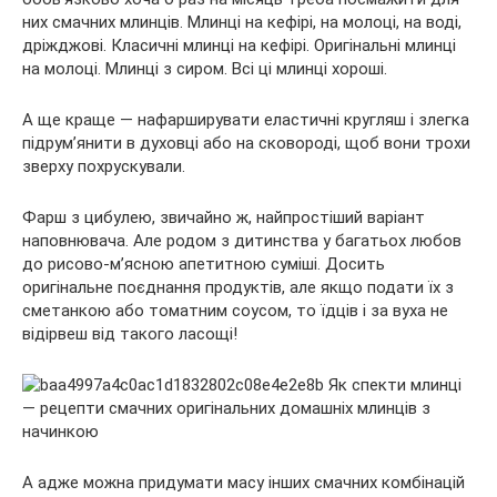
них смачних млинців. Млинці на кефірі, на молоці, на воді,
дріжджові. Класичні млинці на кефірі. Оригінальні млинці
на молоці. Млинці з сиром. Всі ці млинці хороші.
А ще
краще — нафарширувати еластичні кругляш і злегка
підрум’янити в духовці або на сковороді, щоб вони трохи
зверху похрускували.
Фарш з цибулею, звичайно ж, найпростіший варіант
наповнювача. Але родом з дитинства у багатьох любов
до рисово-м’ясною апетитною суміші. Досить
оригінальне поєднання продуктів, але якщо подати їх з
сметанкою або томатним соусом, то їдців і за вуха не
відірвеш від такого ласощі!
А адже можна придумати масу інших смачних комбінацій