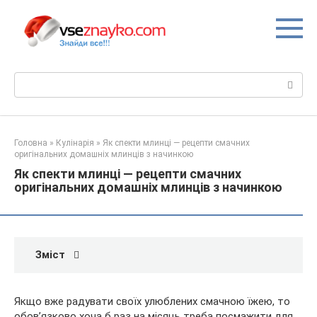
Перейти
до
вмісту
Пошук:
Головна
»
Кулінарія
»
Як спекти млинці — рецепти смачних
оригінальних домашніх млинців з начинкою
Як спекти млинці — рецепти смачних
оригінальних домашніх млинців з начинкою
Зміст
Якщо вже радувати своїх улюблених смачною їжею, то
обов’язково хоча б раз на місяць треба посмажити для