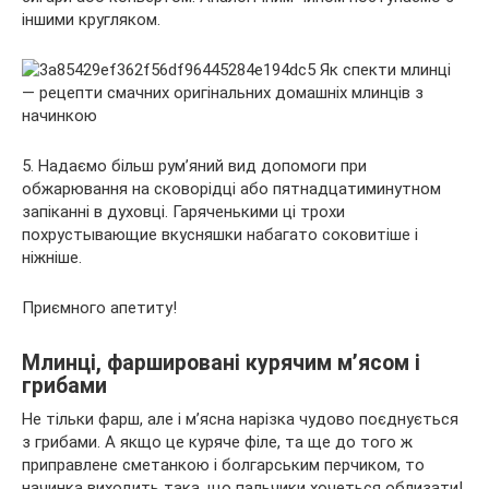
іншими кругляком.
5. Надаємо більш рум’яний вид допомоги при
обжарювання на сковорідці або пятнадцатиминутном
запіканні в духовці. Гаряченькими ці трохи
похрустывающие вкусняшки набагато соковитіше і
ніжніше.
Приємного апетиту!
Млинці, фаршировані курячим м’ясом і
грибами
Не тільки фарш, але і м’ясна нарізка чудово поєднується
з грибами. А якщо це куряче філе, та ще до того ж
приправлене сметанкою і болгарським перчиком, то
начинка виходить така, що пальчики хочеться облизати!