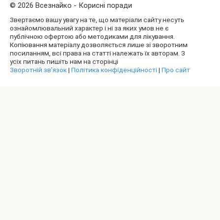
© 2026 Всезнайко - Корисні поради
Звертаємо вашу увагу на те, що матеріали сайту несуть
ознайомлювальний характер і ні за яких умов не є
публічною офертою або методиками для лікування.
Копіювання матеріалу дозволяється лише зі зворотним
посиланням, всі права на статті належать їх авторам. З
усіх питань пишіть нам на сторінці
Зворотній зв’язок
|
Політика конфіденційності
|
Про сайт