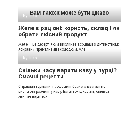
Вам також може бути цікаво
Кулінарія
Желе в раціоні: користь, склад і як
обрати якісний продукт
Желе — це десерт, який викликає асоціації з дитинством:
яскравий, тремтливий і солодкий. Але
Кулінарія
Скільки часу варити каву у турці?
Смачні рецепти
Справжні гурмани, професійні бариста взагалі не
визнають розчинну каву. Багатьох цікавить, скільки
хвилин вариться