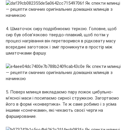
4. Шматочок сиру подрібнюємо теркою. Головне, щоб
сир був обов’язково твердо-плавкий, щоб потім у
процесі нагрівання він перетворився в рідковату масу
всередині заготовок і зміг проникнути в простір між
шматочками фаршу.
5. Поверх млинця викладаємо пару ложок цибульно-
м’ясної маси і посипаємо сирної стружкою. Загортаємо
його в формі «конвертика». Те ж саме робимо і з усіма
іншими «сонечками», які чекають своєї черги на
фарширование.