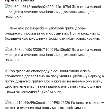
1. Свіжі або розморожені улюблені гриби добре
очищаємо, промиваємо й обсушуємо. Потім кришимо їх і
большенькую цибулину у формі сантиметрових кубиків.
2. Розігріваємо сковороду з соняшниковою олією і
спочатку відправляємо на пару хвилин цибульну нарізку, а
потім додаємо грибну. Обсмажуємо на невеликому вогні,
щоб випарувалася зайва рідина, але сама суміш була ще
трохи неповноцінній (?5-7 хвилин).