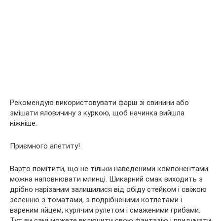
Рекомендую використовувати фарш зі свинини або
змішати яловичину з куркою, щоб начинка вийшла
ніжніше.
Приємного апетиту!
Варто помітити, що не тільки наведеними компонентами
можна наповнювати млинці. Шикарний смак виходить з
дрібно нарізаним залишилися від обіду стейком і свіжою
зеленню з томатами, з подрібненими котлетами і
вареним яйцем, курячим рулетом і смаженими грибами.
Тут ви самі можете включити свою фантазію і придумати