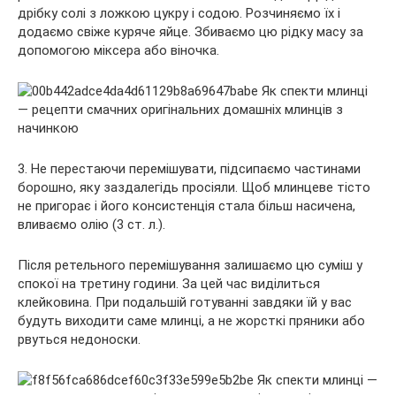
дрібку солі з ложкою цукру і содою. Розчиняємо їх і
додаємо свіже куряче яйце. Збиваємо цю рідку масу за
допомогою міксера або віночка.
3. Не перестаючи перемішувати, підсипаємо частинами
борошно, яку заздалегідь просіяли. Щоб млинцеве тісто
не пригорає і його консистенція стала більш насичена,
вливаємо олію (3 ст. л.).
Після ретельного перемішування залишаємо цю суміш у
спокої на третину години. За цей час виділиться
клейковина. При подальшій готуванні завдяки їй у вас
будуть виходити саме млинці, а не жорсткі пряники або
рвуться недоноски.