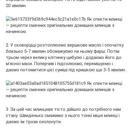
20 хвилин.
2. У сковорідці розтоплюємо вершкове масло і спочатку
близько 5-7 хвилин обсмажуємо на ньому фарш. Потім
трьом через велику клітинку цибулю і додаємо його до
м’ясної маси. Поперчив і підсолюємо, перемішуємо і
даємо потомитися цієї суміші під кришкою ще 3-5 хвилин.
3. За цей час млинцеве тісто дійшло до потрібного нам
стану. Швиденько смажимо з нього тонкі міцні млинці і
даємо їм трохи охолонути.