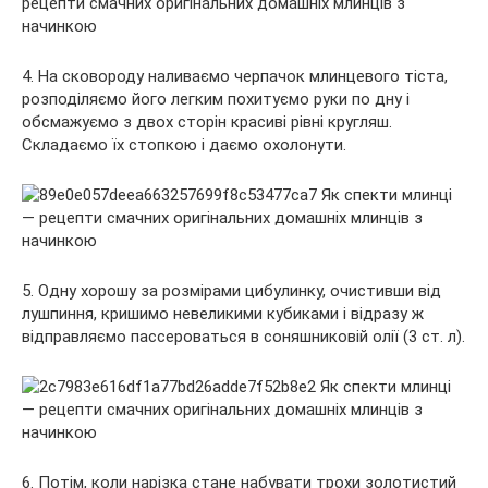
4. На сковороду наливаємо черпачок млинцевого тіста,
розподіляємо його легким похитуємо руки по дну і
обсмажуємо з двох сторін красиві рівні кругляш.
Складаємо їх стопкою і даємо охолонути.
5. Одну хорошу за розмірами цибулинку, очистивши від
лушпиння, кришимо невеликими кубиками і відразу ж
відправляємо пассероваться в соняшниковій олії (3 ст. л).
6. Потім, коли нарізка стане набувати трохи золотистий