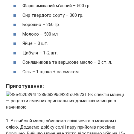
Фарш змішаний м’ясний – 500 гр.
Сир твердого сорту – 300 гр.
Борошно – 250 гр.
Молоко – 500 мл
Яйце – 3 шт.
Цибуля – 1-2 шт.
Соняшникова та вершкове масло – 2 ст. л.
Сіль – 1 щіпка + за смаком.
Приготування:
1. У глибокій мисці збиваємо свіжі яєчка з молоком і
олією. Додаємо дрібку солі і пару прийомів просіяне
борошно. Вийшло млинцеве тісто відставимо убік на 15-