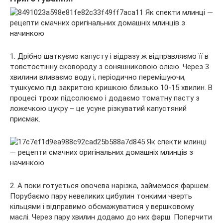
1. Дрібно шаткуємо капусту і відразу ж відправляємо її в
товстостінну сковороду з соняшниковою олією. Через 3
хвилини вливаємо воду і, періодично перемішуючи,
тушкуємо під закритою кришкою близько 10-15 хвилин. В
процесі трохи підсолюємо і додаємо томатну пасту з
ложечкою цукру – це усуне різкуватий капустяний
присмак.
2. А поки готується овочева нарізка, займемося фаршем.
Порубаємо пару невеликих цибулин тонкими чверть
кільцями і відправимо обсмажуватися у вершковому
маслі. Через пару хвилин додамо до них фарш. Поперчити