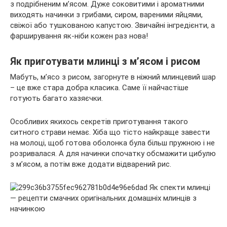
з подрібненим м’ясом. Дуже соковитими і ароматними
виходять начинки з грибами, сиром, вареними яйцями,
свіжої або тушкованою капустою. Звичайні інгредієнти, а
фарширування як-ніби кожен раз нова!
Як приготувати млинці з м’ясом і рисом
Мабуть, м’ясо з рисом, загорнуте в ніжний млинцевий шар
– це вже стара добра класика. Саме її найчастіше
готують багато хазяєчки.
Особливих якихось секретів приготування такого
ситного страви немає. Хіба що тісто найкраще завести
на молоці, щоб готова оболонка була більш пружною і не
розривалася. А для начинки спочатку обсмажити цибулю
з м’ясом, а потім вже додати відварений рис.