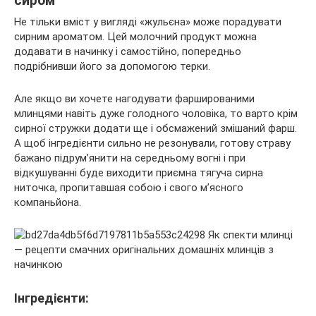
сиром
Не тільки вміст у вигляді «жульєна» може порадувати
сирним ароматом. Цей молочний продукт можна
додавати в начинку і самостійно, попередньо
подрібнивши його за допомогою терки.
Але якщо ви хочете нагодувати фаршированими
млинцями навіть дуже голодного чоловіка, то варто крім
сирної стружки додати ще і обсмажений змішаний фарш.
А щоб інгредієнти сильно не резонували, готову страву
бажано підрум’янити на середньому вогні і при
відкушуванні буде виходити приємна тягуча сирна
ниточка, пропитавшая собою і свого м’ясного
компаньйона.
Інгредієнти: