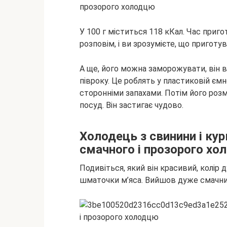
У 100 г міститься 118 кКал. Час приго
розповім, і ви зрозумієте, що пригот
А ще, його можна заморожувати, він в
півроку. Це роблять у пластиковій ємн
сторонніми запахами. Потім його розм
посуд. Він застигає чудово.
Холодець з свинини і ку
смачного і прозорого хо
Подивіться, який він красивий, колір
шматочки м’яса. Вийшов дуже смачни