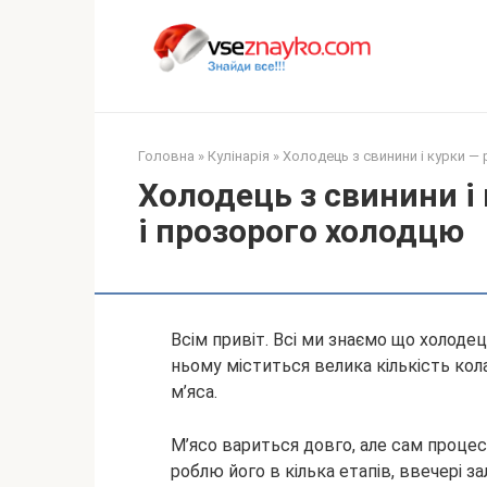
Перейти
до
вмісту
Головна
»
Кулінарія
»
Холодець з свинини і курки —
Холодець з свинини і
і прозорого холодцю
Всім привіт. Всі ми знаємо що холодец
ньому міститься велика кількість кола
м’яса.
М’ясо вариться довго, але сам процес
роблю його в
кілька етапів, ввечері з