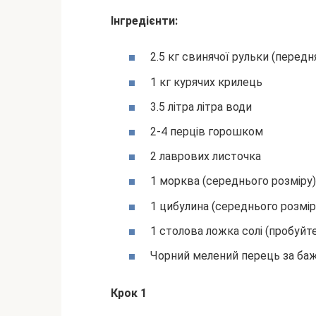
Інгредієнти:
2.5 кг свинячої рульки (передн
1 кг курячих крилець
3.5 літра літра води
2-4 перців горошком
2 лаврових листочка
1 морква (середнього розміру)
1 цибулина (середнього розмір
1 столова ложка солі (пробуйт
Чорний мелений перець за ба
Крок 1