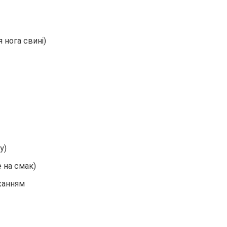
я нога свині)
у)
е на смак)
жанням