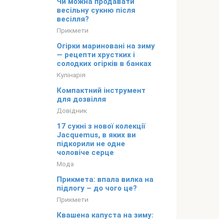
Чи можна продавати
весільну сукню після
весілля?
Прикмети
Огірки мариновані на зиму
— рецепти хрустких і
солодких огірків в банках
Кулінарія
Компактний інструмент
для дозвілля
Довідник
17 сукні з нової колекції
Jacquemus, в яких ви
підкорили не одне
чоловіче серце
Мода
Прикмета: впала вилка на
підлогу – до чого це?
Прикмети
Квашена капуста на зиму: