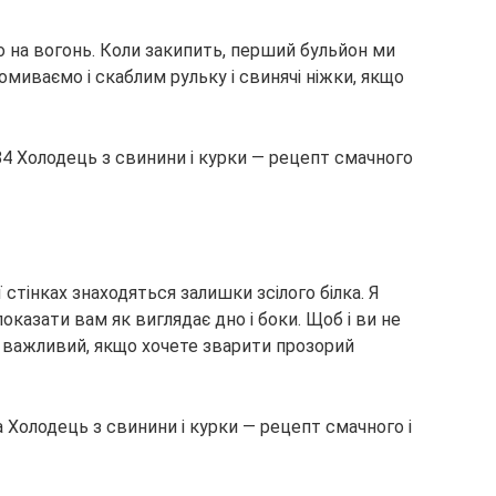
о на вогонь. Коли закипить, перший бульйон ми
омиваємо і скаблим рульку і свинячі ніжки, якщо
 стінках знаходяться залишки зсілого білка. Я
оказати вам як виглядає дно і боки. Щоб і ви не
е важливий, якщо хочете зварити прозорий