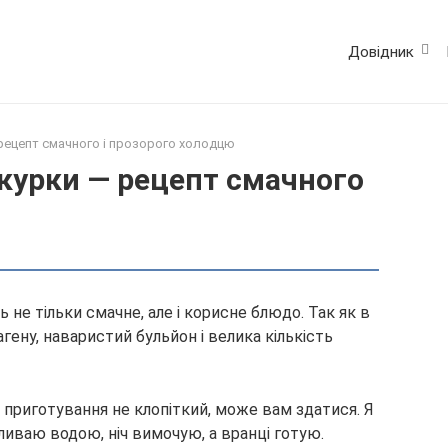
Довідник
 рецепт смачного і прозорого холодцю
 курки — рецепт смачного
ь не тільки смачне, але і корисне блюдо. Так як в
гену, наваристий бульйон і велика кількість
 приготування не клопіткий, може вам здатися. Я
аливаю водою, ніч вимочую, а вранці готую.