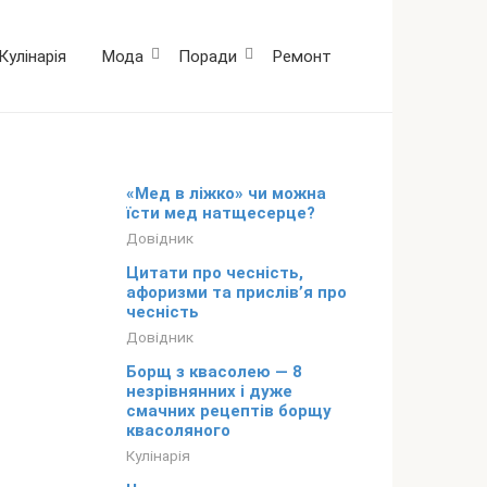
Кулінарія
Мода
Поради
Ремонт
«Мед в ліжко» чи можна
їсти мед натщесерце?
Довідник
Цитати про чесність,
афоризми та прислів’я про
чесність
Довідник
Борщ з квасолею — 8
незрівнянних і дуже
смачних рецептів борщу
квасоляного
Кулінарія