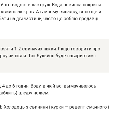
 його водою в каструлі. Вода повинна покрити
б «вийшла» кров. А в моєму випадку, воно ще й
ати на дві частини, часто це роблю продавці
 взяти 1-2 свинячих ніжки. Якщо говорити про
ку чи півня. Так бульйон буде наваристим і
4 до 6 годин. Воду, в якій всі вымачивалось
скаблить) шкуру ножем.