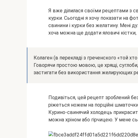
Я вже ділилася своїми рецептами з сви
курки. Сьогодні я хочу показати на фо
свинини і курки без желатину. Мені д
хоча можна ще додати яловичі кістки, к
Колаген (в перекладі з греченского «той хто
Говорячи простою мовою, це хрящі, суглоби,
застигати без використання желирующих р
Подивіться, цей рецепт зроблений без
ріжеться ножем на порційні шматочки. І
Курино-свинячий холодець прикрасить
можна хріном або гірчицею. У мене сь