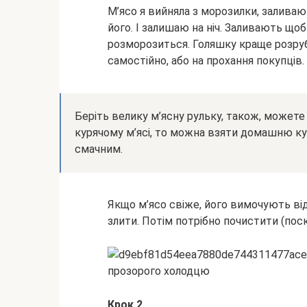
М’ясо я вийняла з морозилки, заливаю
його. І залишаю на ніч. Заливають що
розморозиться. Голяшку краще розруб
самостійно, або на прохання покупців.
Беріть велику м’ясну рульку, також, можете
курячому м’ясі, то можна взяти домашню кур
смачним.
Якщо м’ясо свіже, його вимочують від 
злити. Потім потрібно почистити (по
Крок 2