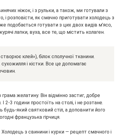
нячих ніжок, і з рульки, а також, ми готували з
то, і розповісти, як смачно приготувати холодець з
уже подобається готувати з цих двох видів м’ясо,
урячі лапки, вуха, все те, що містить колаген.
 створює клей»), білок сполучної тканини.
 сухожилля і кістки. Все це допомагає
ечовин.
 грама желатину. Він відмінно застиг, добре
 2-3 години простоїть на столі, і не розтане.
 будь-який святковий стіл, а доповнити його
огодні французька гірчиця.