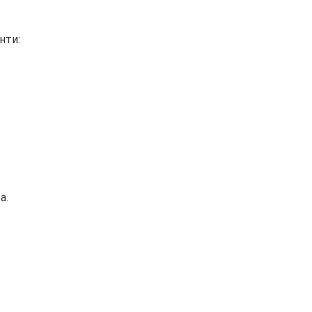
нти:
а.