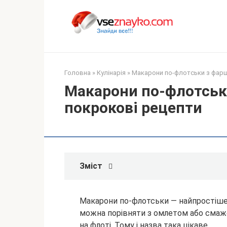
Перейти
до
вмісту
Головна
»
Кулінарія
»
Макарони по-флотськи з фарш
Макарони по-флотськ
покрокові рецепти
Зміст
Макарони по-флотськи — найпростіше 
можна порівняти з омлетом або смаж
на флоті. Тому і назва така цікаве.