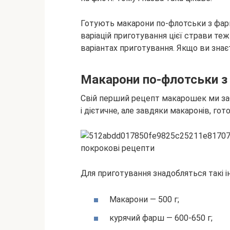
Готують макарони по-флотськи з фарше
варіацій приготування цієї страви те
варіантах приготування. Якщо ви знаєт
Макарони по-флотськи 
Свій перший рецепт макарошек ми за
і дієтичне, але завдяки макаронів, г
Для приготування знадобляться такі і
Макарони — 500 г;
курячий фарш — 600-650 г;