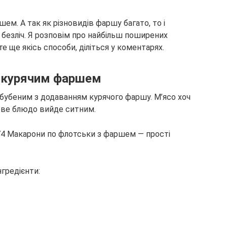
м. А так як різновидів фаршу багато, то і
ж безліч. Я розповім про найбільш поширених
е ще якісь способи, діліться у коментарях.
з курячим фаршем
бубеним з додаванням курячого фаршу. М’ясо хоч
отове блюдо вийде ситним.
нгредієнти: