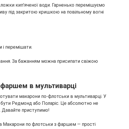
 ложки кип’яченої води. Гарненько перемішуємо
ливу під закритою кришкою на повільному вогні
 і перемішати.
вання. За бажанням можна присипати свіжою
 фаршем в мультиварці
отувати макарони по-флотськи в мультиварці. У
 бути Редмонд або Поларіс. Це абсолютно не
я. Давайте приступимо!