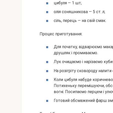
цибуля — 1 шт;
олія соняшникова — 5 ст. л;
сіль, перець — на свій смак.
Процес приготування:
Для початку, відварюємо макар
друшляк і промиваємо.
Лук очищаємо і нарізаємо куби
На розігріту сковороду налити
Коли цибуля набуде коричнево
Потихеньку перемішуючи, обс
вогні. Посипаємо перцем і ул
Готовий обсмажений фарш змі