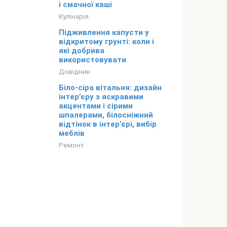
і смачної каші
Кулінарія
Підживлення капусти у
відкритому грунті: коли і
які добрива
використовувати
Довідник
Біло-сіра вітальня: дизайн
інтер’єру з яскравими
акцентами і сірими
шпалерами, білосніжний
відтінок в інтер’єрі, вибір
меблів
Ремонт