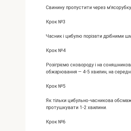
Свинину пропустити через м’ясорубку
Крок №3
Часник і цибулю порізати дрібними 
Крок №4
Розігріємо сковороду і на соняшникові
обжарювання — 4-5 хвилин, на середн
Крок №5
Як тільки цибульно-часникова обсмаж
протушкувати 1-2 хвилини.
Крок №6