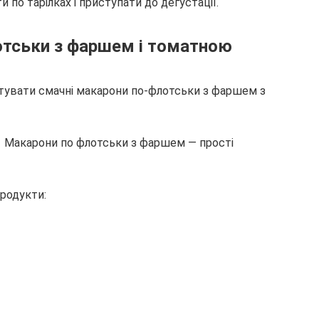
 по тарілках і приступати до дегустації.
отськи з фаршем і томатною
готувати смачні макарони по-флотськи з фаршем з
продукти: