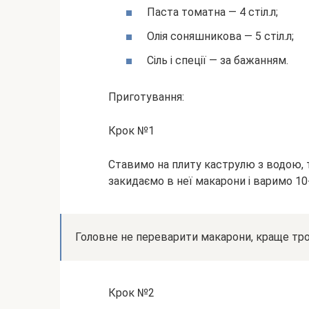
Паста томатна — 4 стіл.л;
Олія соняшникова — 5 стіл.л;
Сіль і спеції — за бажанням.
Приготування:
Крок №1
Ставимо на плиту каструлю з водою, т
закидаємо в неї макарони і варимо 10
Головне не переварити макарони, краще тро
Крок №2