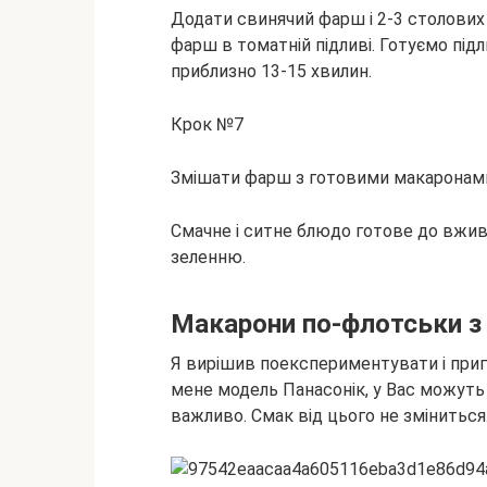
Додати свинячий фарш і 2-3 столових
фарш в томатній підливі. Готуємо під
приблизно 13-15 хвилин.
Крок №7
Змішати фарш з готовими макаронами
Смачне і ситне блюдо готове до вжи
зеленню.
Макарони по-флотськи з
Я вирішив поекспериментувати і приг
мене модель Панасонік, у Вас можуть
важливо. Смак від цього не змінитьс