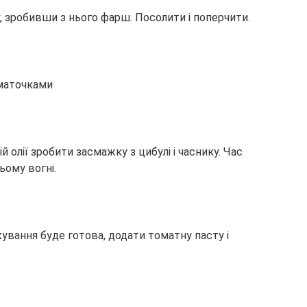
, зробивши з нього фарш. Посолити і поперчити.
шматочками
й олії зробити засмажку з цибулі і часнику. Час
ьому вогні.
ування буде готова, додати томатну пасту і