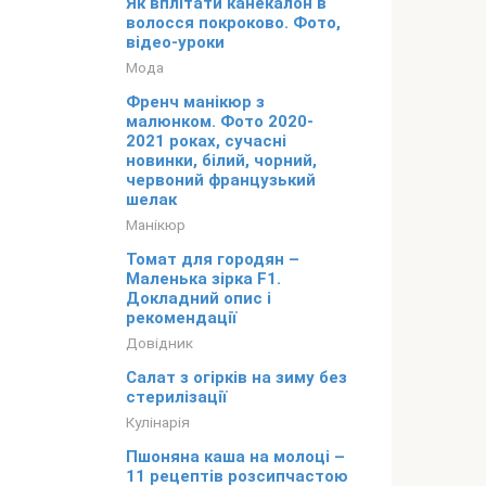
Як вплітати канекалон в
волосся покроково. Фото,
відео-уроки
Мода
Френч манікюр з
малюнком. Фото 2020-
2021 роках, сучасні
новинки, білий, чорний,
червоний французький
шелак
Манікюр
Томат для городян –
Маленька зірка F1.
Докладний опис і
рекомендації
Довідник
Салат з огірків на зиму без
стерилізації
Кулінарія
Пшоняна каша на молоці –
11 рецептів розсипчастою