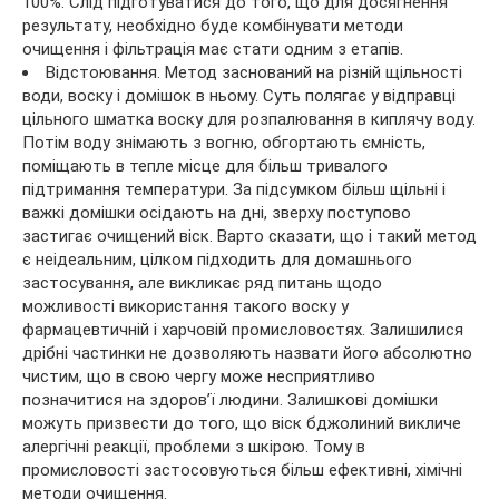
100%. Слід підготуватися до того, що для досягнення
результату, необхідно буде комбінувати методи
очищення і фільтрація має стати одним з етапів.
Відстоювання. Метод заснований на різній щільності
води, воску і домішок в ньому. Суть полягає у відправці
цільного шматка воску для розпалювання в киплячу воду.
Потім воду знімають з вогню, обгортають ємність,
поміщають в тепле місце для більш тривалого
підтримання температури. За підсумком більш щільні і
важкі домішки осідають на дні, зверху поступово
застигає очищений віск. Варто сказати, що і такий метод
є неідеальним, цілком підходить для домашнього
застосування, але викликає ряд питань щодо
можливості використання такого воску у
фармацевтичній і харчовій промисловостях. Залишилися
дрібні частинки не дозволяють назвати його абсолютно
чистим, що в свою чергу може несприятливо
позначитися на здоров’ї людини. Залишкові домішки
можуть призвести до того, що віск бджолиний викличе
алергічні реакції, проблеми з шкірою. Тому в
промисловості застосовуються більш ефективні, хімічні
методи очищення.