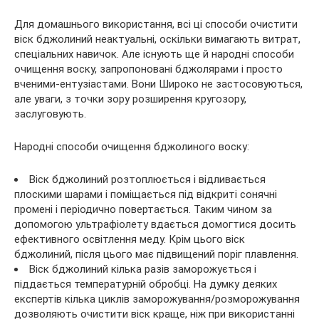
Для домашнього використання, всі ці способи очистити
віск бджолиний неактуальні, оскільки вимагають витрат,
спеціальних навичок. Але існують ще й народні способи
очищення воску, запропоновані бджолярами і просто
вченими-ентузіастами. Вони Широко не застосовуються,
але уваги, з точки зору розширення кругозору,
заслуговують.
Народні способи очищення бджолиного воску:
Віск бджолиний розтоплюється і відливається
плоскими шарами і поміщається під відкриті сонячні
промені і періодично повертається. Таким чином за
допомогою ультрафіолету вдається домогтися досить
ефективного освітлення меду. Крім цього віск
бджолиний, після цього має підвищений поріг плавлення.
Віск бджолиний кілька разів заморожується і
піддається температурній обробці. На думку деяких
експертів кілька циклів заморожування/розморожування
дозволяють очистити віск краще, ніж при використанні