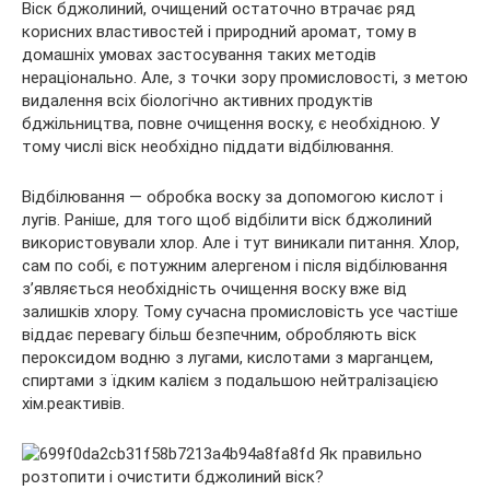
Віск бджолиний, очищений остаточно втрачає ряд
корисних властивостей і природний аромат, тому в
домашніх умовах застосування таких методів
нераціонально. Але, з точки зору промисловості, з метою
видалення всіх біологічно активних продуктів
бджільництва, повне очищення воску, є необхідною. У
тому числі віск необхідно піддати відбілювання.
Відбілювання — обробка воску за допомогою кислот і
лугів. Раніше, для того щоб відбілити віск бджолиний
використовували хлор. Але і тут виникали питання. Хлор,
сам по собі, є потужним алергеном і після відбілювання
з’являється необхідність очищення воску вже від
залишків хлору. Тому сучасна промисловість усе частіше
віддає перевагу більш безпечним, обробляють віск
пероксидом водню з лугами, кислотами з марганцем,
спиртами з їдким калієм з подальшою нейтралізацією
хім.реактивів.