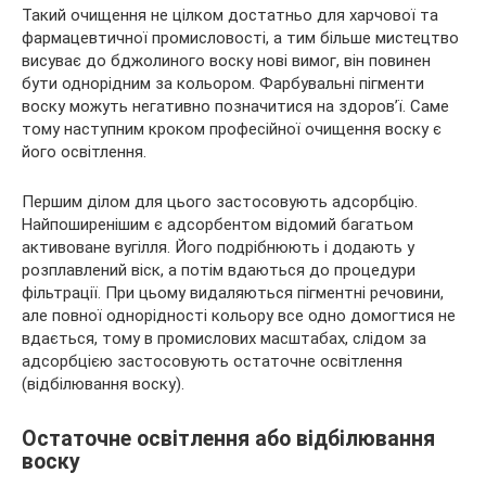
Такий очищення не цілком достатньо для харчової та
фармацевтичної промисловості, а тим більше мистецтво
висуває до бджолиного воску нові вимог, він повинен
бути однорідним за кольором. Фарбувальні пігменти
воску можуть негативно позначитися на здоров’ї. Саме
тому наступним кроком професійної очищення воску є
його освітлення.
Першим ділом для цього застосовують адсорбцію.
Найпоширенішим є адсорбентом відомий багатьом
активоване вугілля. Його подрібнюють і додають у
розплавлений віск, а потім вдаються до процедури
фільтрації. При цьому видаляються пігментні речовини,
але повної однорідності кольору все одно домогтися не
вдається, тому в промислових масштабах, слідом за
адсорбцією застосовують остаточне освітлення
(відбілювання воску).
Остаточне освітлення або відбілювання
воску