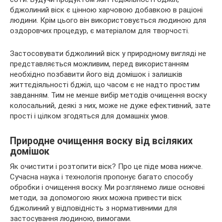
бджолиний віск є цінною харчовою добавкою в раціоні
людини. Крім цього він використовується людиною для
оздоровчих процедур, є матеріалом для творчості.
Застосовувати
бджолиний віск у природному вигляді не
представляється можливим, перед використанням
необхідно позбавити його від домішок і залишків
життєдіяльності бджіл, що часом є не надто простим
завданням. Тим не менше вибір методів очищення воску
колосальний, деякі з них, може не дуже ефективний, зате
прості і цілком згодяться для домашніх умов.
Природне очищення воску від всіляких
домішок
Як очистити і розтопити віск? Про це піде мова нижче.
Сучасна наука і технологія пропонує багато способу
обробки і очищення воску. Ми розглянемо лише основні
методи, за допомогою яких можна привести віск
бджолиний у відповідність з нормативними для
застосування людиною, вимогами.