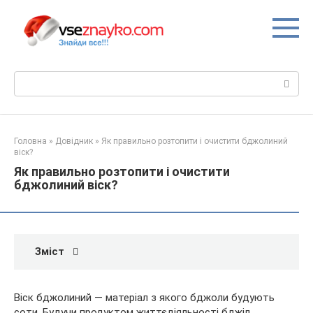
Перейти
до
вмісту
Пошук:
Головна
»
Довідник
»
Як правильно розтопити і очистити бджолиний
віск?
Як правильно розтопити і очистити
бджолиний віск?
Зміст
Віск бджолиний — матеріал з якого бджоли будують
соти. Будучи продуктом життєдіяльності бджіл,