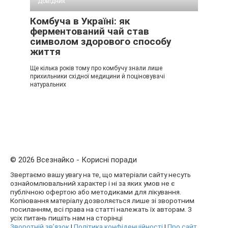
Довідник
Комбуча в Україні: як
ферментований чай став
символом здорового способу
життя
Ще кілька років тому про комбучу знали лише
прихильники східної медицини й поціновувачі
натуральних
© 2026 Всезнайко - Корисні поради
Звертаємо вашу увагу на те, що матеріали сайту несуть
ознайомлювальний характер і ні за яких умов не є
публічною офертою або методиками для лікування.
Копіювання матеріалу дозволяється лише зі зворотним
посиланням, всі права на статті належать їх авторам. З
усіх питань пишіть нам на сторінці
Зворотній зв’язок
|
Політика конфіденційності
|
Про сайт