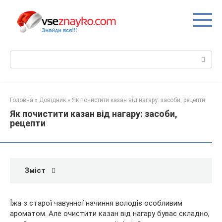
Перейти
до
вмісту
Пошук:
Головна
»
Довідник
»
Як почистити казан від нагару: засоби, рецепти
Як почистити казан від нагару: засоби,
рецепти
Зміст
Їжа з старої чавунної начиння володіє особливим
ароматом. Але очистити казан від нагару буває складно,