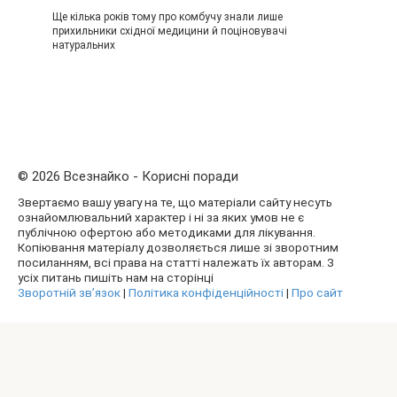
Ще кілька років тому про комбучу знали лише
прихильники східної медицини й поціновувачі
натуральних
© 2026 Всезнайко - Корисні поради
Звертаємо вашу увагу на те, що матеріали сайту несуть
ознайомлювальний характер і ні за яких умов не є
публічною офертою або методиками для лікування.
Копіювання матеріалу дозволяється лише зі зворотним
посиланням, всі права на статті належать їх авторам. З
усіх питань пишіть нам на сторінці
Зворотній зв’язок
|
Політика конфіденційності
|
Про сайт