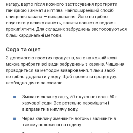
нагару, варто після кожного застосування протирати
ганчіркою і знімати кіптява. Найпоширеніший спосіб
очищення казана — виварювання. Його потрібно
опустити у велику ємність, залити повністю водою і
прокип’ятити. Для складних забруднень застосовуються
більш кардинальні методи.
Сода та оцет
З допомогою простих продуктів, які є на кожній кухні
можна прибрати всі види забруднень з казанів. Чищення
проводиться за методом виварювання, тільки засіб
потрібно додавати у воду. Щоб провести процедуру,
необхідно діяти за схемою:
Змішати склянку оцту, 50 г кухонної солі і 50 г
харчової соди. Все ретельно перемішати і
відправити в киплячу воду.
Через хвилину зменшити вогонь і залишити в
такому положенні на годину.