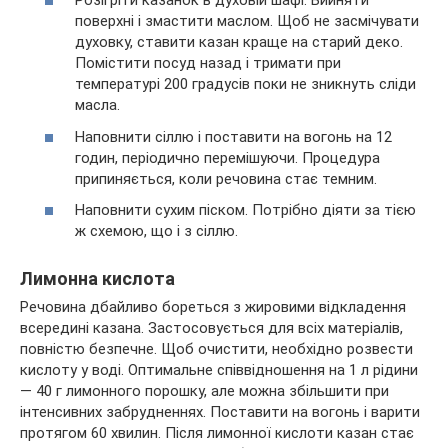
Розігріти казанок в духовій шафі. Вийняти
поверхні і змастити маслом. Щоб не засмічувати
духовку, ставити казан краще на старий деко.
Помістити посуд назад і тримати при
температурі 200 градусів поки не зникнуть сліди
масла.
Наповнити сіллю і поставити на вогонь на 12
годин, періодично перемішуючи. Процедура
припиняється, коли речовина стає темним.
Наповнити сухим піском. Потрібно діяти за тією
ж схемою, що і з сіллю.
Лимонна кислота
Речовина дбайливо бореться з жировими відкладення
всередині казана. Застосовується для всіх матеріалів,
повністю безпечне. Щоб очистити, необхідно розвести
кислоту у воді. Оптимальне співвідношення на 1 л рідини
— 40 г лимонного порошку, але можна збільшити при
інтенсивних забрудненнях. Поставити на вогонь і варити
протягом 60 хвилин. Після лимонної кислоти казан стає