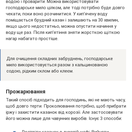
водою і проварити. Можна використовувати
господарське мило цілком, але тоді потрібно буде довго
чекати, поки воно розчинитися. У кип’ячену воду
поміщається брудний казан і залишають на 30 хвилин,
якщо цього недостатньо, можна опустити начиння у
воду ще раз. Після кип’ятіння зняти жорсткою щіткою
нагар набагато простіше.
Для очищення складних забруднень, господарське
мило використовується разом з кальцинованою
содою, рідким склом або клеєм.
Прожарювання
Такий спосіб підходить для господинь, які не мають часу,
щоб довго терти. Проколювання потрібно, щоб прибрати
іржу і захистити казанок від корозії. Але застосовувати
його можна лише для чавунних виробів. Існує 3 способи: