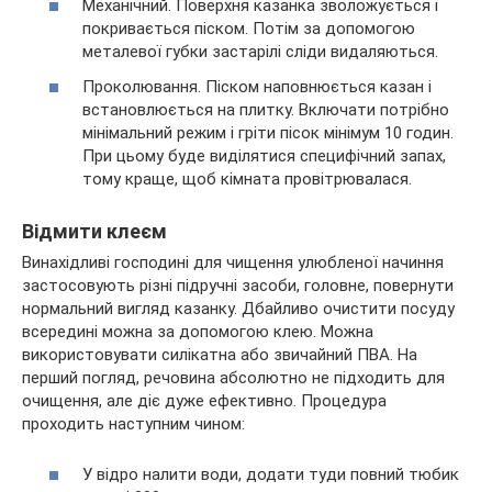
Механічний. Поверхня казанка зволожується і
покривається піском. Потім за допомогою
металевої губки застарілі сліди видаляються.
Проколювання. Піском наповнюється казан і
встановлюється на плитку. Включати потрібно
мінімальний режим і гріти пісок мінімум 10 годин.
При цьому буде виділятися специфічний запах,
тому краще, щоб кімната провітрювалася.
Відмити клеєм
Винахідливі господині для чищення улюбленої начиння
застосовують різні підручні засоби, головне, повернути
нормальний вигляд казанку. Дбайливо очистити посуду
всередині можна за допомогою клею. Можна
використовувати силікатна або звичайний ПВА. На
перший погляд, речовина абсолютно не підходить для
очищення, але діє дуже ефективно. Процедура
проходить наступним чином:
У відро налити води, додати туди повний тюбик