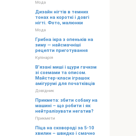
Мода
Дизайн нігтів в темних
тонах на короткі і довгі
нігті. Фото, малюнки
Мода
Грибна ікра з опеньків на
зиму — найсмачніші
рецепти приготування
Кулінарія
В’язані миші і щури гачком
зі схемами та описом.
Майстер-класи іграшок
амігурумі для початківців
Довідник
Прикмета: збити собаку на
машині – що робити і як
нейтралізувати негатив?
Прикмети
Піца на сковороді за 5-10
хвилин – швидко і смачно