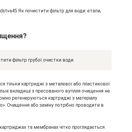
чищення?
тити фільтр грубої очистки води.
ся тільки картриджі з металевої або пластикової
угільні вкладиші з пресованого вугілля очищення не
номно регенеруються картриджі з матеріалу
іо». Очищення або заміну потрібно проводити в
а картриджах та мембранах чітко проглядається