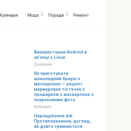
Кулінарія
Мода
Поради
Ремонт
Використання Android в
зв’язці з Linux
Довідник
Як приготувати
шоколадний брауні з
маскарпоне — рецепт
мармурових тістечок з
прошарком з маскарпоне з
покроковими фото
Кулінарія
Нарощування вій.
Протипоказання, догляд,
як довго тримаються