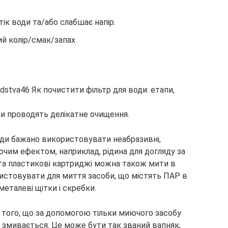
ік води та/або слабшає напір.
й колір/смак/запах.
и проводять делікатне очищення.
оди бажано використовувати неабразивні,
чим ефектом, наприклад, рідина для догляду за
 та пластикові картриджі можна також мити в
истовувати для миття засоби, що містять ПАР в
 металеві щітки і скребки.
того, що за допомогою тільки миючого засобу
не змивається. Це може бути так званий вапняк,