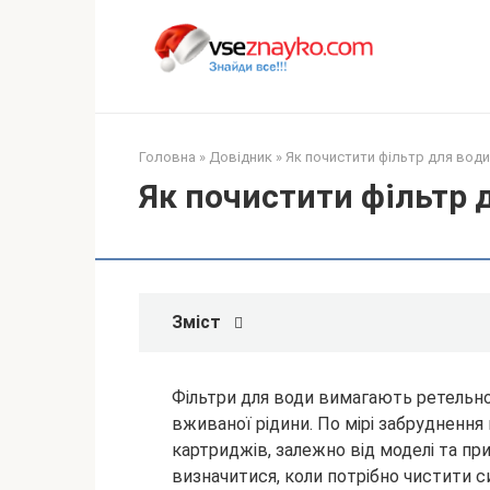
Перейти
до
вмісту
Головна
»
Довідник
»
Як почистити фільтр для води:
Як почистити фільтр д
Зміст
Фільтри для води вимагають ретельног
вживаної рідини. По мірі забрудненн
картриджів, залежно від моделі та пр
визначитися, коли потрібно чистити
с