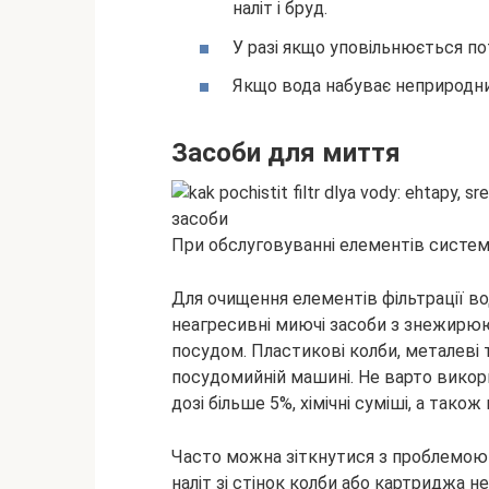
наліт і бруд.
У разі якщо уповільнюється пот
Якщо вода набуває неприродни
Засоби для миття
При обслуговуванні елементів систем
Для очищення елементів фільтрації в
неагресивні миючі засоби з знежирюю
посудом. Пластикові колби, металеві
посудомийній машині. Не варто викор
дозі більше 5%, хімічні суміші, а також
Часто можна зіткнутися з проблемою 
наліт зі стінок колби або картриджа 