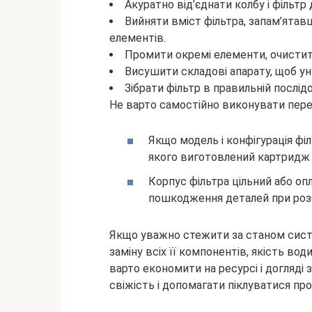
Акуратно від’єднати колбу і фільтр
Вийняти вміст фільтра, запам’ята
елементів.
Промити окремі елементи, очистити 
Висушити складові апарату, щоб ун
Зібрати фільтр в правильній послід
Не варто самостійно виконувати пере
Якщо модель і конфігурація філ
якого виготовлений картридж і
Корпус фільтра цільний або оп
пошкодження деталей при розб
Якщо уважно стежити за станом систе
заміну всіх її компонентів, якість во
варто економити на ресурсі і догляді 
свіжість і допомагати піклуватися про 