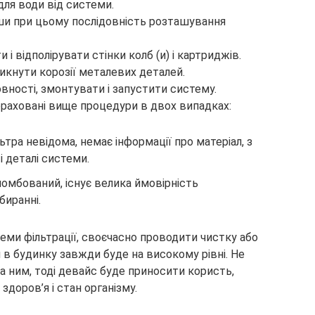
 для води від системи.
вши при цьому послідовність розташування
і відполірувати стінки колб (и) і картриджів.
икнути корозії металевих деталей.
овності, змонтувати і запустити систему.
раховані вище процедури в двох випадках:
ьтра невідома, немає інформації про матеріал, з
 деталі системи.
ломбований, існує велика ймовірність
иранні.
ми фільтрації, своєчасно проводити чистку або
ди в будинку завжди буде на високому рівні. Не
за ним, тоді девайс буде приносити користь,
здоров’я і стан організму.