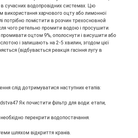
ся в сучасних водопровідних системах. Цю
м використання харчового оцту або лимонної
лі потрібно помістити в розчин трехосновной
ісля чого ретельно промити водою і просушити.
промивати оцтом 9%, ополоснути і висушити або
слотою і залишають на 2-5 хвилин, згодом цієї
яється (відбувається реакція гасіння лугу в
ення слід дотримуватися наступних етапів:
еобхідно перекрити водопостачання.
стеми шляхом відкриття кранів.