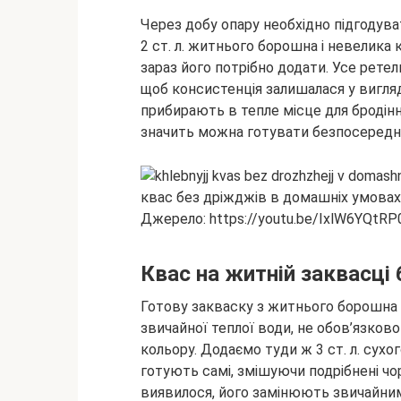
Через добу опару необхідно підгодув
2 ст. л. житнього борошна і невелика 
зараз його потрібно додати. Усе рете
щоб консистенція залишалася у вигля
прибирають в тепле місце для бродінн
значить можна готувати безпосереднь
Джерело: https://youtu.be/IxlW6YQtRP
Квас на житній заквасці 
Готову закваску з житнього борошна п
звичайної теплої води, не обов’язков
кольору. Додаємо туди ж 3 ст. л. сухо
готують самі, змішуючи подрібнені чор
виявилося, його замінюють звичайни