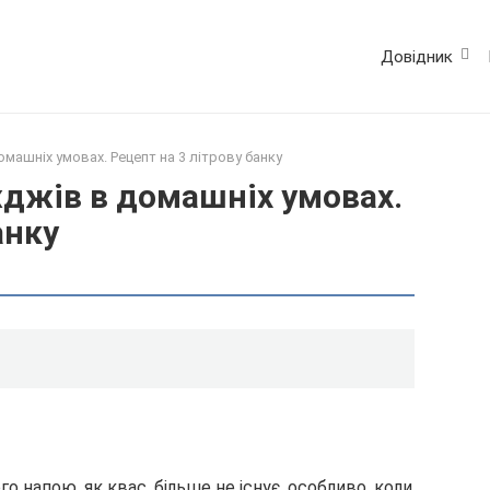
Довідник
омашніх умовах. Рецепт на 3 літрову банку
жджів в домашніх умовах.
анку
го напою, як квас, більше не існує, особливо, коли