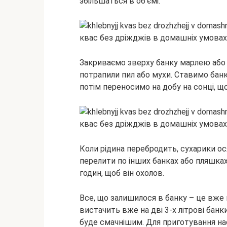
збільшаться в об’ємі.
Закриваємо зверху банку марлею або
потрапили пил або мухи. Ставимо банку
потім переносимо на добу на сонці, щ
Коли рідина перебродить, сухарики ося
перелити по інших банках або пляшках
годин, щоб він охолов.
Все, що залишилося в банку – це вже г
вистачить вже на дві 3-х літрові банк
буде смачнішим. Для приготування на