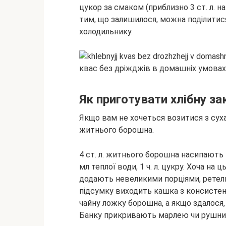
цукор за смаком (приблизно 3 ст. л. на
тим, що залишилося, можна поділитися 
холодильнику.
Як приготувати хлібну з
Якщо вам не хочеться возитися з суха
житнього борошна.
4 ст. л. житнього борошна насипають в
мл теплої води, 1 ч. л. цукру. Хоча на
додають невеликими порціями, ретель
підсумку виходить кашка з консистен
чайну ложку борошна, а якщо здалося,
Банку прикривають марлею чи рушник