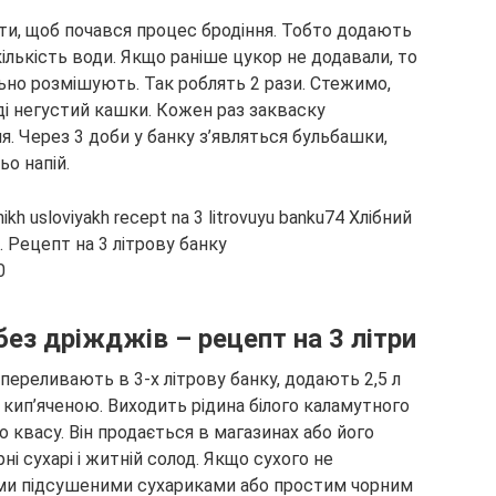
ати, щоб почався процес бродіння. Тобто додають
кількість води. Якщо раніше цукор не додавали, то
льно розмішують. Так роблять 2 рази. Стежимо,
ді негустий кашки. Кожен раз закваску
я. Через 3 доби у банку з’являться бульбашки,
о напій.
0
без дріжджів – рецепт на 3 літри
ереливають в 3-х літрову банку, додають 2,5 л
о кип’яченою. Виходить рідина білого каламутного
го квасу. Він продається в магазинах або його
ні сухарі і житній солод. Якщо сухого не
ми підсушеними сухариками або простим чорним