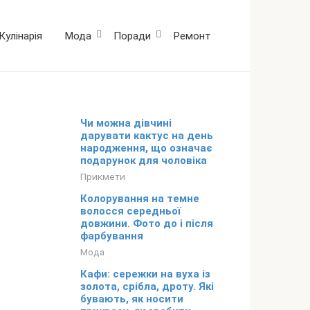
Кулінарія
Мода
Поради
Ремонт
Чи можна дівчині
дарувати кактус на день
народження, що означає
подарунок для чоловіка
Прикмети
Колорування на темне
волосся середньої
довжини. Фото до і після
фарбування
Мода
Кафи: сережки на вуха із
золота, срібла, дроту. Які
бувають, як носити