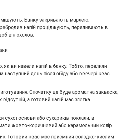
еремішують. Банку закривають марлею,
еребродив напій проціджують, переливають в
об він охолов.
аки:
о, як ви навели напій в банку. Тобто, перелили
на наступний день після обіду або ввечері квас
иготування. Спочатку це буде ароматна закваска,
х відсутній, а готовий напій має злегка
ки сухої основи або сухариків поклали, в
 мати жовто-коричневий або карамельний колір.
ик. Готовий квас має приємний солодко-кислим