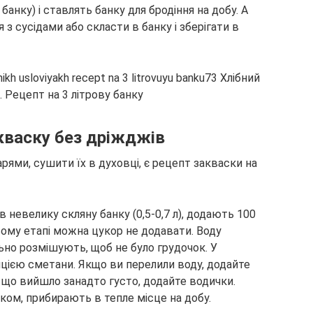
 банку) і ставлять банку для бродіння на добу. А
з сусідами або скласти в банку і зберігати в
акваску без дріжджів
рями, сушити їх в духовці, є рецепт закваски на
 невелику скляну банку (0,5-0,7 л), додають 100
 цьому етапі можна цукор не додавати. Воду
но розмішують, щоб не було грудочок. У
цією сметани. Якщо ви перелили воду, додайте
 що вийшло занадто густо, додайте водички.
ом, прибирають в тепле місце на добу.