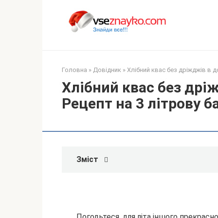
Перейти
до
вмісту
Головна
»
Довідник
»
Хлібний квас без дріжджів в д
Хлібний квас без дрі
Рецепт на 3 літрову б
Зміст
Погодьтеся, для літа іншого прекрасно