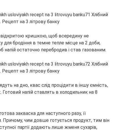
 відкритою кришкою, щоб всередину не
 для бродіння в темне тепле місце на 2 доби,
об напій остаточно перебродив і став газованим.
дуть на дно, квас слід процідити в іншу ємність,
. Готовий напій ставлять в холодильник на 8
отова закваска для наступного разу, її
и. Причому, чим довше готується продукт, тим він
ступної партії додають лише жменя сухарів,