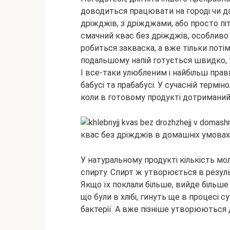
доводиться працювати на городі чи дач
дріжджів, з дріжджами, або просто пі
смачний квас без
дріжджів, особливо
робиться закваска, а вже тільки потім
подальшому напій готується швидко, 
І все-таки улюбленим і найбільш пра
бабусі та прабабусі. У сучасній термін
коли в готовому продукті дотриманий 
У натуральному продукті кількість м
спирту. Спирт ж утворюється в результ
Якщо їх поклали більше, вийде більше 
що були в хлібі, гинуть ще в процесі
бактерії. А вже пізніше утворюються 