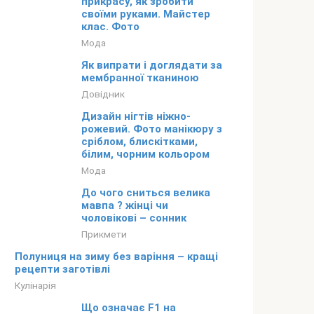
прикрасу, як зробити
своїми руками. Майстер
клас. Фото
Мода
Як випрати і доглядати за
мембранної тканиною
Довідник
Дизайн нігтів ніжно-
рожевий. Фото манікюру з
сріблом, блискітками,
білим, чорним кольором
Мода
До чого сниться велика
мавпа ? жінці чи
чоловікові – сонник
Прикмети
Полуниця на зиму без варіння – кращі
рецепти заготівлі
Кулінарія
Що означає F1 на