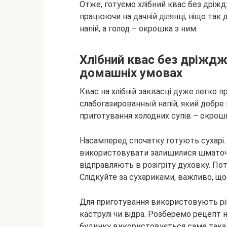
Отже, готуємо хлібний квас без дріждж
працюючи на дачній ділянці, ніщо так 
напій, а голод – окрошка з ним.
Хлібний квас без дріждж
домашніх умовах
Квас на хлібній заквасці дуже легко 
слабогазированный напій, який добре 
приготування холодних супів – окрошк
Насамперед спочатку готують сухарі. 
використовувати залишилися шматочки
відправляють в розігріту духовку. Пот
Слідкуйте за сухариками, важливо, щоб
Для приготування використовують різні
каструлі чи відра. Розберемо рецепт н
будинку використовується саме така 