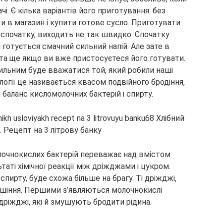
і. Є кілька варіантів його приготування: без
ти в магазин і купити готове сусло. Приготувати
 спочатку, виходить не так швидко. Спочатку
 готується смачний сильний напій. Але зате в
та ще якщо ви вже пристосуєтеся його готувати.
вильним буде вважатися той, який робили наші
ології це називається квасом подвійного бродіння,
баланс кисломолочних бактерій і спирту.
олочнокислих бактерій переважає над вмістом
аті хімічної реакції між дріжджами і цукром.
спирту, буде схожа більше на брагу. Ті дріжджі,
 сушіння. Першими з’являються молочнокислі
дріжджі, які й змушують бродити рідина.