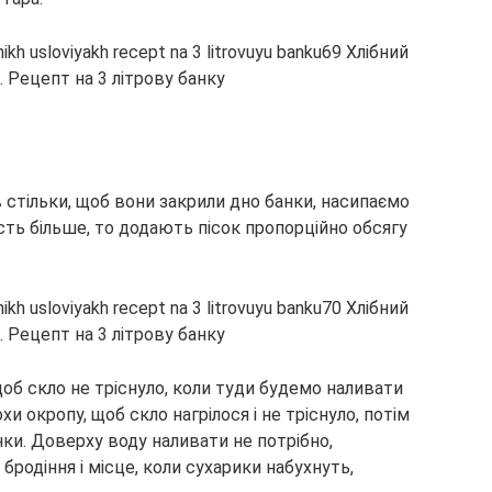
 стільки, щоб вони закрили дно банки, насипаємо
ість більше, то додають пісок пропорційно обсягу
об скло не тріснуло, коли туди будемо наливати
и окропу, щоб скло нагрілося і не тріснуло, потім
нки. Доверху воду наливати не потрібно,
бродіння і місце, коли сухарики набухнуть,