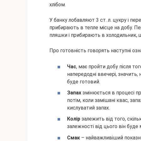
хлібом.
У банку лобавляют 3 ст. л. цукру і п
прибирають в тепле місце на добу. П
пляшки і прибирають в холодильник, щ
Про готовність говорять наступні озн
Час
, має пройти добу після тог
напередодні ввечері, значить, 
буде готовий.
Запах
змінюється в процесі пр
потім, коли замішані квас, запа
кислуватий запах.
Колір
залежить від того, скіль
залежності від цього він буде
Смак
– найважливіший показн