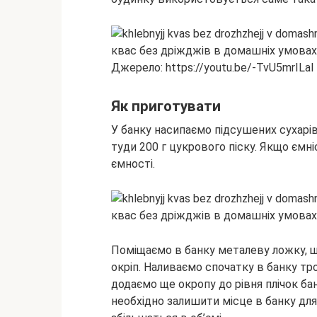
Джерело: https://youtu.be/-TvU5mrILaI
Як приготувати
У банку насипаємо підсушених сухарів
туди 200 г цукрового піску. Якщо ємн
ємності.
Поміщаємо в банку металеву ложку, щ
окріп. Наливаємо спочатку в банку трох
додаємо ще окропу до рівня плічок ба
необхідно залишити місце в банку для 