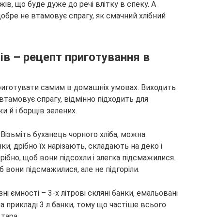
ів, що буде дуже до речі влітку в спеку. А
добре не втамовує спрагу, як смачний хлібний
ів – рецепт приготування в
приготувати самим в домашніх умовах. Виходить
втамовує спрагу, відмінно підходить для
и й і борщів зелених.
Візьміть буханець чорного хліба, можна
, дрібно їх нарізають, складають на деко і
рібно, щоб вони підсохли і злегка підсмажилися.
 вони підсмажилися, але не підгоріли.
 ємності – 3-х літрові скляні банки, емальовані
а прикладі 3 л банки, тому що частіше всього
тара.