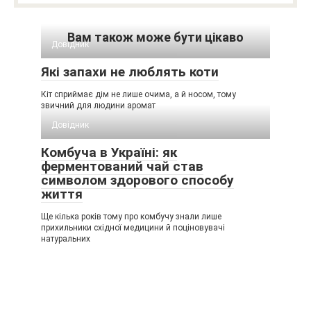
Вам також може бути цікаво
Довідник
Які запахи не люблять коти
Кіт сприймає дім не лише очима, а й носом, тому
звичний для людини аромат
Довідник
Комбуча в Україні: як
ферментований чай став
символом здорового способу
життя
Ще кілька років тому про комбучу знали лише
прихильники східної медицини й поціновувачі
натуральних