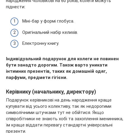
народження чоловікові на 60 років, колеги можуть
піднести:
Міні-бар у формі глобуса.
Оригінальний набір келихів.
Електронну книгу.
Індивідуальний подарунок для колеги не повинен
бути занадто дорогим. Також варто уникати
інтимних презентів, таких як домашній одяг,
парфуми, предмети гігієни.
Керівнику (начальнику, директору)
Подарунок керівникові на день народження краще
купувати від усього колективу, так як недорогими
символічними штучками тут не обійтися. Якщо
співробітники не знають хобі та захоплення іменинника,
їм краще віддати перевагу стандартні універсальні
презенти.