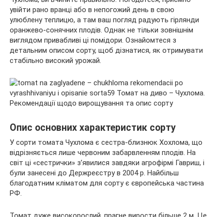
увійти рано вранці або в непогожий день в свою
улюблену теплицю, а там ваш погляд радують гірлянди
оранжево-сонячних плодів. Однак не тільки зовнішнім
виглядом
привабливі ці помідори. Ознайомтеся з
детальним описом сорту, щоб дізнатися, як отримувати
стабільно високий урожай.
Опис основних характеристик сорту
У сорти томата Чухлома є сестра-близнюк Хохлома, що
відрізняється лише червоним забарвленням плодів. На
світ ці «сестрички» з’явилися завдяки агрофірмі Гавриш, і
були занесені до Держреєстру в 2004 р. Найбільш
благодатним кліматом для сорту є європейська частина
РФ.
Томат дуже високорослий, прагне вирости більше 2 м. Це