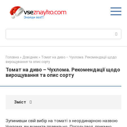
Перейти
до
вмісту
Пошук:
Головна
»
Довідник
»
Томат на диво – Чухлома. Рекомендації щодо
вирощування та опис сорту
Томат на диво – Чухлома. Рекомендації щодо
вирощування та опис сорту
Зміст
Зупинивши свій вибір на томаті з неординарною назвою
Чухлома, ви вчините правильно. Погодьтеся, приємно