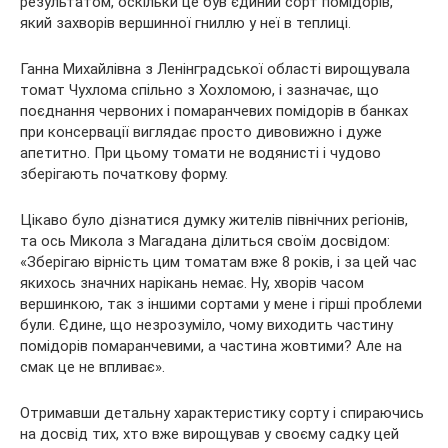
результатом, оскільки це був єдиний сорт помідорів,
який захворів вершинної гниллю у неї в теплиці.
Ганна Михайлівна з Ленінградської області вирощувала
томат Чухлома спільно з Хохломою, і зазначає, що
поєднання червоних і помаранчевих помідорів в банках
при консервації виглядає просто дивовижно і дуже
апетитно. При цьому томати не водянисті і чудово
зберігають початкову форму.
Цікаво було дізнатися думку жителів північних регіонів,
та ось Микола з Магадана ділиться своїм досвідом:
«Зберігаю вірність цим томатам вже 8 років, і за цей час
якихось значних нарікань немає. Ну, хворів часом
вершинкою, так з іншими сортами у мене і гірші проблеми
були. Єдине, що незрозуміло, чому виходить частину
помідорів помаранчевими, а частина жовтими? Але на
смак це не впливає».
Отримавши детальну характеристику сорту і спираючись
на досвід тих, хто вже вирощував у своєму садку цей