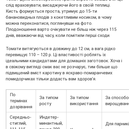
слід враховувати, висаджуючи його в своїй теплиці.
Кисть формується проста, утримує до 15-ти
банановидных плодів з кокетливим носиком, в чому
можна переконатися, поглянувши на фото.
Плодоношення варто очікувати не більш ніж через 115
днів, вважаючи від часу, коли помітили перші сходи.
Томати витягуються в довжину до 12 см, а вага рідко
перевищує 110 – 120 р. Ці властивості роблять їх
ідеальними кандидатами для домашніх заготовок. Хоча і
в свіжому вигляді смак вас не розчарує, тим більше що
підвищений вміст каротину в яскраво-помаранчевих
помидорчиках тільки додасть вам здоров’я.
По
За типом
За типом
За способ
термінах
росту
використання
вирощуван
дозрівання
Середньо-
Индетер-
стиглий,
минантный,
Для парникі