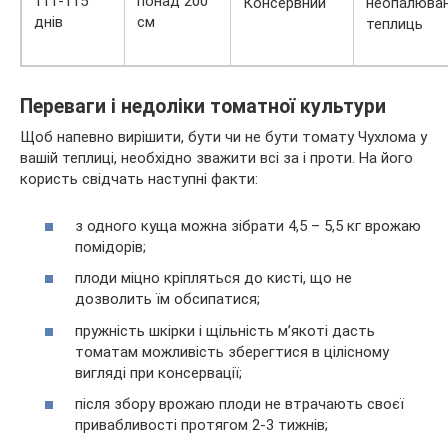
111-115
понад 200
Консервний
неопалюва
днів
см
теплиць
Переваги і недоліки томатної культури
Щоб напевно вирішити, бути чи не бути томату Чухлома у
вашій теплиці, необхідно зважити всі за і проти. На його
користь свідчать наступні факти:
з одного куща можна зібрати 4,5 – 5,5 кг врожаю
помідорів;
плоди міцно кріпляться до кисті, що не
дозволить їм обсипатися;
пружність шкірки і щільність м’якоті дасть
томатам можливість зберегтися в цілісному
вигляді при консервації;
після збору врожаю плоди не втрачають своєї
привабливості протягом 2-3 тижнів;