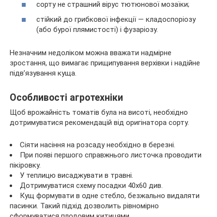
сорту не страшний вірус тютюнової мозаїки;
стійкий до грибкової інфекції — кладоспоріозу
(або бурої плямистості) і фузаріозу.
Незначним недоліком можна вважати надмірне
зростання, що вимагає прищипування верхівки і надійне
підв’язування куща.
Особливості агротехніки
Щоб врожайність томатів була на висоті, необхідно
дотримуватися рекомендацій від оригінатора сорту.
Сіяти насіння на розсаду необхідно в березні.
При появі першого справжнього листочка проводити
пікіровку.
У теплицю висаджувати в травні.
Дотримуватися схему посадки 40х60 див.
Кущ формувати в одне стебло, безжально видаляти
пасинки. Такий підхід дозволить рівномірно
сформуватися плодовим китицями.