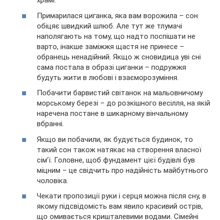
храмі.
Примарилася циганка, яка вам ворожила – сон
обіцяє швидкий шлюб. Але тут же тлумачі
наполягають на тому, що надто поспішати не
варто, інакше заміжжя щастя не принесе –
обранець ненадійний. Якщо ж сновидица уві сні
сама постала в образі циганки – подружжя
будуть жити в любові і взаєморозуміння.
Побачити барвистий світанок на мальовничому
морському березі – до розкішного весілля, на якій
наречена постане в шикарному вінчальному
вбранні.
Якщо ви побачили, як будується будинок, то
такий сон також натякає на створення власної
сім’ї. Головне, щоб фундамент цієї будівлі був
міцним – це свідчить про надійність майбутнього
чоловіка.
Чекати пропозиції руки і серця можна після сну, в
якому підсвідомість вам явило красивий острів,
що омивається кришталевими водами. Сімейні