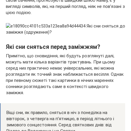
своїй бачення, прогнозують швидкий шлюб наяву, є у
вигляді символів, які, на перший погляд, ніяк не пов’язані з
цією подією.
Які сни сняться перед заміжжям?
Примітно, що
сновидіння, які будуть розглянуті далі,
можуть мати кілька варіантів трактувань. При цьому
серед них практично немає універсальних, які можна
розглядати як точний знак наближається весілля. Однак
при певному сюжеті такі картинки в нічних мареннях
сонники розглядають саме в контексті швидкого
заміжжя.
Віщі сни, як правило, сняться в ніч з понеділка на
вівторок, з четверга на п’ятницю, в період літнього і
зимового сонцестояння. Серед святкових днів: від