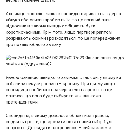
весілля і сімейне щастя.
Але якщо чоловік і жінка в сновидінні зривають з дерев
яблука або сливи і пробують їх, то це поганий знак –
відносини в такому випадку обіцяють бути
короткочасними. Крім того, якщо партнери раптом
розривають обійми і розходяться, то це попередження
про позашлюбного зв’язку.
Явною ознакою швидкого заміжжя стає сон, у якому ви
побачили пекуче рослина – кропиву. При цьому якщо
сновидица пробирається через густі зарості, то це
означає, що вона буде вибирати між кількома
претендентами.
Сновидіння, в якому довелося обпектися травою,
свідчить про те, що зробити остаточний вибір буде
непросто. Доглядати за кропивою – вийти заміж з