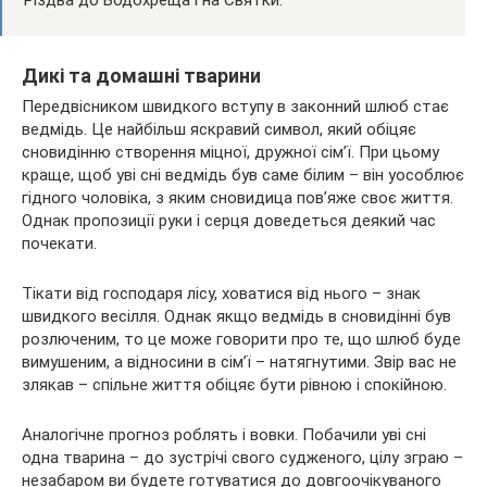
Різдва до Водохреща і на Святки.
Дикі та домашні тварини
Передвісником швидкого вступу в законний шлюб стає
ведмідь. Це найбільш яскравий символ, який обіцяє
сновидінню створення міцної, дружної сім’ї. При цьому
краще, щоб уві сні ведмідь був саме білим – він уособлює
гідного чоловіка, з яким сновидица пов’яже своє життя.
Однак пропозиції руки і серця доведеться деякий час
почекати.
Тікати від господаря лісу, ховатися від нього – знак
швидкого весілля. Однак якщо ведмідь в сновидінні був
розлюченим, то це може говорити про те, що шлюб буде
вимушеним, а відносини в сім’ї – натягнутими. Звір вас не
злякав – спільне життя обіцяє бути рівною і спокійною.
Аналогічне прогноз роблять і вовки. Побачили уві сні
одна тварина – до зустрічі свого судженого, цілу зграю –
незабаром ви будете готуватися до довгоочікуваного