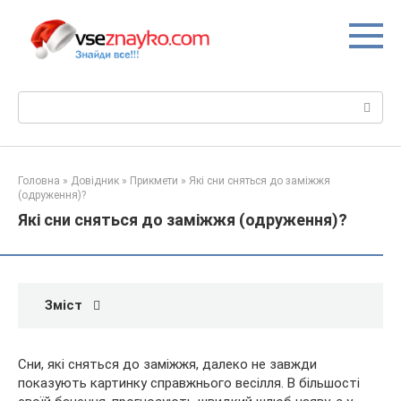
Перейти
до
вмісту
Пошук:
Головна
»
Довідник
»
Прикмети
»
Які сни сняться до заміжжя
(одруження)?
Які сни сняться до заміжжя (одруження)?
Зміст
Сни, які сняться до заміжжя, далеко не завжди
показують картинку справжнього весілля. В більшості