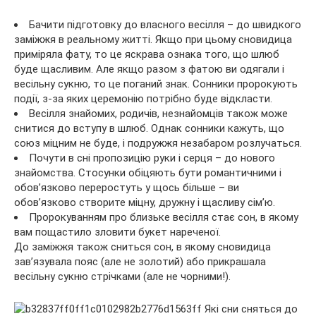
Бачити підготовку до власного весілля – до швидкого
заміжжя в реальному житті. Якщо при цьому сновидица
приміряла фату, то це яскрава ознака того, що шлюб
буде щасливим. Але якщо разом з фатою ви одягали і
весільну сукню, то це поганий знак. Сонники пророкують
події, з-за яких церемонію потрібно буде відкласти.
Весілля знайомих, родичів, незнайомців також може
снитися до вступу в шлюб. Однак сонники кажуть, що
союз міцним не буде, і подружжя незабаром розлучаться.
Почути в сні пропозицію руки і серця – до нового
знайомства. Стосунки обіцяють бути романтичними і
обов’язково переростуть у щось більше – ви
обов’язково створите міцну, дружну і щасливу сім’ю.
Пророкуванням про близьке весілля стає сон, в якому
вам пощастило зловити букет нареченої.
До заміжжя також сниться сон, в якому сновидица
зав’язувала пояс (але не золотий) або прикрашала
весільну сукню стрічками (але не чорними!).