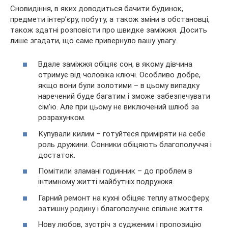
Сновидіння, в яких доводиться бачити будинок,
предмети інтер’єру, побуту, а також зміни в обстановці,
також здатні розповісти про швидке заміжжя. Досить
лише згадати, що саме привернуло вашу увагу.
Вдале заміжжя обіцяє сон, в якому дівчина
отримує від чоловіка ключі. Особливо добре,
якщо вони були золотими – в цьому випадку
наречений буде багатим і зможе забезпечувати
сім’ю. Але при цьому не виключений шлюб за
розрахунком.
Купували килим – готуйтеся приміряти на себе
роль дружини. Сонники обіцяють благополуччя і
достаток.
Помітили зламані годинник – до проблем в
інтимному житті майбутніх подружжя.
Гарний ремонт на кухні обіцяє теплу атмосферу,
затишну родину і благополучне спільне життя.
Нову любов, зустріч з судженим і пропозицію