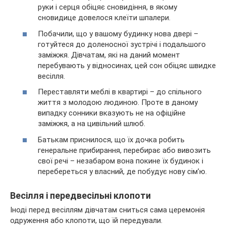
руки і серця обіцяє сновидіння, в якому
сновидице довелося клеїти шпалери.
Побачили, що у вашому будинку нова двері –
готуйтеся до доленосної зустрічі і подальшого
заміжжя. Дівчатам, які на даний момент
перебувають у відносинах, цей сон обіцяє швидке
весілля.
Переставляти меблі в квартирі – до спільного
життя з молодою людиною. Проте в даному
випадку сонники вказують не на офіційне
заміжжя, а на цивільний шлюб.
Батькам приснилося, що їх дочка робить
генеральне прибирання, перебирає або вивозить
свої речі – незабаром вона покине їх будинок і
перебереться у власний, де побудує нову сім’ю.
Весілля і передвесільні клопоти
Іноді перед весіллям дівчатам сниться сама церемонія
одруження або клопоти, що їй передували.