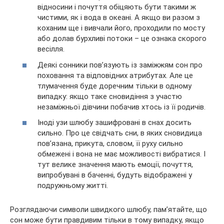
відносини і почуття обіцяють бути такими ж
чистими, як і вода в океані. А якщо ви разом з
коханим ще і вивчали його, проходили по мосту
або долав бурхливі потоки – це ознака скорого
весілля.
Деякі сонники пов’язують із заміжжям сон про
поховання та відповідних атрибутах. Але це
тлумачення буде доречним тільки в одному
випадку: якщо таке сновидіння з участю
незаміжньої дівчини побачив хтось із її родичів.
Іноді узи шлюбу зашифровані в снах досить
сильно. Про це свідчать сни, в яких сновидица
пов’язана, прикута, словом, її руху сильно
обмежені і вона не має можливості вибратися. І
тут велике значення мають емоції, почуття,
випробувані в баченні, будуть відображені у
подружньому житті.
Розглядаючи символи швидкого шлюбу, пам’ятайте, що
сон може бути правдивим тільки в тому випадку, якщо