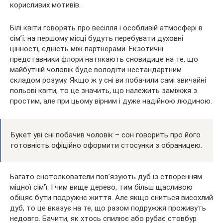
корисливих мотивів.
Білі квіти говорять про весілля і особливій атмосфері в
сім’ї: на першому місці будуть перебувати духовні
цінності, єдність між партнерами. Екзотичні
представники флори натякають сновидице на те, що
майбутній чоловік буде володіти нестандартним
складом розуму. Якщо ж у сні ви побачили самі звичайні
польові квіти, то це значить, що належить заміжжя з
простим, але при цьому вірним і дуже надійною людиною.
Букет уві сні побачив чоловік – сон говорить про його
готовність офіційно оформити стосунки з обраницею.
Багато снотолкователи пов’язують дуб із створенням
міцної сім’ї. І чим вище дерево, тим більш щасливою
обіцяє бути подружнє життя. Але якщо сниться висохлий
дуб, то це вказує на те, що разом подружжя проживуть
недовго. Бачити, як хтось спилює або рубає стовбур