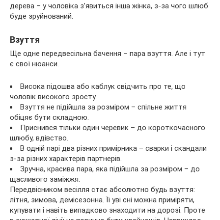
дерева – у чоловіка з’явиться інша жінка, з-за чого шлюб
буде зруйнований.
Взуття
Ще одне передвесільна бачення – пара взуття. Але і тут
є свої нюанси.
Висока підошва або каблук свідчить про те, що
чоловік високого зросту.
Взуття не підійшла за розміром – спільне життя
обіцяє бути складною.
Приснився тільки один черевик – до короткочасного
шлюбу, вдівство.
В одній парі два різних примірника – сварки і скандали
з-за різних характерів партнерів.
Зручна, красива пара, яка підійшла за розміром – до
щасливого заміжжя.
Передвісником весілля стає абсолютно будь взуття:
літня, зимова, демісезонна. Її уві сні можна приміряти,
купувати і навіть випадково знаходити на дорозі. Проте