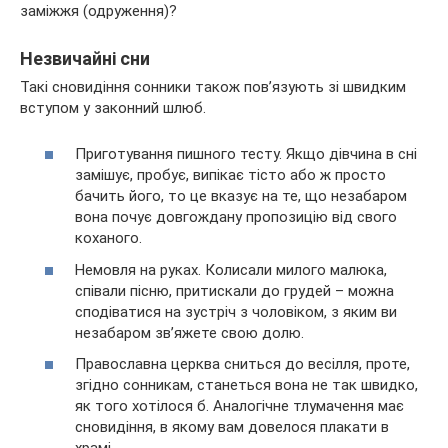
Незвичайні сни
Такі сновидіння сонники також пов’язують зі швидким
вступом у законний шлюб.
Приготування пишного тесту. Якщо дівчина в сні
замішує, пробує, випікає тісто або ж просто
бачить його, то це вказує на те, що незабаром
вона почує довгождану пропозицію від свого
коханого.
Немовля на руках. Колисали милого малюка,
співали пісню, притискали до грудей – можна
сподіватися на зустріч з чоловіком, з яким ви
незабаром зв’яжете свою долю.
Православна церква сниться до весілля, проте,
згідно сонникам, станеться вона не так швидко,
як того хотілося б. Аналогічне тлумачення має
сновидіння, в якому вам довелося плакати в