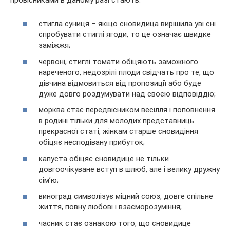
стигла суниця – якщо сновидица вирішила уві сні
спробувати стиглі ягоди, то це означає швидке
заміжжя;
червоні, стиглі томати обіцяють заможного
нареченого, недозрілі плоди свідчать про те, що
дівчина відмовиться від пропозиції або буде
дуже довго роздумувати над своєю відповіддю;
морква стає передвісником весілля і поповнення
в родині тільки для молодих представниць
прекрасної статі, жінкам старше сновидіння
обіцяє несподівану прибуток;
капуста обіцяє сновидице не тільки
довгоочікуване вступ в шлюб, але і велику дружну
сім’ю;
виноград символізує міцний союз, довге спільне
життя, повну любові і взаєморозуміння;
часник стає ознакою того, що сновидице