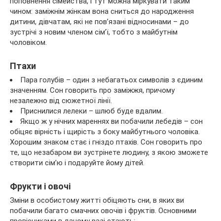
поповнення сімейства, і тут можна міркувати таким
чином: заміжнім жінкам вона сниться до народження
дитини, дівчатам, які не пов’язані відносинами – до
зустрічі з новим членом сім’ї, тобто з майбутнім
чоловіком.
Птахи
Пара голубів – один з небагатьох символів з єдиним
значенням. Сон говорить про заміжжя, причому
незалежно від сюжетної лінії.
Приснилися лелеки – шлюб буде вдалим.
Якщо ж у нічних мареннях ви побачили лебедів – сон
обіцяє вірність і щирість з боку майбутнього чоловіка.
Хорошим знаком стає і гніздо птахів. Сон говорить про
те, що незабаром ви зустрінете людину, з якою зможете
створити сім’ю і подаруйте йому дітей.
Фрукти і овочі
Зміни в особистому житті обіцяють сни, в яких ви
побачили багато смачних овочів і фруктів. Основними
провісниками в даному разі стають: