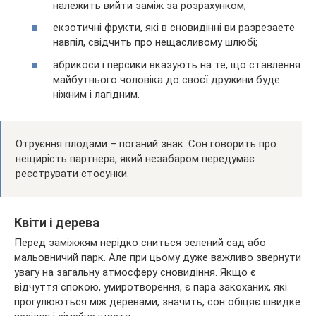
належить вийти заміж за розрахунком;
екзотичні фрукти, які в сновидінні ви разрезаете
навпіл, свідчить про нещасливому шлюбі;
абрикоси і персики вказують на те, що ставлення
майбутнього чоловіка до своєї дружини буде
ніжним і лагідним.
Отруєння плодами – поганий знак. Сон говорить про
нещирість партнера, який незабаром передумає
реєструвати стосунки.
Квіти і дерева
Перед заміжжям нерідко сниться зелений сад або
мальовничий парк. Але при цьому дуже важливо звернути
увагу на загальну атмосферу сновидіння. Якщо є
відчуття спокою, умиротворення, є пара закоханих, які
прогулюються між деревами, значить, сон обіцяє швидке