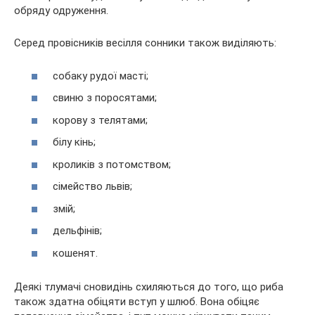
обряду одруження.
Серед провісників весілля сонники також виділяють:
собаку рудої масті;
свиню з поросятами;
корову з телятами;
білу кінь;
кроликів з потомством;
сімейство львів;
змій;
дельфінів;
кошенят.
Деякі тлумачі сновидінь схиляються до того, що риба
також здатна обіцяти вступ у шлюб. Вона обіцяє