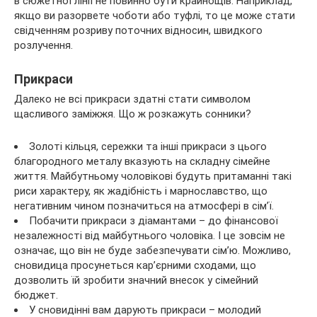
в сюжетної лінії не повинно бути крайнощів. Наприклад,
якщо ви разорвете чоботи або туфлі, то це може стати
свідченням розриву поточних відносин, швидкого
розлучення.
Прикраси
Далеко не всі прикраси здатні стати символом
щасливого заміжжя. Що ж розкажуть сонники?
Золоті кільця, сережки та інші прикраси з цього
благородного металу вказують на складну сімейне
життя. Майбутньому чоловікові будуть притаманні такі
риси характеру, як жадібність і марнославство, що
негативним чином позначиться на атмосфері в сім’ї.
Побачити прикраси з діамантами – до фінансової
незалежності від майбутнього чоловіка. І це зовсім не
означає, що він не буде забезпечувати сім’ю. Можливо,
сновидица просунеться кар’єрними сходами, що
дозволить їй зробити значний внесок у сімейний
бюджет.
У сновидінні вам дарують прикраси – молодий