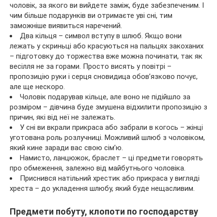
чоловік, за якого ви вийдете заміж, буде забезпеченим. І
чим більше подарунків ви отримаєте уві сні, тим
заможніше виявиться наречений.
Два кільця – символ вступу в шлюб. Якщо вони
лежать у скриньці або красуються на пальцях закоханих
– підготовку до торжества вже можна починати, так як
весілля не за горами. Просто висять у повітрі –
пропозицію руки і серця сновидица обов’язково почує,
але ще нескоро.
Чоловік подарував кільце, але воно не підійшло за
розміром – дівчина буде змушена відхилити пропозицію з
причин, які від неї не залежать.
У сні ви вкрали прикраса або забрали в когось – жінці
уготована роль розлучниці. Можливий шлюб з чоловіком,
який кине заради вас свою сім’ю.
Намисто, ланцюжок, браслет – ці предмети говорять
про обмеження, залежно від майбутнього чоловіка.
Приснився натільний хрестик або прикраса у вигляді
хреста – до укладення шлюбу, який буде нещасливим.
Предмети побуту, клопоти по господарству