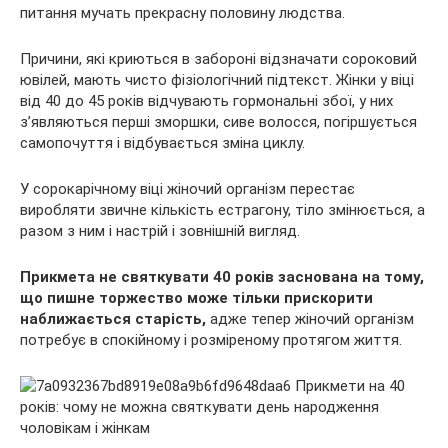
питання мучать прекрасну половину людства.
Причини, які криються в забороні відзначати сороковий
ювілей, мають чисто фізіологічний підтекст. Жінки у віці
від 40 до 45 років відчувають гормональні збої, у них
з’являються перші зморшки, сиве волосся, погіршується
самопочуття і відбувається зміна циклу.
У сорокарічному віці жіночий організм перестає
виробляти звичне кількість естрагону, тіло змінюється, а
разом з ним і настрій і зовнішній вигляд.
Прикмета не святкувати 40 років заснована на тому,
що пишне торжество може тільки прискорити
наближається старість,
адже тепер жіночий організм
потребує в спокійному і розміреному протягом життя.