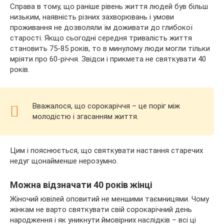
Справа в тому, що раніше рівень життя людей був більш
низьким, наявність різних захворювань і умови
проживання не дозволяли їм доживати до глибокої
старості. Якщо сьогодні середня тривалість життя
становить 75-85 років, то в минулому люди могли тільки
мріяти про 60-річчя. Звідси і прикмета не святкувати 40
років.
Вважалося, що сорокаріччя – це поріг між
молодістю і згасанням життя.
Цим і пояснюється, що святкувати настання старечих
недуг щонайменше нерозумно.
Можна відзначати 40 років жінці
Жіночий ювілей оповитий не меншими таємницями. Чому
жінкам не варто святкувати свій сорокарічний день
народження і як уникнути ймовірних наслідків – всі ці