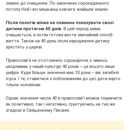
землю до очищення. По закінченні сорокаденного
потопу Ной і всі мешканці ковчега знайшли землю.
Після пологів жінка не повинна показувати своєї
дитини протягом 40 днів.
В цей період мама
очищається, а потім готова вести звичайний спосіб
життя. Також на 40 день після народження дитину
хрестять у церкві.
Православ’я не ототожнює сорокаріччя з чимось
шкідливим, у нашій культурі 40 років – це всього лише
цифра. Куди більше значення має 33 роки – вік загибелі
Ісуса. І те, ставитися з побоюванням до цієї дати варто
тільки чоловікам.
Однак значення числа 40 в православ’ї можна тлумачити
як позитивно, так і негативно, грунтуючись на тих же
згадках в Священному Писанні.