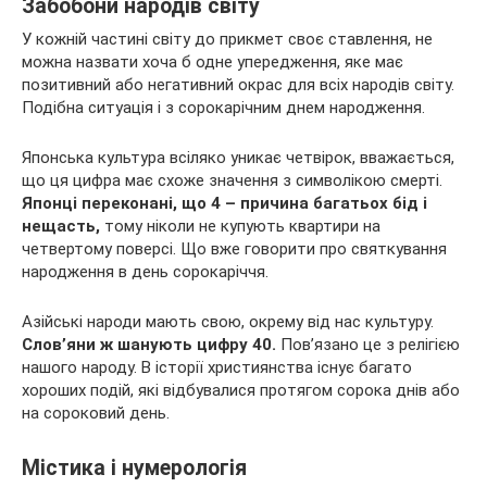
Забобони народів світу
У кожній частині світу до прикмет своє ставлення, не
можна назвати хоча б одне упередження, яке має
позитивний або негативний окрас для всіх народів світу.
Подібна ситуація і з сорокарічним днем народження.
Японська культура всіляко уникає четвірок, вважається,
що ця цифра має схоже значення з символікою смерті.
Японці переконані, що 4 – причина багатьох бід і
нещасть,
тому ніколи не купують квартири на
четвертому поверсі. Що вже говорити про святкування
народження в день сорокаріччя.
Азійські народи мають свою, окрему від нас культуру.
Слов’яни ж шанують цифру 40.
Пов’язано це з релігією
нашого народу. В історії християнства існує багато
хороших подій, які відбувалися протягом сорока днів або
на сороковий день.
Містика і нумерологія