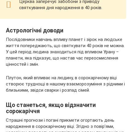
Церква заперечує забобони з приводу
святкування дня народження в 40 років.
Астрологічні доводи
Послідовники навчань впливу планет і зірок на людське
життя попереджають, що святкувати 40 років не можна.
У цей період людина знаходиться під впливом Урану –
планети, яка підказує, що настав час переосмислення
цінностей і змін.
Плутон, який впливає на людину, в сорокарічному віці
створює труднощі в нашому взаєморозуміння з рідними і
близькими, звідси сварки і розпад сімей.
Що станеться, якщо відзначити
сорокаріччя
Страшні прогнози і погані прикмети огортають день
народження в сорокарічному віці. Згідно з повір’ями,