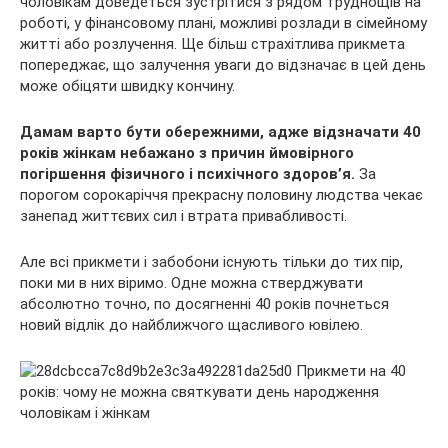
чоловікам доведеться зустрітися з рядом труднощів на
роботі, у фінансовому плані, можливі розлади в сімейному
житті або розлучення. Ще більш страхітлива прикмета
попереджає, що залучення уваги до відзначає в цей день
може обіцяти швидку кончину.
Дамам варто бути обережними, адже відзначати 40
років жінкам небажано з причин ймовірного
погіршення фізичного і психічного здоров’я.
За
порогом сорокаріччя прекрасну половину людства чекає
занепад життєвих сил і втрата привабливості.
Але всі прикмети і забобони існують тільки до тих пір,
поки ми в них віримо. Одне можна стверджувати
абсолютно точно, по досягненні 40 років почнеться
новий відлік до найближчого щасливого ювілею.