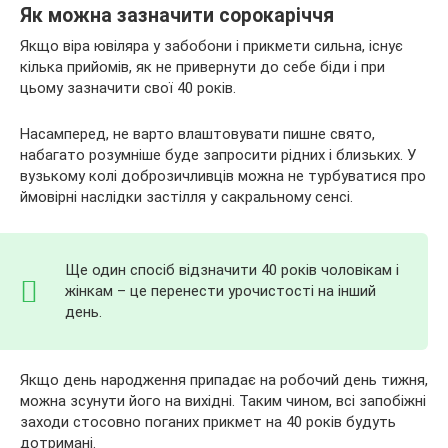
Як можна зазначити сорокаріччя
Якщо віра ювіляра у забобони і прикмети сильна, існує
кілька прийомів, як не привернути до себе біди і при
цьому зазначити свої 40 років.
Насамперед, не варто влаштовувати пишне свято,
набагато розумніше буде запросити рідних і близьких. У
вузькому колі доброзичливців можна не турбуватися про
ймовірні наслідки застілля у сакральному сенсі.
Ще один спосіб відзначити 40 років чоловікам і
жінкам – це перенести урочистості на інший
день.
Якщо день народження припадає на робочий день тижня,
можна зсунути його на вихідні. Таким чином, всі запобіжні
заходи стосовно поганих прикмет на 40 років будуть
дотримані.