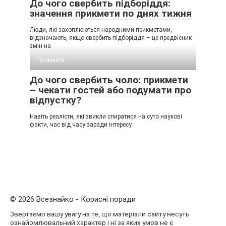
До чого свербить підборіддя:
значення прикмети по днях тижня
Люди, які захоплюються народними прикметами,
відзначають, якщо свербить підборіддя – це предвісник
змін на
Прикмети
До чого свербить чоло: прикмети
– чекати гостей або подумати про
відпустку?
Навіть реалісти, які звикли спиратися на суто наукові
факти, час від часу заради інтересу
© 2026 Всезнайко - Корисні поради
Звертаємо вашу увагу на те, що матеріали сайту несуть
ознайомлювальний характер і ні за яких умов не є