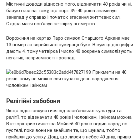
Містичні доводи відносно того, відзначати 40 років чи ні,
базуються на тому, що поріг 39-40 років знаменує
занепад у справах і початок згасання життєвих сил.
Східна магія пов’язує четвірку зі смертю.
Ворожіння на картах Таро символ Старшого Аркана має
13 номер за єврейської нумерації букв. В сумі ці дві цифри
дають 4, тому четвірка і число 40 зокрема символізують
негатив, неприємності і розпад.
Релігійні забобони
Якщо відштовхуватися від слов’янської культури та
релігії, то відзначати 40 років і чоловікам, і жінкам можна.
В історії християнства Мойсей 40 років водив народ по
пустелі, поки вони не знайшли те, що шукали, тобто
прийшли до успіху. Дощ, що лився з небес 40 днів, привів