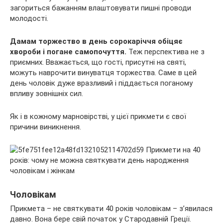
загориться бажанням влаштовувати пишні проводи
молодості.
Дамам торжество в день сорокаріччя обіцяє
хвороби і погане самопочуття.
Теж перспектива не з
приємних. Вважається, що гості, присутні на святі,
можуть наврочити винуватця торжества. Саме в цей
день чоловік дуже вразливий і піддається поганому
впливу зовнішніх сил.
Як і в кожному марновірстві, у цієї прикмети є свої
причини виникнення.
Чоловікам
Прикмета – не святкувати 40 років чоловікам – з’явилася
давно. Вона бере свій початок у Стародавній Греції.