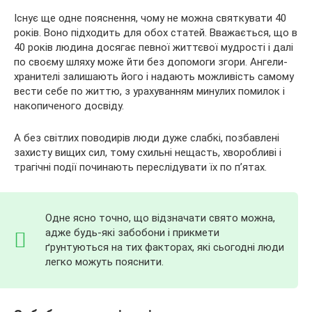
Існує ще одне пояснення, чому не можна святкувати 40
років. Воно підходить для обох статей. Вважається, що в
40 років людина досягає певної життєвої мудрості і далі
по своєму шляху може йти без допомоги згори. Ангели-
хранителі залишають його і надають можливість самому
вести себе по життю, з урахуванням минулих помилок і
накопиченого досвіду.
А без світлих поводирів люди дуже слабкі, позбавлені
захисту вищих сил, тому схильні нещасть, хворобливі і
трагічні події починають переслідувати їх по п’ятах.
Одне ясно точно, що відзначати свято можна,
адже будь-які забобони і прикмети
ґрунтуються на тих факторах, які сьогодні люди
легко можуть пояснити.