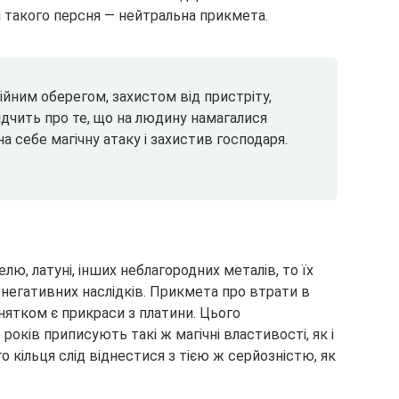
я такого персня — нейтральна прикмета.
йним оберегом, захистом від пристріту,
ідчить про те, що на людину намагалися
а себе магічну атаку і захистив господаря.
лю, латуні, інших неблагородних металів, то їх
негативних наслідків. Прикмета про втрати в
ятком є прикраси з платини. Цього
оків приписують такі ж магічні властивості, як і
 кільця слід віднестися з тією ж серйозністю, як