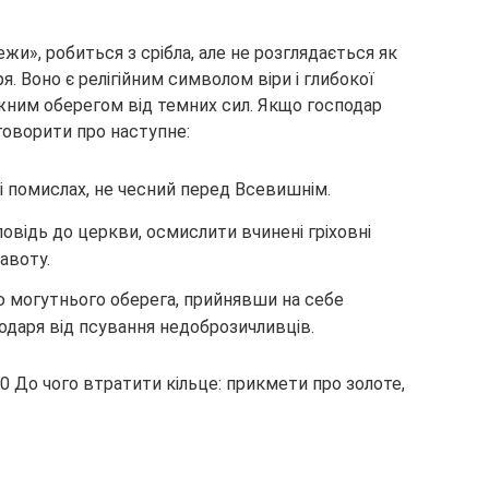
ежи», робиться з срібла, але не розглядається як
. Воно є релігійним символом віри і глибокої
жним оберегом від темних сил. Якщо господар
говорити про наступне:
 і помислах, не чесний перед Всевишнім.
повідь до церкви, осмислити вчинені гріховні
авоту.
 могутнього оберега, прийнявши на себе
подаря від псування недоброзичливців.