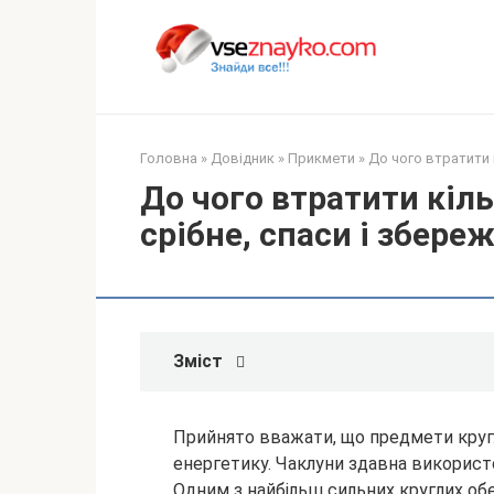
Перейти
до
вмісту
Головна
»
Довідник
»
Прикмети
»
До чого втратити 
До чого втратити кіль
срібне, спаси і збере
Зміст
Прийнято вважати, що предмети круг
енергетику. Чаклуни здавна використо
Одним з найбільш сильних круглих обе