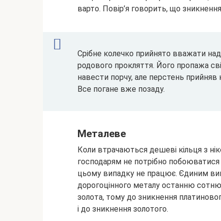
варто. Повір’я говорить, що зникненн
Срібне колечко прийнято вважати наді
родового прокляття. Його пропажа св
навести порчу, але перстень прийняв н
Все погане вже позаду.
Металеве
Коли втрачаються дешеві кільця з ніке
господарям не потрібно побоюватися 
цьому випадку не працює. Єдиним вин
дорогоцінного металу останню сотню р
золота, тому до зникнення платинового
і до зникнення золотого.