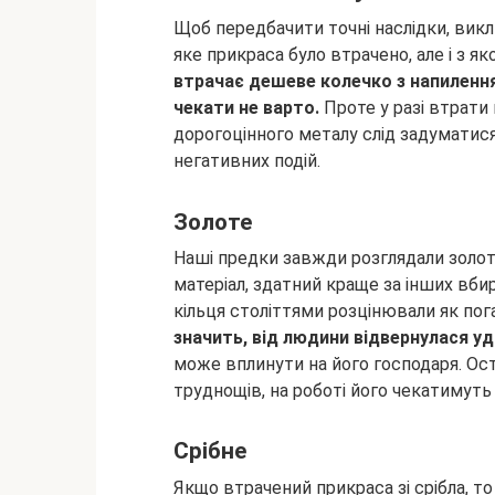
Щоб передбачити точні наслідки, викл
яке прикраса було втрачено, але і з я
втрачає дешеве колечко з напиленням
чекати не варто.
Проте у разі втрат
дорогоцінного металу слід задуматися
негативних подій.
Золоте
Наші предки завжди розглядали золото
матеріал, здатний краще за інших вби
кільця століттями розцінювали як пог
значить, від людини відвернулася у
може вплинути на його господаря. Ос
труднощів, на роботі його чекатимуть
Срібне
Якщо втрачений прикраса зі срібла, то