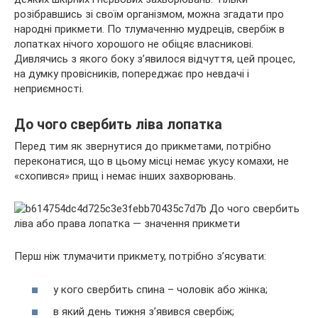
розібравшись зі своїм організмом, можна згадати про
народні прикмети. По тлумаченню мудреців, свербіж в
лопатках нічого хорошого не обіцяє власникові.
Дивлячись з якого
боку з’явилося відчуття, цей процес,
на думку провісників, попереджає про невдачі і
неприємності.
До чого свербить ліва лопатка
Перед тим як звернутися до прикметами, потрібно
переконатися, що в цьому місці немає укусу комахи, не
«схопився» прищ і немає інших захворювань.
Перш ніж тлумачити прикмету, потрібно з’ясувати:
у кого свербить спина – чоловік або жінка;
в який день тижня з’явився свербіж;