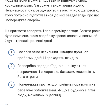
людьми, вони можуть підставити підніжку у своїх
корисливих цілях. Загрожує також зрада рідних.
Неприємності супроводжуються з наступною депресією,
тому потрібно підготуватися до них заздалегідь, про що
і попереджає свербіж.
Ця прикмета говорить і про переміну погоди. Багато разів
було помічено, після свербежу правої лопатки, зазвичай
йдуть тривалі проливні дощі.
Свербіж зліва несильний і швидко пройшов –
проблеми дрібні і проходять швидко.
Засвербіло перед поїздкою – очікуються
неприємності з дорогою, багажем, можливість
його втрати.
Попереджає про те, що прийшла пора взяти на
себе чужі зобов’язання. Якщо в будинку є літні
люди, можливий їх догляд.