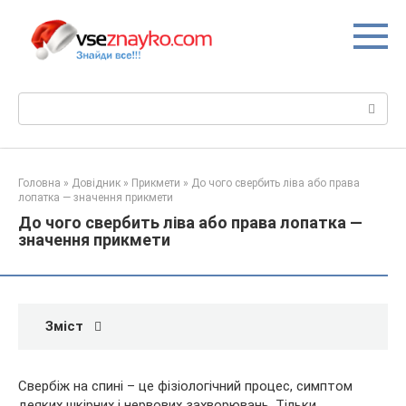
Перейти
до
вмісту
Пошук:
Головна
»
Довідник
»
Прикмети
»
До чого свербить ліва або права
лопатка — значення прикмети
До чого свербить ліва або права лопатка —
значення прикмети
Зміст
Свербіж на спині – це фізіологічний процес, симптом
деяких шкірних і нервових захворювань. Тільки