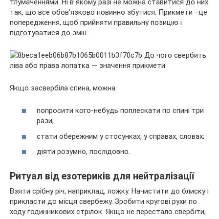
тлумаченнями. Ні в якому разі не можна ставитися до них
так, що все обов’язково повинно збутися. Прикмети –це
попередження, щоб прийняти правильну позицію і
підготуватися до змін.
Якщо засвербіла спина, можна:
попросити кого-небудь поплескати по спині три
рази;
стати обережним у стосунках, у справах, словах;
діяти розумно, послідовно.
Ритуал від езотериків для нейтралізації
Взяти срібну річ, наприклад, ложку. Начистити до блиску і
прикласти до місця свербежу. Зробити кругові рухи по
ходу годинникових стрілок. Якщо не перестало свербіти,