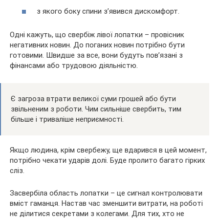
з якого боку спини з’явився дискомфорт.
Одні кажуть, що свербіж лівої лопатки – провісник
негативних новин. До поганих новин потрібно бути
готовими. Швидше за все, вони будуть пов’язані з
фінансами або трудовою діяльністю.
Є загроза втрати великої суми грошей або бути
звільненим з роботи. Чим сильніше свербить, тим
більше і триваліше неприємності.
Якщо людина, крім свербежу, ще вдарився в цей момент,
потрібно чекати ударів долі. Буде пролито багато гірких
сліз.
Засвербіла область лопатки – це сигнал контролювати
вміст гаманця. Настав час зменшити витрати, на роботі
не ділитися секретами з колегами. Для тих, хто не