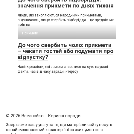
значення прикмети по днях тижня
Люди, які захоплюються народними прикметами,
відзначають, якщо свербить підборіддя – це предвісник
змін на
Прикмети
До чого свербить чоло: прикмети
– чекати гостей або подумати про
відпустку?
Навіть реалісти, які звикли спиратися на суто наукові
факти, час від часу заради інтересу
© 2026 Всезнайко - Корисні поради
Звертаємо вашу увагу на те, що матеріали сайту несуть
ознайомлювальний характер і ні за яких умов не є