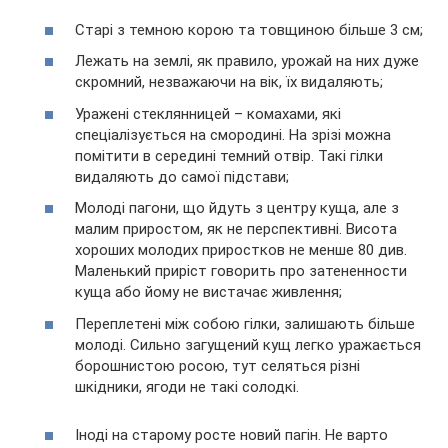
Старі з темною корою та товщиною більше 3 см;
Лежать на землі, як правило, урожай на них дуже
скромний, незважаючи на вік, їх видаляють;
Уражені стеклянницей – комахами, які
спеціалізується на смородині. На зрізі можна
помітити в середині темний отвір. Такі гілки
видаляють до самої підстави;
Молоді пагони, що йдуть з центру куща, але з
малим приростом, як не перспективні. Висота
хороших молодих приростков не менше 80 див.
Маленький приріст говорить про затененности
куща або йому не вистачає живлення;
Переплетені між собою гілки, залишають більше
молоді. Сильно загущений кущ легко уражається
борошнистою росою, тут селяться різні
шкідники, ягоди не такі солодкі.
Іноді на старому росте новий пагін. Не варто