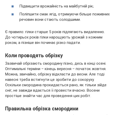
Підвищити врожайність на майбутній рік;
Поліпшити смак ягід, отримуючи більше поживних
речовин вони стають солодшими.
Є правило: гілки старше 5 років підлягають видаленню.
До чотирьох років гілки нарощують урожай з кожним
роком, а пізніше він починає різко падати.
Коли проводять обрізку
Зазвичай обрізають смородину пізно, десь в кінці осені.
Оптимальні терміни – кінець вересня – початок жовтня.
Можна, звичайно, обрізку відкласти до весни. Але тоді
навесні треба встигнути це зробити до сокоруху.
Оскільки смородина прокидається рано, як тільки зійде
сніг, не завжди вдається її провести вчасно. Восени
простіше знайти час для проведення цих робіт.
Правильна обрізка смородини