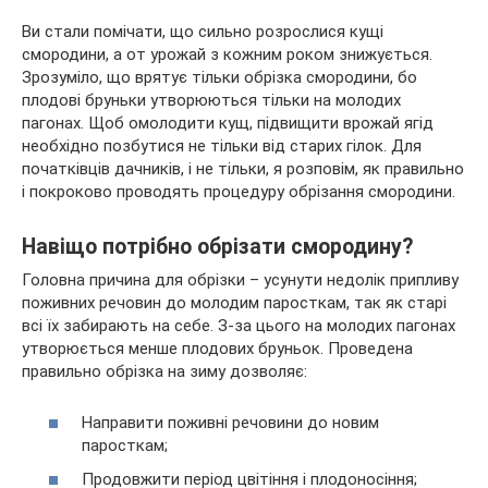
Ви стали помічати, що сильно розрослися кущі
смородини, а от урожай з кожним роком знижується.
Зрозуміло, що врятує тільки обрізка смородини, бо
плодові бруньки утворюються тільки на молодих
пагонах. Щоб омолодити кущ, підвищити врожай ягід
необхідно позбутися не тільки
від старих гілок. Для
початківців дачників, і не тільки, я розповім, як правильно
і покроково проводять процедуру обрізання смородини.
Навіщо потрібно обрізати смородину?
Головна причина для обрізки – усунути недолік припливу
поживних речовин до молодим паросткам, так як старі
всі їх забирають на себе. З-за цього на молодих пагонах
утворюється менше плодових бруньок. Проведена
правильно обрізка на зиму дозволяє:
Направити поживні речовини до новим
паросткам;
Продовжити період цвітіння і плодоносіння;