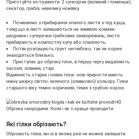
Приготуйте інструменти: 2 сучкорізи (великий і поменше),
секатор, граблі, невелику ножівку.
Починаємо з прибирання опалого листя з-під куща,
тому що в листі залишаються на зимівлю комахи-
шкідники і суперечки грибкових захворювань, листя
прибирають в компостну купу або спалюють;
Потім розпушують грунт неглибоко, так як корені
знаходяться близько;
Приступає до обрізку гілок, в першу чергу видаляють
засохлі, зламані, старі.
Відмінність старих і нових гілок: нові прирости мають
ніжну шкірку світло-зеленого (оливкової) кольору. Гілки
старшого віку темно-коричневі, темні з грубою корою.
Які гілки обрізають?
Обрізають гілки, які ні в якому разі не можна залишати.