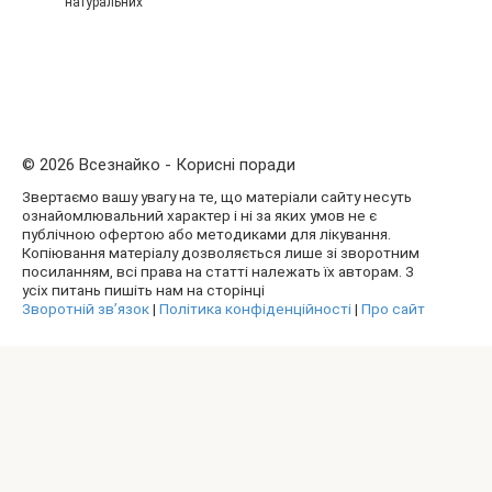
натуральних
© 2026 Всезнайко - Корисні поради
Звертаємо вашу увагу на те, що матеріали сайту несуть
ознайомлювальний характер і ні за яких умов не є
публічною офертою або методиками для лікування.
Копіювання матеріалу дозволяється лише зі зворотним
посиланням, всі права на статті належать їх авторам. З
усіх питань пишіть нам на сторінці
Зворотній зв’язок
|
Політика конфіденційності
|
Про сайт