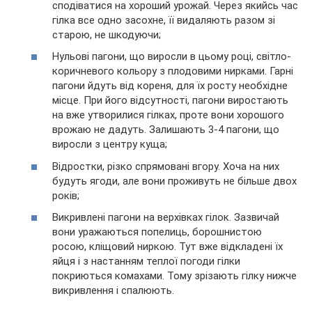
сподіватися на хороший урожай. Через якийсь час
гілка все одно засохне, її видаляють разом зі
старою, не шкодуючи;
Нульові пагони, що виросли в цьому році, світло-
коричневого кольору з плодовими нирками. Гарні
пагони йдуть від кореня, для їх росту необхідне
місце. При його відсутності, пагони виростають
на вже утворилися гілках, проте вони хорошого
врожаю не дадуть. Залишають 3-4 пагони, що
виросли з центру куща;
Відростки, різко спрямовані вгору. Хоча на них
будуть ягоди, але вони проживуть не більше двох
років;
Викривлені пагони на верхівках гілок. Зазвичай
вони уражаються попелиць, борошнистою
росою, кліщовий ниркою. Тут вже відкладені їх
яйця і з настанням теплої погоди гілки
покриються комахами. Тому зрізають гілку нижче
викривлення і спалюють.