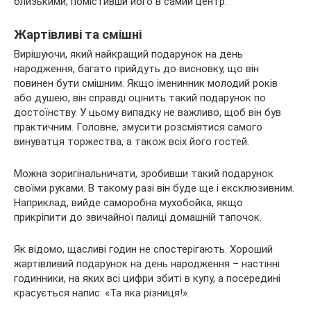
близькими, помістивши його в самий центр.
Жартівливі та смішні
Вирішуючи, який найкращий подарунок на день
народження, багато прийдуть до висновку, що він
повинен бути смішним. Якщо іменинник молодий років
або душею, він справді оцінить такий подарунок по
достоїнству. У цьому випадку не важливо, щоб він був
практичним. Головне, змусити розсміятися самого
винуватця торжества, а також всіх його гостей.
Можна зоригінальничати, зробивши такий подарунок
своїми руками. В такому разі він буде ще і ексклюзивним.
Наприклад, вийде саморобна мухобойка, якщо
прикріпити до звичайної палиці домашній тапочок.
Як відомо, щасливі годин не спостерігають. Хороший
жартівливий подарунок на день народження – настінні
годинники, на яких всі цифри збиті в купу, а посередині
красується напис: «Та яка різниця!».