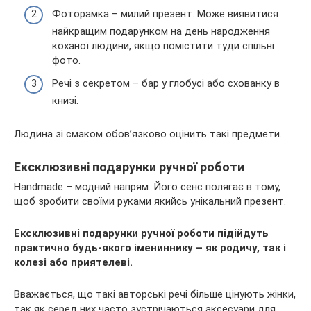
Фоторамка – милий презент. Може виявитися
найкращим подарунком на день народження
коханої людини, якщо помістити туди спільні
фото.
Речі з секретом – бар у глобусі або схованку в
книзі.
Людина зі смаком обов’язково оцінить такі предмети.
Ексклюзивні подарунки ручної роботи
Handmade – модний напрям. Його сенс полягає в тому,
щоб зробити своїми руками якийсь унікальний презент.
Ексклюзивні подарунки ручної роботи підійдуть
практично будь-якого імениннику – як родичу, так і
колезі або приятелеві.
Вважається, що такі авторські речі більше цінують жінки,
так як серед них часто зустрічаються аксесуари для