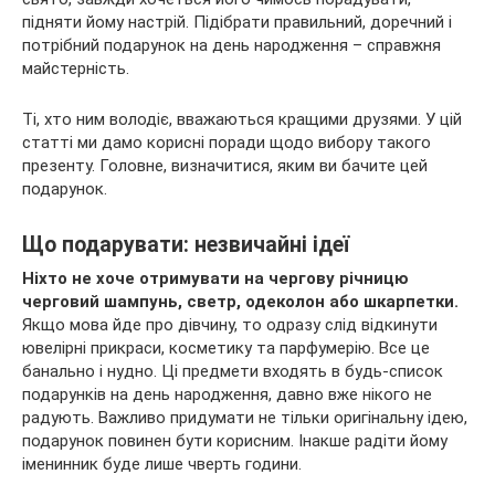
підняти йому настрій. Підібрати правильний, доречний і
потрібний подарунок на день народження – справжня
майстерність.
Ті, хто ним володіє, вважаються кращими друзями. У цій
статті ми дамо корисні поради щодо вибору такого
презенту. Головне, визначитися, яким ви бачите цей
подарунок.
Що подарувати: незвичайні ідеї
Ніхто не хоче отримувати на чергову річницю
черговий шампунь, светр, одеколон або шкарпетки.
Якщо мова йде про дівчину, то одразу слід відкинути
ювелірні прикраси, косметику та парфумерію. Все це
банально і нудно. Ці предмети входять в будь-список
подарунків на день народження, давно вже нікого не
радують. Важливо придумати не тільки оригінальну ідею,
подарунок повинен бути корисним. Інакше радіти йому
іменинник буде лише чверть години.