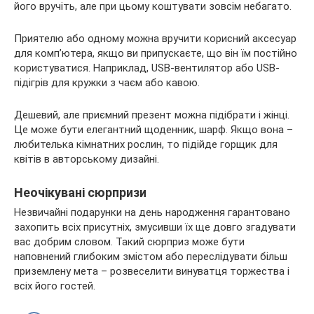
його вручіть, але при цьому коштувати зовсім небагато.
Приятелю або одному можна вручити корисний аксесуар
для комп’ютера, якщо ви припускаєте, що він їм постійно
користуватися. Наприклад, USB-вентилятор або USB-
підігрів для кружки з чаєм або кавою.
Дешевий, але приємний презент можна підібрати і жінці.
Це може бути елегантний щоденник, шарф. Якщо вона –
любителька кімнатних рослин, то підійде горщик для
квітів в авторському дизайні.
Неочікувані сюрпризи
Незвичайні подарунки на день народження гарантовано
захопить всіх присутніх, змусивши їх ще довго згадувати
вас добрим словом. Такий сюрприз може бути
наповнений глибоким змістом або переслідувати більш
приземлену мета – розвеселити винуватця торжества і
всіх його гостей.