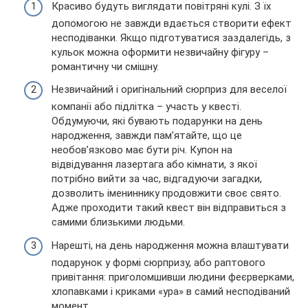
Красиво будуть виглядати повітряні кулі. З їх
допомогою не завжди вдається створити ефект
несподіванки. Якщо підготуватися заздалегідь, з
кульок можна оформити незвичайну фігуру –
романтичну чи смішну.
Незвичайний і оригінальний сюрприз для веселої
компанії або підлітка – участь у квесті.
Обдумуючи, які бувають подарунки на день
народження, завжди пам’ятайте, що це
необов’язково має бути річ. Купон на
відвідування лазертага або кімнати, з якої
потрібно вийти за час, відгадуючи загадки,
дозволить імениннику продовжити своє свято.
Адже проходити такий квест він відправиться з
самими близькими людьми.
Нарешті, на день народження можна влаштувати
подарунок у формі сюрпризу, або раптового
привітання: приголомшивши людини феєрверками,
хлопавками і криками «ура» в самий несподіваний
момент.