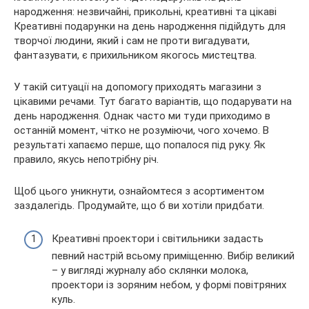
Креативні подарунки на день народження підійдуть для
творчої людини, який і сам не проти вигадувати,
фантазувати, є прихильником якогось мистецтва.
У такій ситуації на допомогу приходять магазини з
цікавими речами. Тут багато варіантів, що подарувати на
день народження. Однак часто ми туди приходимо в
останній момент, чітко не розуміючи, чого хочемо. В
результаті хапаємо перше, що попалося під руку. Як
правило, якусь непотрібну річ.
Щоб цього уникнути, ознайомтеся з асортиментом
заздалегідь. Продумайте, що б ви хотіли придбати.
Креативні проектори і світильники задасть
певний настрій всьому приміщенню. Вибір великий
– у вигляді журналу або склянки молока,
проектори із зоряним небом, у формі повітряних
куль.