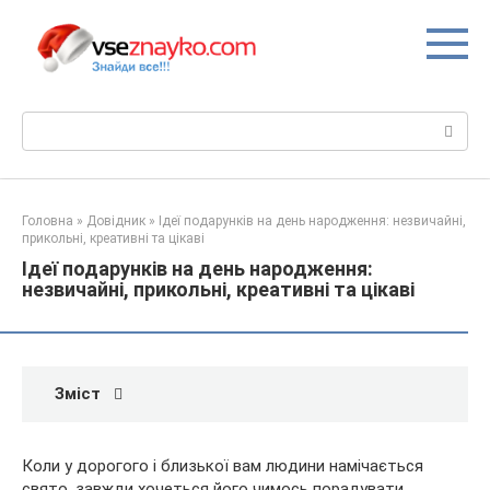
Перейти
до
вмісту
Пошук:
Головна
»
Довідник
»
Ідеї подарунків на день народження: незвичайні,
прикольні, креативні та цікаві
Ідеї подарунків на день народження:
незвичайні, прикольні, креативні та цікаві
Зміст
Коли у дорогого і близької вам людини намічається
свято, завжди хочеться його чимось порадувати,