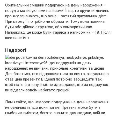
Оригінальний смішний подарунок на день народження –
посуд з мотивуючими написами. Її варто вручити дівчині,
про яку всі знають, що вона – затятий прихильник дієт.
При цьому її потрібно не образити. Тому вона повинна
бути або дійсно стрункою, або самокритичною.
Наприклад, це може бути тарілка з написом «7 – 18. Після
шести не їм!».
Недорогі
Для багатьох, хто відправляється на свято, актуальною
стає ціна презенту. В ідеалі потрібно заощадити так,
щоб ніхто з оточуючих не здогадався, що за подарунок
ви віддали зовсім небагато грошей.
Пам’ятайте, що недорогі подарунки на день народження
не означають, що вони погані. Презент може бути з
глибоким змістом, багато значити для людини, якій ви