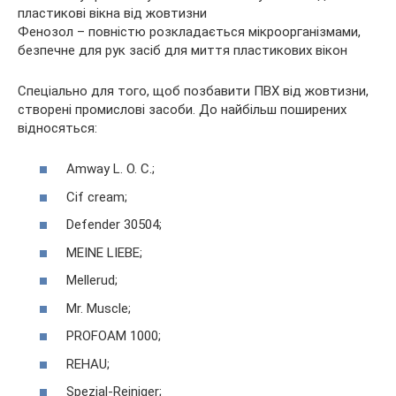
Фенозол – повністю розкладається мікроорганізмами,
безпечне для рук засіб для миття пластикових вікон
Спеціально для того, щоб позбавити ПВХ від жовтизни,
створені промислові засоби. До найбільш поширених
відносяться:
Amway L. O. C.;
Cif cream;
Defender 30504;
MEINE LIEBE;
Mellerud;
Mr. Muscle;
PROFOAM 1000;
REHAU;
Spezial-Reiniger;