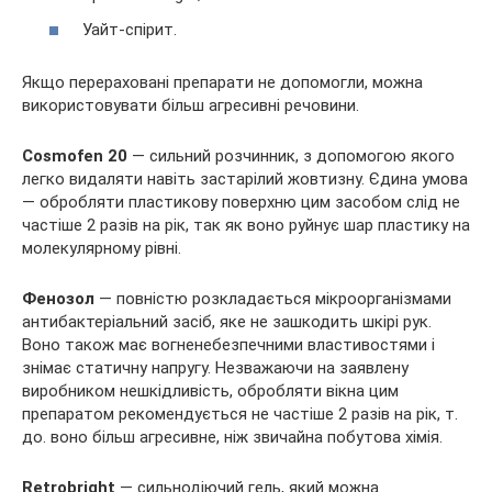
Уайт-спірит.
Якщо перераховані препарати не допомогли, можна
використовувати більш агресивні речовини.
Cosmofen 20
— сильний розчинник, з допомогою якого
легко видаляти навіть застарілий жовтизну. Єдина умова
— обробляти пластикову поверхню цим засобом слід не
частіше 2 разів на рік, так як воно руйнує шар пластику на
молекулярному рівні.
Фенозол
— повністю розкладається мікроорганізмами
антибактеріальний засіб, яке не зашкодить шкірі рук.
Воно також має вогненебезпечними властивостями і
знімає статичну напругу. Незважаючи на заявлену
виробником нешкідливість, обробляти вікна цим
препаратом рекомендується не частіше 2 разів на рік, т.
до. воно більш агресивне, ніж звичайна побутова хімія.
Retrobright
— сильнодіючий гель, який можна