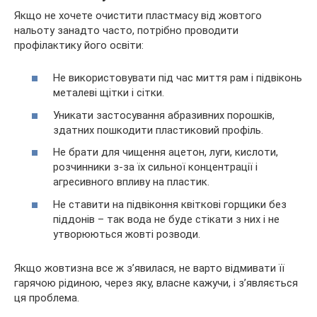
Якщо не хочете очистити пластмасу від жовтого
нальоту занадто часто, потрібно проводити
профілактику його освіти:
Не використовувати під час миття рам і підвіконь
металеві щітки і сітки.
Уникати застосування абразивних порошків,
здатних пошкодити пластиковий профіль.
Не брати для чищення ацетон, луги, кислоти,
розчинники з-за їх сильної концентрації і
агресивного впливу на пластик.
Не ставити на підвіконня квіткові горщики без
піддонів – так вода не буде стікати з них і не
утворюються жовті розводи.
Якщо жовтизна все ж з’явилася, не варто відмивати її
гарячою рідиною, через яку, власне кажучи, і з’являється
ця проблема.