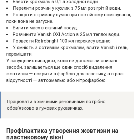
Ввести крохмаль в 0,1 л холодної води.
Перелити розчин у кухлик з 75 мл розігрітій води.
Розігріти отриману суміш при постійному помішуванні,
поки вона не загусне.
Вилити масу в скляний посуд.
Розчинити Vanish OXI Action в 25 мл теплої води.
Розвести Retrobright 100 мл перекису водню.
У ємність з остившім крохмалем, влити Vanish і гель,
перемішати.
У запущених випадках, коли не допомогли описані
засоби, залишається ще один спосіб видалення
жовтизни — покрити її фарбою для пластику, а в разі
відсутності — автоэмалью або нітрофарбою.
Працювати з хімічними речовинами потрібно
обов’язково в гумових рукавичках.
Профілактика утворення жовтизни на
пластиковому вікні