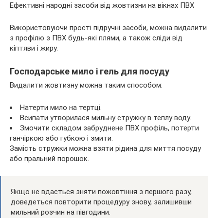
Ефективні народні засоби від жовтизни на вікнах ПВХ
Використовуючи прості підручні засоби, можна видалити
з профілю з ПВХ будь-які плями, а також сліди від
кіптяви і жиру.
Господарське мило і гель для посуду
Видалити жовтизну можна таким способом:
Натерти мило на тертці.
Всипати утворилася мильну стружку в теплу воду.
Змочити складом забруднене ПВХ профіль, потерти
ганчіркою або губкою і змити.
Замість стружки можна взяти рідина для миття посуду
або пральний порошок.
Якщо не вдасться зняти пожовтіння з першого разу,
доведеться повторити процедуру знову, залишивши
мильний розчин на півгодини.