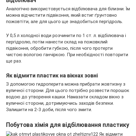
Відбілювач
Аналогічно використовується відбілювача для білизни. Їм
можна відчистити підвіконня, який встиг ґрунтовно
пожовтіти, але для цього ще знадобиться пергідроль.
У 0,5 л холодної води розчинити по 1 ст. л. відбілювача і
пергідролю, потім нанести склад на пожовклий
підвіконня, обробити губкою, після чого протерти
чистою вологою ганчіркою. При необхідності повторити
ще раз.
Як відмити пластик на вікнах зовні
З допомогою гидроперита можна прибрати жовтизну з
вуличної сторони. Для цього потрібно розвести порошок
водою до утворення кашки. Намазати складом вікно з
вуличної сторони, дотримуючись заходів безпеки.
Залишити на 2-3 доби, після чого змити.
Побутова хімія для відбілювання пластику