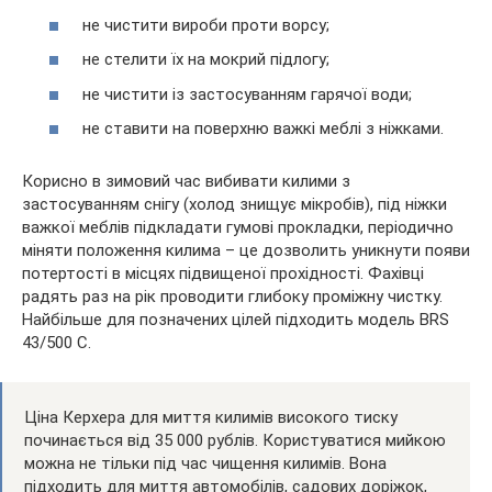
не чистити вироби проти ворсу;
не стелити їх на мокрий підлогу;
не чистити із застосуванням гарячої води;
не ставити на поверхню важкі меблі з ніжками.
Корисно в зимовий час вибивати килими з
застосуванням снігу (холод знищує мікробів), під ніжки
важкої меблів підкладати гумові прокладки, періодично
міняти положення килима – це дозволить уникнути появи
потертості в місцях підвищеної прохідності. Фахівці
радять раз на рік проводити глибоку проміжну чистку.
Найбільше для позначених цілей підходить модель BRS
43/500 С.
Ціна Керхера для миття килимів високого тиску
починається від 35 000 рублів. Користуватися мийкою
можна не тільки під час чищення килимів. Вона
підходить для миття автомобілів, садових доріжок,