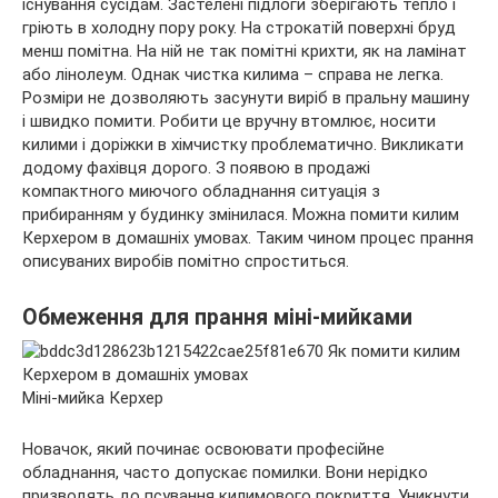
існування сусідам. Застелені підлоги зберігають тепло і
гріють в холодну пору року. На строкатій поверхні бруд
менш помітна. На ній не так помітні крихти, як на ламінат
або
лінолеум. Однак чистка килима – справа не легка.
Розміри не дозволяють засунути виріб в пральну машину
і швидко помити. Робити це вручну втомлює, носити
килими і доріжки в хімчистку проблематично. Викликати
додому фахівця дорого. З появою в продажі
компактного миючого обладнання ситуація з
прибиранням у будинку змінилася. Можна помити килим
Керхером в домашніх умовах. Таким чином процес прання
описуваних виробів помітно спроститься.
Обмеження для прання міні-мийками
Міні-мийка Керхер
Новачок, який починає освоювати професійне
обладнання, часто допускає помилки. Вони нерідко
призводять до псування килимового покриття. Уникнути