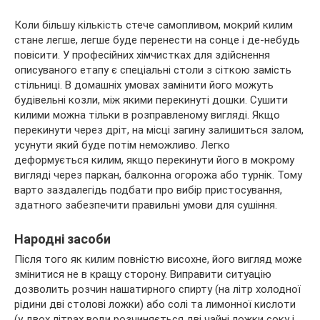
Коли більшу кількість стече самопливом, мокрий килим
стане легше, легше буде перенести на сонце і де-небудь
повісити. У професійних хімчистках для здійснення
описуваного етапу є спеціальні столи з сіткою замість
стільниці. В домашніх умовах замінити його можуть
будівельні козли, між якими перекинуті дошки. Сушити
килими можна тільки в розправленому вигляді. Якщо
перекинути через дріт, на місці загину залишиться залом,
усунути який буде потім неможливо. Легко
деформується килим, якщо перекинути його в мокрому
вигляді через паркан, балконна огорожа або турнік. Тому
варто заздалегідь подбати про вибір пристосування,
здатного забезпечити правильні умови для сушіння.
Народні засоби
Після того як килим повністю висохне, його вигляд може
змінитися не в кращу сторону. Виправити ситуацію
дозволить розчин нашатирного спирту (на літр холодної
рідини дві столові ложки) або солі та лимонної кислоти
(у двох літрах води розчиняється дві чайні ложки соку і