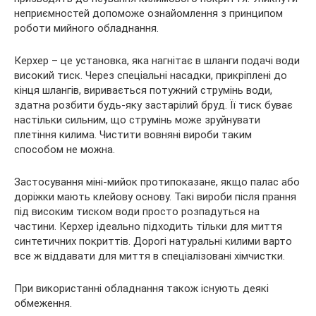
неприємностей допоможе ознайомлення з принципом
роботи мийного обладнання.
Керхер – це установка, яка нагнітає в шланги подачі води
високий тиск. Через спеціальні насадки, прикріплені до
кінця шлангів, виривається потужний струмінь води,
здатна розбити будь-яку застарілий бруд. Її тиск буває
настільки сильним, що струмінь може зруйнувати
плетіння килима. Чистити вовняні вироби таким
способом не можна.
Застосування міні-мийок протипоказане, якщо палас або
доріжки мають клейову основу. Такі вироби після прання
під високим тиском води просто розпадуться на
частини. Керхер ідеально підходить тільки для миття
синтетичних покриттів. Дорогі натуральні килими варто
все ж віддавати для миття в спеціалізовані хімчистки.
При використанні обладнання також існують деякі
обмеження.