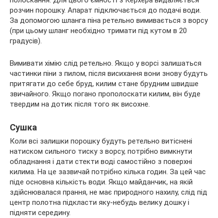
полоскання. Для цього ємності з Керхера видаляється
розчин порошку. Апарат підключається до подачі води.
За допомогою шланга піна ретельно вимивається з ворсу
(при цьому шланг необхідно тримати під кутом в 20
градусів).
Вимивати хімію слід ретельно. Якщо у ворсі залишаться
частинки піни з пилом, після висихання вони знову будуть
притягати до себе бруд, килим стане брудним швидше
звичайного. Якщо погано прополоскати килим, він буде
твердим на дотик після того як висохне.
Сушка
Коли всі залишки порошку будуть ретельно витіснені
натиском сильного тиску з ворсу, потрібно вимкнути
обладнання і дати стекти воді самостійно з поверхні
килима. На це зазвичай потрібно кілька годин. За цей час
піде основна кількість води. Якщо майданчик, на якій
здійснювалася прання, не має природного нахилу, слід під
центр полотна підкласти яку-небудь велику дошку і
підняти середину.