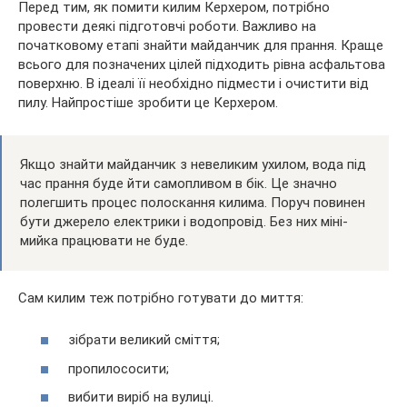
Перед тим, як помити килим Керхером, потрібно
провести деякі підготовчі роботи. Важливо на
початковому етапі знайти майданчик для прання. Краще
всього для позначених цілей підходить рівна асфальтова
поверхню. В ідеалі її необхідно підмести і очистити від
пилу. Найпростіше зробити це Керхером.
Якщо знайти майданчик з невеликим ухилом, вода під
час прання буде йти самопливом в бік. Це значно
полегшить процес полоскання килима. Поруч повинен
бути джерело електрики і водопровід. Без них міні-
мийка працювати не буде.
Сам килим теж потрібно готувати до миття:
зібрати великий сміття;
пропилососити;
вибити виріб на вулиці.