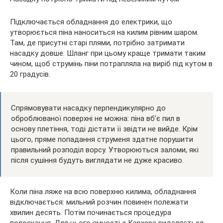
Підключається обладнання до електрики, що
утворюється піна наноситься на килим рівним шаром.
Там, де присутні старі плями, потрібно затримати
насадку довше. Шланг при цьому краще тримати таким
чином, щоб струмінь піни потрапляла на виріб під кутом в
20 градусів.
Спрямовувати насадку перпендикулярно до
оброблюваної поверхні не можна: піна вб’є пил в
основу плетіння, тоді дістати її звідти не вийде. Крім
цього, пряме попадання струменя здатне порушити
правильний розподіл ворсу. Утворюються заломи, які
після сушіння будуть виглядати не дуже красиво.
Коли піна ляже на всю поверхню килима, обладнання
відключається: мильний розчин повинен полежати
хвилин десять. Потім починається процедура