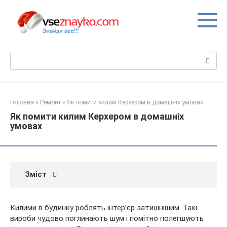
Перейти
до
вмісту
Пошук:
Головна
»
Ремонт
»
Як помити килим Керхером в домашніх умовах
Як помити килим Керхером в домашніх
умовах
Зміст
Килими в будинку роблять інтер’єр затишнішим. Такі
вироби чудово поглинають шум і помітно полегшують