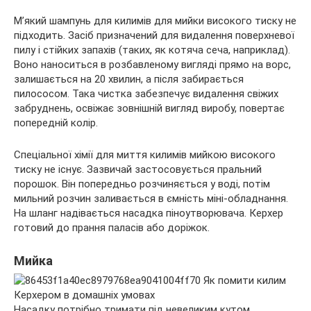
М’який шампунь для килимів для мийки високого тиску не
підходить. Засіб призначений для видалення поверхневої
пилу і стійких запахів (таких, як котяча сеча, наприклад).
Воно наноситься в розбавленому вигляді прямо на ворс,
залишається на 20 хвилин, а після забирається
пилососом. Така чистка забезпечує видалення свіжих
забруднень, освіжає зовнішній вигляд виробу, повертає
попередній колір.
Спеціальної хімії для миття килимів мийкою високого
тиску не існує. Зазвичай застосовується пральний
порошок. Він попередньо розчиняється у воді, потім
мильний розчин заливається в ємність міні-обладнання.
На шланг надівається насадка піноутворювача. Керхер
готовий до прання паласів або доріжок.
Мийка
Насадку потрібно тримати під невеликим кутом