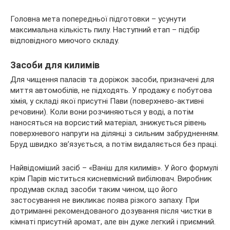
Головна мета попередньої підготовки – усунути
максимальна кількість пилу. Наступний етап – підбір
відповідного миючого складу.
Засоби для килимів
Для чищення паласів та доріжок засоби, призначені для
миття автомобілів, не підходять. У продажу є побутова
хімія, у складі якої присутні Пави (поверхнево-активні
речовини). Коли вони розчиняються у воді, а потім
наносяться на ворсистий матеріал, знижується рівень
поверхневого напруги на ділянці з сильним забрудненням.
Бруд швидко зв’язується, а потім видаляється без праці.
Найвідоміший засіб – «Ваніш для килимів». У його формулі
крім Парів міститься кисневмісний вибілювач. Виробник
продумав склад засоби таким чином, що його
застосування не викликає поява різкого запаху. При
дотриманні рекомендованого дозування після чистки в
кімнаті присутній аромат, але він дуже легкий і приємний.