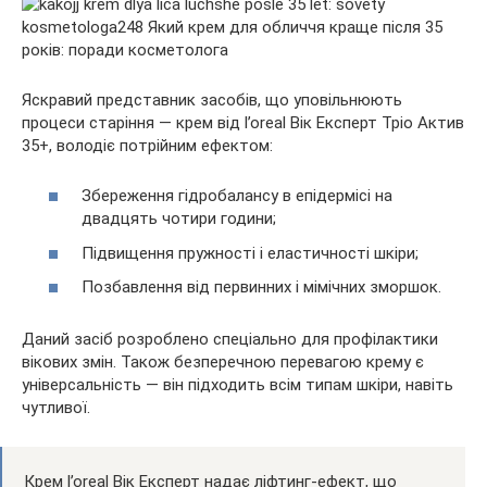
Яскравий представник засобів, що уповільнюють
процеси старіння — крем від l’oreal Вік Експерт Тріо Актив
35+, володіє потрійним ефектом:
Збереження гідробалансу в епідермісі на
двадцять чотири години;
Підвищення пружності і еластичності шкіри;
Позбавлення від первинних і мімічних зморшок.
Даний засіб розроблено спеціально для профілактики
вікових змін. Також безперечною перевагою крему є
універсальність — він підходить всім типам шкіри, навіть
чутливої.
Крем l’oreal Вік Експерт надає ліфтинг-ефект, що