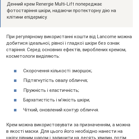
Денний крем Renergie Multi-Lift попереджає
фотостаріння шкіри, надаючи протекторну дію на
клітини епідермісу.
При регулярному використанні кошти від Lancome можна
добитися ідеальної, рівної і гладкої шкіри без ознак
старіння. Серед основних ефектів, вироблених кремом,
косметологи виділяють:
Скорочення кількості зморшок;
Підтягнутість овалу обличчя;
Пружність і еластичність;
Бархатистість і м’якість шкіри;
Чіткий, оновлений контур обличчя.
Крем можна використовувати за призначенням, а можна
в якості маски. Для цього його необхідно нанести на
шкіру рівним шаром і залишити на десять хвилин, потім