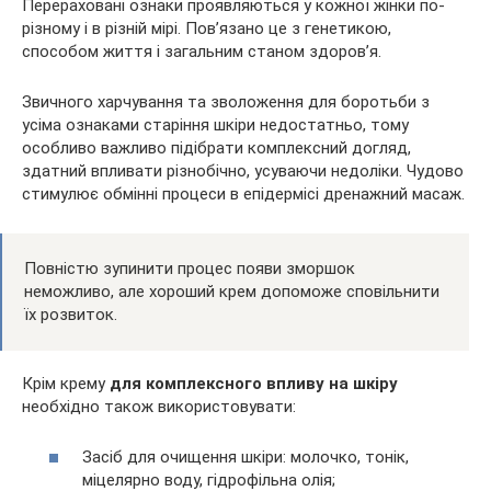
Перераховані ознаки проявляються у кожної жінки по-
різному і в різній мірі. Пов’язано це з генетикою,
способом життя і загальним станом здоров’я.
Звичного харчування та зволоження для боротьби з
усіма ознаками старіння шкіри недостатньо, тому
особливо важливо підібрати комплексний догляд,
здатний впливати різнобічно, усуваючи недоліки. Чудово
стимулює обмінні процеси в епідермісі дренажний масаж.
Повністю зупинити процес появи зморшок
неможливо, але хороший крем допоможе сповільнити
їх розвиток.
Крім крему
для комплексного впливу на шкіру
необхідно також використовувати:
Засіб для очищення шкіри: молочко, тонік,
міцелярно воду, гідрофільна олія;