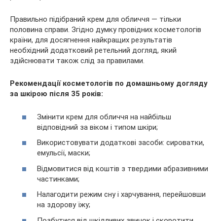
Правильно підібраний крем для обличчя — тільки
половина справи. Згідно думку провідних косметологів
країни, для досягнення найкращих результатів
необхідний додатковий ретельний догляд, який
здійснювати також слід за правилами.
Рекомендації косметологів по домашньому догляду
за шкірою після 35 років:
Змінити крем для обличчя на найбільш
відповідний за віком і типом шкіри;
Використовувати додаткові засоби: сироватки,
емульсії, маски;
Відмовитися від коштів з твердими абразивними
частинками;
Налагодити режим сну і харчування, перейшовши
на здорову їжу;
Позбутися від шкідливих звичок і скоротити