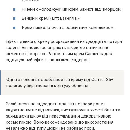
догляд»;
Нічний омолоджуючий крем Захист від зморшок;
Вечірній крем «Lift Essential»;
Крем навколо очей з рослинним комплексом.
Ефект денного крему розрахований на двадцять чотири
години. Він посилює опірність шкіри до виникнення
пігментів і зморшок. Разом з тим крем Garnier надає
відлущуючий ефект і зволожує епідерміс.
Одна з головних особливостей крему від Garnier 35+
полягає у вирівнюванні контуру обличчя.
Засіб ідеально підходить для літньої пори року і
акуратно лягає під макіяж, виступаючи в якості бази та
захищаючи шкіру від пересушування декоративною
косметикою. Воно рекомендовано до використання
незалежно від типу шкіри і не забиває пори.