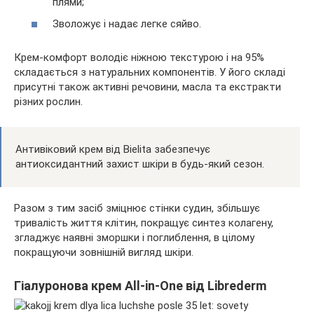
плями;
Зволожує і надає легке сяйво.
Крем-комфорт володіє ніжною текстурою і на 95%
складається з натуральних компонентів. У його складі
присутні також активні речовини, масла та екстракти
різних рослин.
Антивіковий крем від Bielita забезпечує
антиоксидантний захист шкіри в будь-який сезон.
Разом з тим засіб зміцнює стінки судин, збільшує
тривалість життя клітин, покращує синтез колагену,
згладжує наявні зморшки і поглиблення, в цілому
покращуючи зовнішній вигляд шкіри.
Гіалуронова крем All-in-One від Librederm