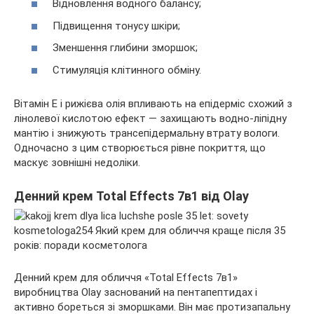
Відновлення водного балансу;
Підвищення тонусу шкіри;
Зменшення глибини зморшок;
Стимуляція клітинного обміну.
Вітамін Е і рижієва олія впливають на епідерміс схожий з
лінолевої кислотою ефект — захищають водно-ліпідну
мантію і знижують трансепідермальну втрату вологи.
Одночасно з цим створюється рівне покриття, що
маскує зовнішні недоліки.
Денний крем Total Effects 7в1 від Olay
Денний крем для обличчя «Total Effects 7в1»
виробництва Olay заснований на пентапептидах і
активно бореться зі зморшками. Він має протизапальну