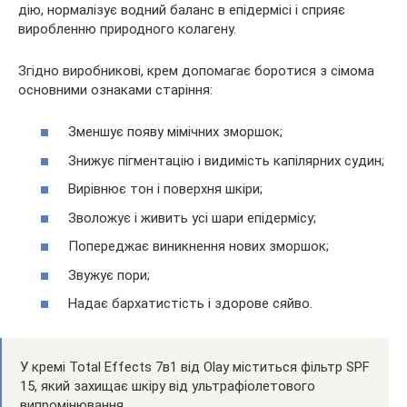
дію, нормалізує водний баланс в епідермісі і сприяє
виробленню природного колагену.
Згідно виробникові, крем допомагає боротися з сімома
основними ознаками старіння:
Зменшує появу мімічних зморшок;
Знижує пігментацію і видимість капілярних судин;
Вирівнює тон і поверхня шкіри;
Зволожує і живить усі шари епідермісу;
Попереджає виникнення нових зморшок;
Звужує пори;
Надає бархатистість і здорове сяйво.
У кремі Total Effects 7в1 від Olay міститься фільтр SPF
15, який захищає шкіру від ультрафіолетового
випромінювання.