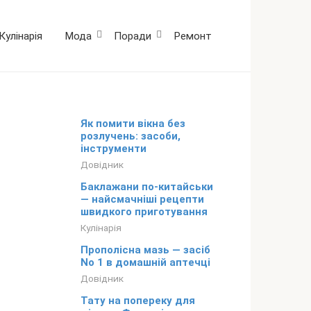
Кулінарія
Мода
Поради
Ремонт
Як помити вікна без
розлучень: засоби,
інструменти
Довідник
Баклажани по-китайськи
— найсмачніші рецепти
швидкого приготування
Кулінарія
Прополісна мазь — засіб
No 1 в домашній аптечці
Довідник
Тату на попереку для