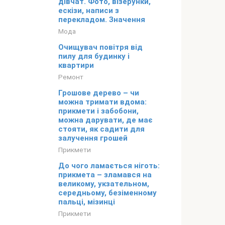
дівчат. Фото, візерунки,
ескізи, написи з
перекладом. Значення
Мода
Очищувач повітря від
пилу для будинку і
квартири
Ремонт
Грошове дерево – чи
можна тримати вдома:
прикмети і забобони,
можна дарувати, де має
стояти, як садити для
залучення грошей
Прикмети
До чого ламається ніготь:
прикмета – зламався на
великому, укзательном,
середньому, безіменному
пальці, мізинці
Прикмети