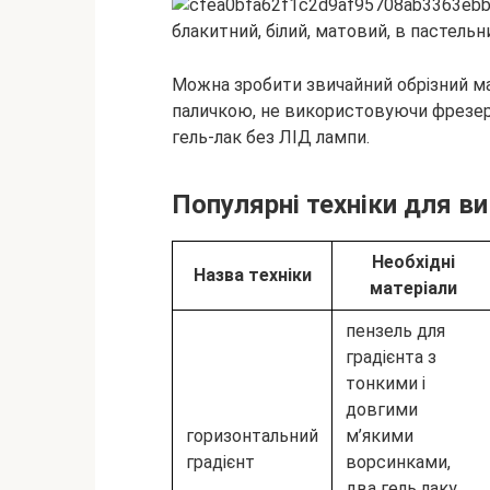
Можна зробити звичайний обрізний ма
паличкою, не використовуючи фрезер
гель-лак без ЛІД лампи.
Популярні техніки для в
Необхідні
Назва техніки
матеріали
пензель для
градієнта з
тонкими і
довгими
горизонтальний
м’якими
градієнт
ворсинками,
два гель лаку