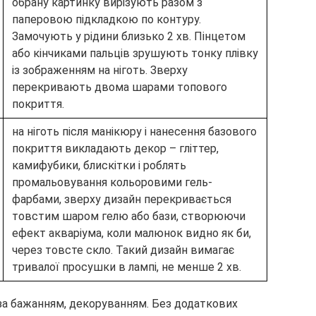
обрану картинку вирізують разом з
паперовою підкладкою по контуру.
Замочують у рідини близько 2 хв. Пінцетом
або кінчиками пальців зрушують тонку плівку
із зображенням на ніготь. Зверху
перекривають двома шарами топового
покриття.
на ніготь після манікюру і нанесення базового
покриття викладають декор – гліттер,
камифубики, блискітки і роблять
промальовування кольоровими гель-
фарбами, зверху дизайн перекривається
товстим шаром гелю або бази, створюючи
ефект акваріума, коли малюнок видно як би,
через товсте скло. Такий дизайн вимагає
тривалої просушки в лампі, не менше 2 хв.
 за бажанням, декоруванням. Без додаткових