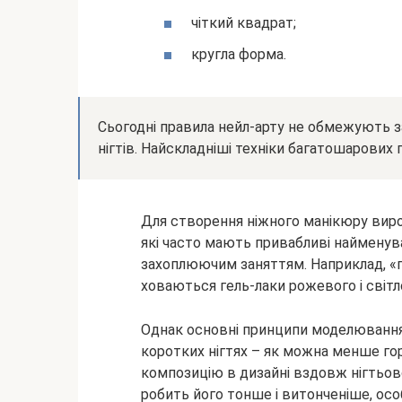
чіткий квадрат;
кругла форма.
Сьогодні правила нейл-арту не обмежують 
нігтів. Найскладніші техніки багатошарових п
Для створення ніжного манікюру вироб
які часто мають привабливі найменув
захоплюючим заняттям. Наприклад, «по
ховаються гель-лаки рожевого і світл
Однак основні принципи моделювання 
коротких нігтях – як можна менше го
композицію в дизайні вздовж нігтьово
робить його тонше і витонченіше, осо