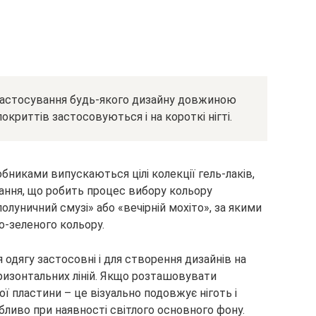
застосування будь-якого дизайну довжиною
окриттів застосовуються і на короткі нігті.
никами випускаються цілі колекції гель-лаків,
ання, що робить процес вибору кольору
луничний смузі» або «вечірній мохіто», за якими
о-зеленого кольору.
одягу застосовні і для створення дизайнів на
ризонтальних ліній. Якщо розташовувати
ї пластини – це візуально подовжує ніготь і
бливо при наявності світлого основного фону.