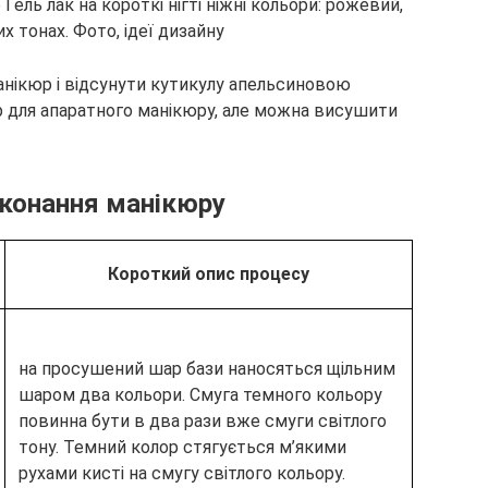
нікюр і відсунути кутикулу апельсиновою
 для апаратного манікюру, але можна висушити
иконання манікюру
Короткий опис процесу
на просушений шар бази наносяться щільним
шаром два кольори. Смуга темного кольору
повинна бути в два рази вже смуги світлого
тону. Темний колор стягується м’якими
рухами кисті на смугу світлого кольору.