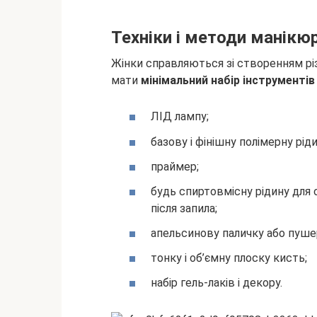
Техніки і методи манікю
Жінки справляються зі створенням різ
мати
мінімальний набір інструментів
ЛІД лампу;
базову і фінішну полімерну ріди
праймер;
будь спиртовмісну рідину для 
після запила;
апельсинову паличку або пуше
тонку і об’ємну плоску кисть;
набір гель-лаків і декору.