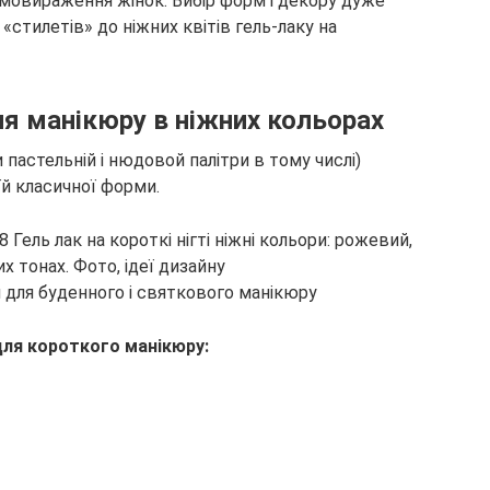
мовираження жінок. Вибір форм і декору дуже
 «стилетів» до ніжних квітів гель-лаку на
ля манікюру в ніжних кольорах
ри пастельній і нюдовой палітри в тому числі)
їй класичної форми.
ри для буденного і святкового манікюру
для короткого манікюру: