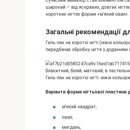
Сучасний манікюр став елементом са
широкий — від яскравих, довгих нігтів
коротких нігтях форми «м’який овал».
Загальні рекомендації д
Гель-лак на короткі
нігті (ніжні кольо
передбачає обробку нігтя з доданням 
Гель-лак на короткі нігті: ніжні кольо
Варіанти форми нігтьової пластини 
м’який квадрат;
овал;
мигдаль;