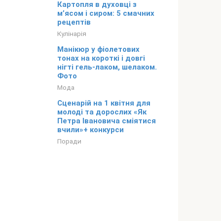
Картопля в духовці з
м’ясом і сиром: 5 смачних
рецептів
Кулінарія
Манікюр у фіолетових
тонах на короткі і довгі
нігті гель-лаком, шелаком.
Фото
Мода
Сценарій на 1 квітня для
молоді та дорослих «Як
Петра Івановича сміятися
вчили»+ конкурси
Поради