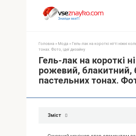
Перейти
до
вмісту
Головна
»
Мода
»
Гель-лак на короткі нігті ніжні ко
тонах. Фото, ідеї дизайну
Гель-лак на короткі ні
рожевий, блакитний, 
пастельних тонах. Фот
Зміст