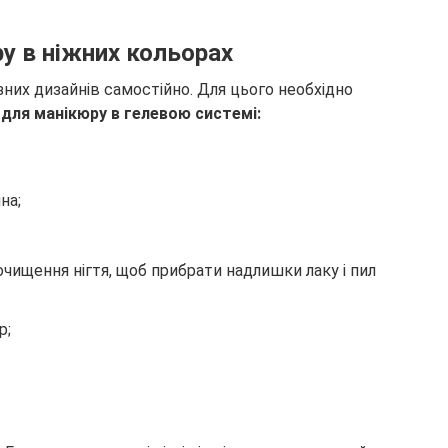
ру в ніжних кольорах
них дизайнів самостійно. Для цього необхідно
 для манікюру в гелевою системі:
на;
очищення нігтя, щоб прибрати надлишки лаку і пил
р;