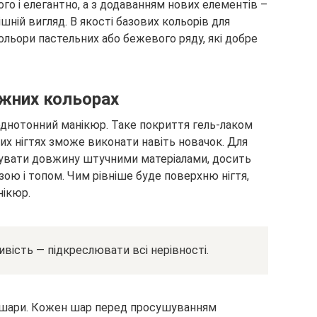
го і елегантно, а з додаванням нових елементів –
шній вигляд. В якості базових кольорів для
льори пастельних або бежевого ряду, які добре
іжних кольорах
 однотонний манікюр. Таке покриття гель-лаком
их нігтях зможе виконати навіть новачок. Для
щувати довжину штучними матеріалами, досить
зою і топом. Чим рівніше буде поверхню нігтя,
нікюр.
ивість — підкреслювати всі нерівності.
 3 шари. Кожен шар перед просушуванням