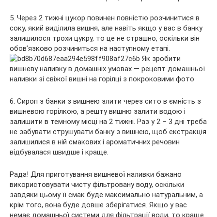
5. Через 2 тижні цукор повинен повністю розчинитися в
соку, який виділила вишня, але навіть якщо у вас в банку
залишилося трохи цукру, то це не страшно, оскільки він
обов’язково розчиниться на наступному етапі.
6. Сироп з банки з вишнею злити через сито в ємність з
вишневою горілкою, а решту вишню залити водою і
залишити в темному місці на 2 тижні. Раз у 2 – 3 дні треба
не забувати струшувати банку з вишнею, щоб екстракція
залишилися в ній смакових і ароматичних речовин
відбувалася швидше і краще.
Рада! Для приготування вишневої наливки бажано
використовувати чисту фільтровану воду, оскільки
завдяки цьому її смак буде максимально натуральним, а
крім того, вона буде довше зберігатися. Якщо у вас
немає домашньої системи для фільтрації води, то краще