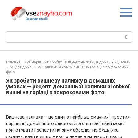
Перейти
до
вмісту
Пошук:
Головна
»
Кулінарія
»
Як зробити вишневу наливку в домашніх умовах
— рецепт домашньої наливки зі свіжої вишні на горілці з покроковими
фото
Як зробити вишневу наливку в домашніх
умовах — рецепт домашньої наливки зі свіжої
вишні на горілці з покроковими фото
Вишнева наливка – це один з найбільш смачних і простих
варіантів домашнього алкогольного напою, який може
приготувати і запасти на зиму абсолютно будь-яка
людина, навіть якщо у нього немає в наявності свого