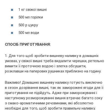
1 кг свіжої вишні
500 мл горілки
500 р цукру
500 мл води
СПОСІБ ПРИГОТУВАННЯ:
1. Для того щоб зробити вишневу наливку в домашніх
умовах, у свіжої вишні треба видалити черешки, ретельно
вимити її проточною водою і злегка обсушити,
розклавши на паперових рушниках приблизно на годину.
Важливо! Домашню вишневу наливку готують виключно
в сезон дозрівання вишні, так як заморожені ягоди для її
приготування не підійдуть. Адже при заморожуванні і
наступному розморожуванні вишня втрачає багато соку
з смако-ароматичними речовинами, які абсолютно
необхідні для того, щоб зробити правильну наливку.