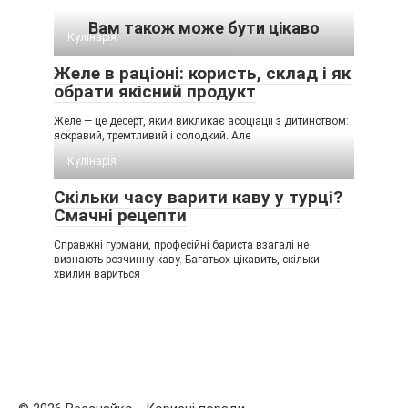
Вам також може бути цікаво
Кулінарія
Желе в раціоні: користь, склад і як
обрати якісний продукт
Желе — це десерт, який викликає асоціації з дитинством:
яскравий, тремтливий і солодкий. Але
Кулінарія
Скільки часу варити каву у турці?
Смачні рецепти
Справжні гурмани, професійні бариста взагалі не
визнають розчинну каву. Багатьох цікавить, скільки
хвилин вариться