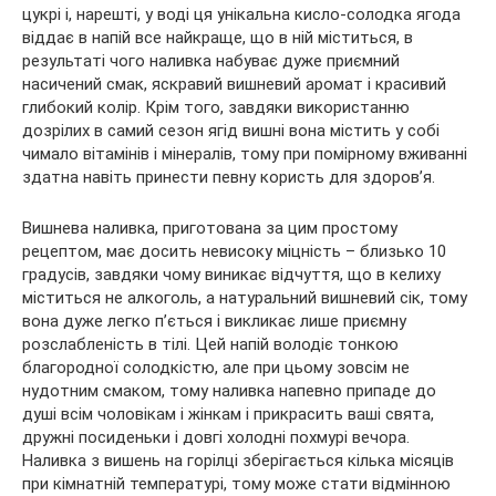
цукрі і, нарешті, у воді ця унікальна кисло-солодка ягода
віддає в напій все найкраще, що в ній міститься, в
результаті чого наливка набуває дуже приємний
насичений смак, яскравий вишневий аромат і красивий
глибокий колір. Крім того, завдяки використанню
дозрілих в самий сезон ягід вишні вона містить у собі
чимало вітамінів і мінералів, тому при помірному вживанні
здатна навіть принести певну користь для здоров’я.
Вишнева наливка, приготована за цим простому
рецептом, має досить невисоку міцність – близько 10
градусів, завдяки чому виникає відчуття, що в келиху
міститься не алкоголь, а натуральний вишневий сік, тому
вона дуже легко п’ється і викликає лише приємну
розслабленість в тілі. Цей напій володіє тонкою
благородної солодкістю, але при цьому зовсім не
нудотним смаком, тому наливка напевно припаде до
душі всім чоловікам і жінкам і прикрасить ваші свята,
дружні посиденьки і довгі холодні похмурі вечора.
Наливка з вишень на горілці зберігається кілька місяців
при кімнатній температурі, тому може стати відмінною