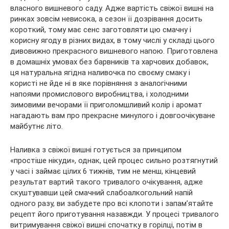
власного вишневого саду. Адже вартість свіжої вишні на
ринках
зовсім невисока, а сезон її дозрівання досить
короткий, тому має сенс заготовляти цю смачну і
корисну ягоду в різних видах, в тому числі у складі цього
дивовижно прекрасного вишневого напою. Приготовлена
в домашніх умовах без барвників та харчових добавок,
ця натуральна ягідна наливочка по своєму смаку і
користі не йде ні в яке порівняння з аналогічними
напоями промислового виробництва, і холодними
зимовими вечорами її приголомшливий колір і аромат
нагадають вам про прекрасне минулого і довгоочікуване
майбутнє літо.
Наливка з свіжої вишні готується за принципом
«простіше нікуди», однак, цей процес сильно розтягнутий
у часі і займає цілих 6 тижнів, тим не менш, кінцевий
результат вартий такого тривалого очікування, адже
скуштувавши цей смачний слабоалкогольний напій
одного разу, ви забудете про всі клопоти і запам’ятайте
рецепт його приготування назавжди. У процесі тривалого
витримування свіжої вишні спочатку в горілці, потім в