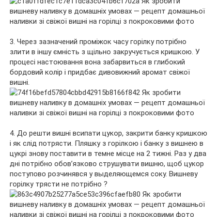
3. Через зазначений проміжок часу горілку потрібно
злити в іншу ємність з щільно закручується кришкою. У
процесі настоювання вона забарвиться в глибокий
бордовий колір і придбає дивовижний аромат свіжої
вишні.
4. До решти вишні всипати цукор, закрити банку кришкою
і як слід потрясти. Пляшку з горілкою і банку з вишнею в
цукрі знову поставити в темне місце на 2 тижні. Раз у два
дні потрібно обов’язково струшувати вишню, щоб цукор
поступово розчинявся у выделяющемся соку. Вишневу
горілку трясти не потрібно ?