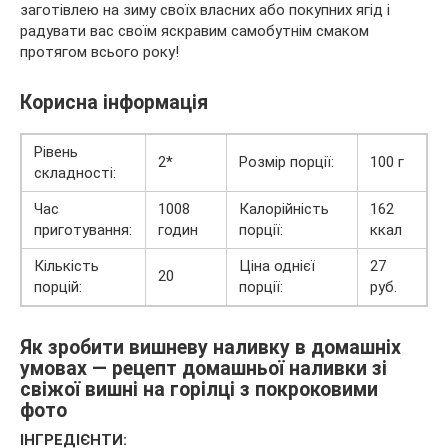
заготівлею на зиму своїх власних або покупних ягід і
радувати вас своїм яскравим самобутнім смаком
протягом всього року!
Корисна інформація
Рівень
2*
Розмір порції:
100 г
складності:
Час
1008
Калорійність
162
приготування:
годин
порції:
ккал
Кількість
Ціна однієї
27
20
порцій:
порції:
руб.
Як зробити вишневу наливку в домашніх
умовах — рецепт домашньої наливки зі
свіжої вишні на горілці з покроковими
фото
ІНГРЕДІЄНТИ: