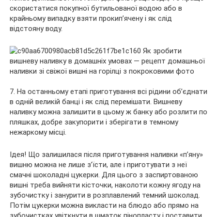
скористатися покупної бутильованої водою або в
крайньому випадку взяти прокип’ячену і як слід
відстояну воду.
7. На останньому етапі приготування всі рідини об’єднати
в одній великій банці і як слід перемішати. Вишневу
наливку можна залишити в цьому ж банку або розлити по
пляшках, добре закупорити і зберігати в темному
нежаркому місці.
Ідея! Що залишилася після приготування наливки «п’яну»
вишню можна не лише з’їсти, але і приготувати з неї
смачні шоколадні цукерки. Для цього з заспиртованою
вишні треба вийняти кісточки, наколоти кожну ягоду на
зубочистку і занурити в розплавлений темний шоколад.
Потім цукерки можна викласти на блюдо або прямо на
зубочистках увіткнути в шматок пінопласту і поставити