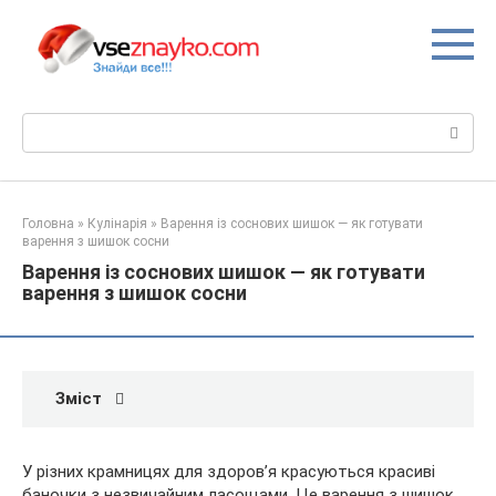
Перейти
до
вмісту
Пошук:
Головна
»
Кулінарія
»
Варення із соснових шишок — як готувати
варення з шишок сосни
Варення із соснових шишок — як готувати
варення з шишок сосни
Зміст
У різних крамницях для здоров’я красуються красиві
баночки з незвичайним ласощами. Це варення з шишок