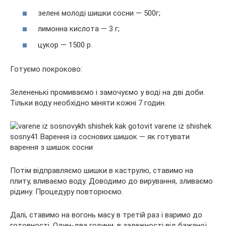
зелені молоді шишки сосни — 500г;
лимонна кислота — 3 г;
цукор — 1500 р.
Готуємо покроково:
Зелененькі промиваємо і замочуємо у воді на дві доби.
Тільки воду необхідно міняти кожні 7 годин.
Потім відправляємо шишки в каструлю, ставимо на
плиту, вливаємо воду. Доводимо до вирування, зливаємо
рідину. Процедуру повторюємо.
Далі, ставимо на вогонь масу в третій раз і варимо до
готовності. Один-два години, в залежності від бажаної