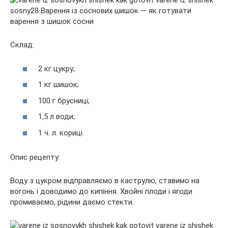
Склад:
2 кг цукру;
1 кг шишок;
100 г брусниці;
1,5 л води;
1 ч. л. кориці.
Опис рецепту:
Воду з цукром відправляємо в каструлю, ставимо на
вогонь і доводимо до кипіння. Хвойні плоди і ягоди
промиваємо, рідини даємо стекти.