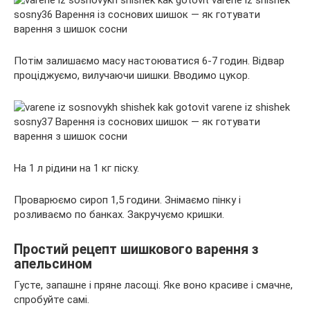
Потім залишаємо масу настоюватися 6-7 годин. Відвар
проціджуємо, вилучаючи шишки. Вводимо цукор.
На 1 л рідини на 1 кг піску.
Проварюємо сироп 1,5 години. Знімаємо пінку і
розливаємо по банках. Закручуємо кришки.
Простий рецепт шишкового варення з
апельсином
Густе, запашне і пряне ласощі. Яке воно красиве і смачне,
спробуйте самі.