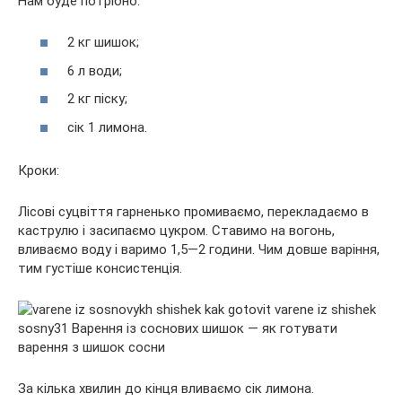
Нам буде потрібно:
2 кг шишок;
6 л води;
2 кг піску;
сік 1 лимона.
Кроки:
Лісові суцвіття гарненько промиваємо, перекладаємо в
каструлю і засипаємо цукром. Ставимо на вогонь,
вливаємо воду і варимо 1,5—2 години. Чим довше варіння,
тим густіше консистенція.
За кілька хвилин до кінця вливаємо сік лимона.