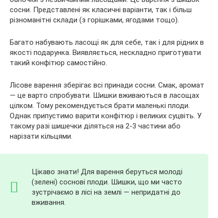
сосни. Представлені як класичні варіанти, так і більш
різноманітні склади (з горішками, ягодами тощо).
Багато набувають ласощі як для себе, так і для рідних в
якості
подарунка. Виявляється, нескладно приготувати
такий конфітюр самостійно.
Лісове варення зберігає всі принади сосни. Смак, аромат
— це варто спробувати. Шишки вживаються в ласощах
цілком. Тому рекомендується брати маленькі плоди.
Однак припустимо варити конфітюр і великих суцвіть. У
такому разі шишечки діляться на 2-3 частини або
нарізати кільцями.
Цікаво знати! Для варення беруться молоді
(зелені) соснові плоди. Шишки, що ми часто
зустрічаємо в лісі на землі — непридатні до
вживання.