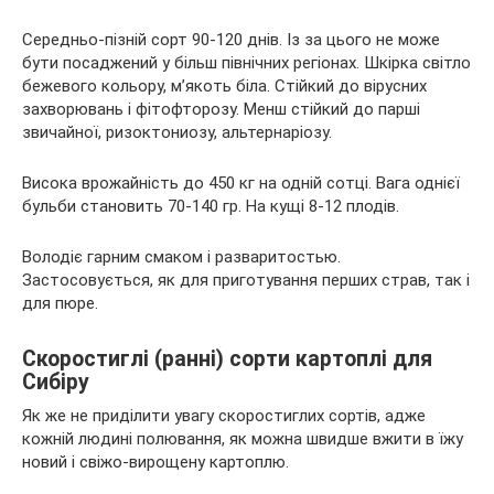
Середньо-пізній сорт 90-120 днів. Із за цього не може
бути посаджений у більш північних регіонах. Шкірка світло
бежевого кольору, м’якоть біла. Стійкий до вірусних
захворювань і фітофторозу. Менш стійкий до парші
звичайної, ризоктониозу, альтернаріозу.
Висока врожайність до 450 кг на одній сотці. Вага однієї
бульби становить 70-140 гр. На кущі 8-12 плодів.
Володіє гарним смаком і разваритостью.
Застосовується, як для приготування перших страв, так і
для пюре.
Скоростиглі (ранні) сорти картоплі для
Сибіру
Як же не приділити увагу скоростиглих сортів, адже
кожній людині полювання, як можна швидше вжити в їжу
новий і свіжо-вирощену картоплю.