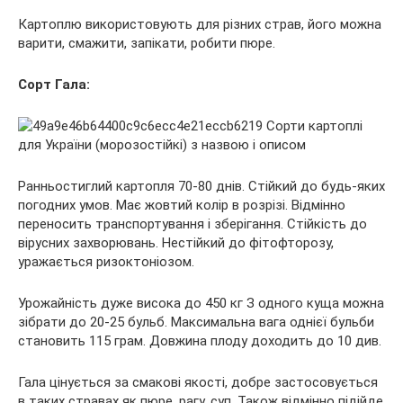
Картоплю використовують для різних страв, його можна
варити, смажити, запікати, робити пюре.
Сорт Гала:
Ранньостиглий картопля 70-80 днів. Стійкий до будь-яких
погодних умов. Має жовтий колір в розрізі. Відмінно
переносить транспортування і зберігання. Стійкість до
вірусних захворювань. Нестійкий до фітофторозу,
уражається ризоктоніозом.
Урожайність дуже висока до 450 кг З одного куща можна
зібрати до 20-25 бульб. Максимальна вага однієї бульби
становить 115 грам. Довжина плоду доходить до 10 див.
Гала цінується за смакові якості, добре застосовується
в таких стравах як пюре, рагу, суп. Також відмінно підійде