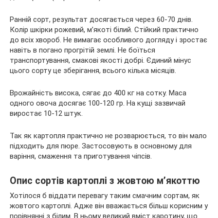
Ранній сорт, результат досягається через 60-70 днів.
Колір шкірки рожевий, м’якоті білий. Стійкий практично
до всіх хвороб. Не вимагає особливого догляду і зростає
навіть в погано прогрітій землі. Не боїться
транспортування, смакові якості добрі. Єдиний мінус
цього сорту це зберігання, всього кілька місяців.
Врожайність висока, сягає до 400 кг на сотку. Маса
одного овоча досягає 100-120 гр. На кущі зазвичай
виростає 10-12 штук.
Так як картопля практично не розварюється, то він мало
підходить для пюре. Застосовують в основному для
варіння, смаження та приготування чіпсів.
Опис сортів картоплі з жовтою м’якоттю
Хотілося б віддати перевагу таким смачним сортам, як
жовтого картоплі. Адже він вважається більш корисним у
порівнянні з білим. В ньому великий вміст каротину, що