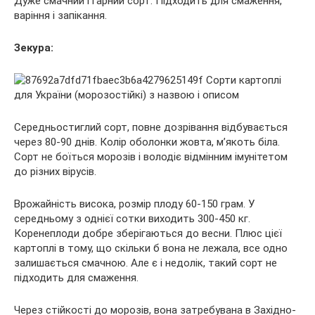
Дуже смачний і гарний сорт. Підходить для смаження,
варіння і запікання.
Зекура:
Середньостиглий сорт, повне дозрівання відбувається
через 80-90 днів. Колір оболонки жовта, м’якоть біла.
Сорт не боїться морозів і володіє відмінним імунітетом
до різних вірусів.
Врожайність висока, розмір плоду 60-150 грам. У
середньому з однієї сотки виходить 300-450 кг.
Коренеплоди добре зберігаються до весни. Плюс цієї
картоплі в тому, що скільки б вона не лежала, все одно
залишається смачною. Але є і недолік, такий сорт не
підходить для смаження.
Через стійкості до морозів, вона затребувана в Західно-