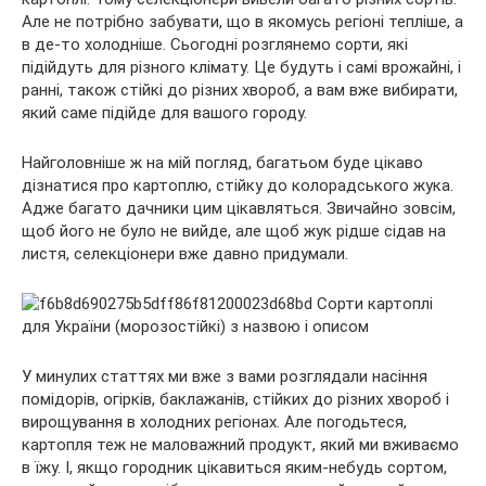
Але не потрібно забувати, що в якомусь регіоні тепліше, а
в де-то холодніше. Сьогодні розглянемо сорти, які
підійдуть для різного клімату. Це
будуть і самі врожайні, і
ранні, також стійкі до різних хвороб, а вам вже вибирати,
який саме підійде для вашого городу.
Найголовніше ж на мій погляд, багатьом буде цікаво
дізнатися про картоплю, стійку до колорадського жука.
Адже багато дачники цим цікавляться. Звичайно зовсім,
щоб його не було не вийде, але щоб жук рідше сідав на
листя, селекціонери вже давно придумали.
У минулих статтях ми вже з вами розглядали насіння
помідорів, огірків, баклажанів, стійких до різних хвороб і
вирощування в холодних регіонах. Але погодьтеся,
картопля теж не маловажний продукт, який ми вживаємо
в їжу. І, якщо городник цікавиться яким-небудь сортом,