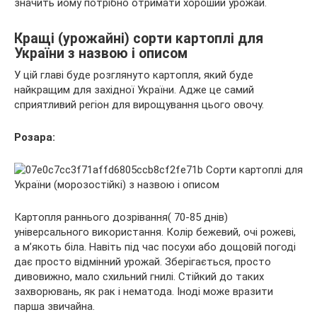
значить йому потрібно отримати хороший урожай.
Кращі (урожайні) сорти картоплі для
України з назвою і описом
У цій главі буде розглянуто картопля, який буде
найкращим для західної України. Адже це самий
сприятливий регіон для вирощування цього овочу.
Розара:
Картопля раннього дозрівання( 70-85 днів)
універсального використання. Колір бежевий, очі рожеві,
а м’якоть біла. Навіть під час посухи або дощовій погоді
дає просто відмінний урожай. Зберігається, просто
дивовижно, мало схильний гнилі. Стійкий до таких
захворювань, як рак і нематода. Іноді може вразити
парша звичайна.