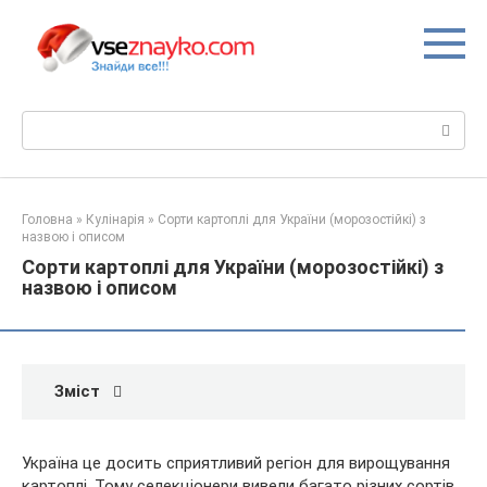
Перейти
до
вмісту
Пошук:
Головна
»
Кулінарія
»
Сорти картоплі для України (морозостійкі) з
назвою і описом
Сорти картоплі для України (морозостійкі) з
назвою і описом
Зміст
Україна це досить сприятливий регіон для вирощування
картоплі. Тому селекціонери вивели багато різних сортів.