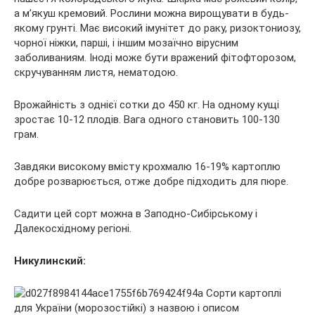
а м’якуш кремовий. Рослини можна вирощувати в будь-
якому грунті. Має високий імунітет до раку, ризоктониозу,
чорної ніжки, парші, і іншим мозаїчно вірусним
заболиваниям. Іноді може бути вражений фітофторозом,
скручуванням листя, нематодою.
Врожайність з однієї сотки до 450 кг. На одному кущі
зростає 10-12 плодів. Вага одного становить 100-130
грам.
Завдяки високому вмісту крохмалю 16-19% картоплю
добре розварюється, отже добре підходить для пюре.
Садити цей сорт можна в Заподно-Сибірському і
Далекосхідному регіоні.
Никулинский: