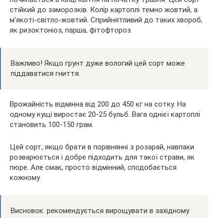
стійкий до заморозків. Колір картоплі темно жовтий, а
м’якоті-світло-жовтий. Сприйнятливий до таких хвороб,
як ризоктоніоз, парша, фітофтороз.
Важливо! Якщо грунт дуже вологий цей сорт може
піддаватися гниття.
Врожайність відмінна від 200 до 450 кг на сотку. На
одному кущі виростає 20-25 бульб. Вага однієї картоплі
становить 100-150 грам.
Цей сорт, якщо брати в порівнянні з розарай, навпаки
розварюється і добре підходить для такої страви, як
пюре. Але смак, просто відмінний, сподобається
кожному.
Висновок: рекомендується вирощувати в західному