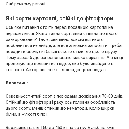
Сибірському регіоні.
Які сорти картоплі, стійкі до фітофтори
Ось яке питання стоїть перед посадкою картоплі на
першому місці. Якщо такий сорт, який стійкий до цього
захворювання? Так є, звичайно зовсім від нього
позбавиться не вийде, але все ж можна запобігти. Треба
посадити овочі, які більш всього стійкі до цього вірусу.
Тому зараз буде запропоновано кілька варіантів. А в кінці
пропоную ще подивитися відео, яке було знайдено в
інтернеті. Автор все чітко і докладно розповідає.
Вересень:
Середньостиглий сорт з періодами дозрівання 70-80 днів.
Стійкий до фітофтори і раку, ось головна особливість
цього сорту. Менш стійкий до нематоди. Колір шкірки
білий, а м’якоті білої.
Врожайність, від 150 до 450 кг на сотку. Бульб на кущі