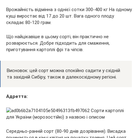
Врожайність відмінна з однієї сотки 300-400 кг На одному
кущі виростає від 17 до 20 шт. Вага одного плоду
складає 80-120 грам.
Що найцікавіше в цьому сорті, він практично не
розварюється. Добре підходить для смаження,
приготування картоплі фрі та чіпсів.
Висновок: цей сорт можна спокійно садити у східній
та західній Сибіру, також в далекосхідному регіоні.
Адретта:
Середньо-ранній сорт (80-90 днів дозрівання). Висадка
починається в кінці квітня на початку травня. Цей сорт