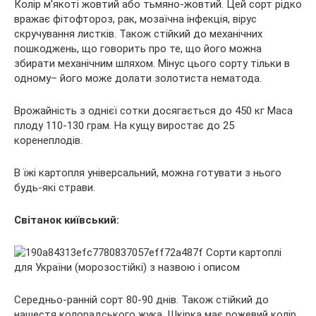
Колір м’якоті жовтий або тьмяно-жовтий. Цей сорт рідко
вражає фітофтороз, рак, мозаїчна інфекція, вірус
скручування листків. Також стійкий до механічних
пошкоджень, що говорить про те, що його можна
збирати механічним шляхом. Мінус цього сорту тільки в
одному– його може долати золотиста нематода.
Врожайність з однієї сотки досягається до 450 кг Маса
плоду 110-130 грам. На кущу виростає до 25
коренеплодів.
В їжі картопля універсальний, можна готувати з нього
будь-які страви.
Світанок київський:
Середньо-ранній сорт 80-90 днів. Також стійкий до
нашестя колорадського жука. Шкірка має рожевий колір,