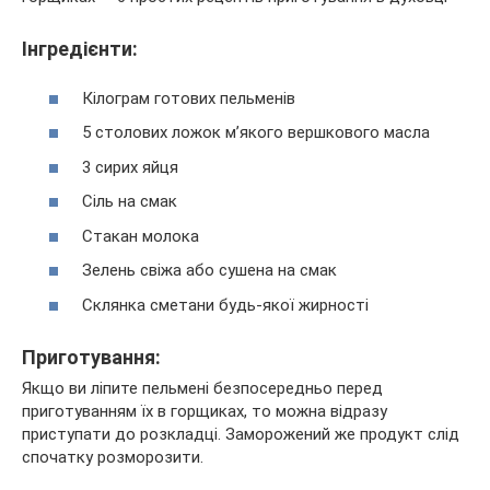
Інгредієнти:
Кілограм готових пельменів
5 столових ложок м’якого вершкового масла
3 сирих яйця
Сіль на смак
Стакан молока
Зелень свіжа або сушена на смак
Склянка сметани будь-якої жирності
Приготування:
Якщо ви ліпите пельмені безпосередньо перед
приготуванням їх в горщиках, то можна відразу
приступати до розкладці. Заморожений же продукт слід
спочатку розморозити.