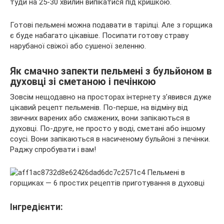
туди на 25-30 хвилин випікатися під кришкою.
Готові пельмені можна подавати в тарілці. Але з горщика
є буде набагато цікавіше. Посипати готову страву
нарубаної свіжої або сушеної зеленню.
Як смачно запекти пельмені з бульйоном в
духовці зі сметаною і печінкою
Зовсім нещодавно на просторах інтернету з’явився дуже
цікавий рецепт пельменів. По-перше, на відміну від
звичних варених або смажених, вони запікаються в
духовці. По-друге, не просто у воді, сметані або іншому
соусі. Вони запікаються в насиченому бульйоні з печінки.
Раджу спробувати і вам!
Інгредієнти: