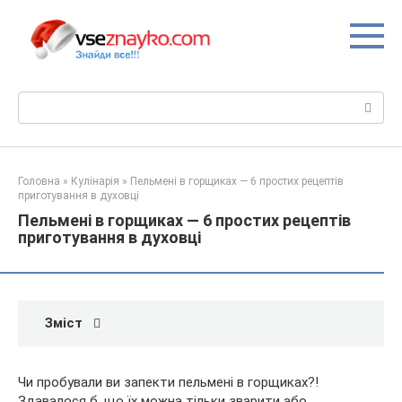
Перейти
до
вмісту
Пошук:
Головна
»
Кулінарія
»
Пельмені в горщиках — 6 простих рецептів
приготування в духовці
Пельмені в горщиках — 6 простих рецептів
приготування в духовці
Зміст
Чи пробували ви запекти пельмені в горщиках?!
Здавалося б, що їх можна тільки зварити або