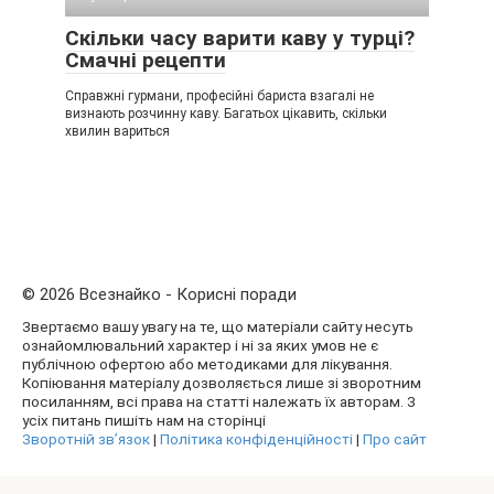
Скільки часу варити каву у турці?
Смачні рецепти
Справжні гурмани, професійні бариста взагалі не
визнають розчинну каву. Багатьох цікавить, скільки
хвилин вариться
© 2026 Всезнайко - Корисні поради
Звертаємо вашу увагу на те, що матеріали сайту несуть
ознайомлювальний характер і ні за яких умов не є
публічною офертою або методиками для лікування.
Копіювання матеріалу дозволяється лише зі зворотним
посиланням, всі права на статті належать їх авторам. З
усіх питань пишіть нам на сторінці
Зворотній зв’язок
|
Політика конфіденційності
|
Про сайт