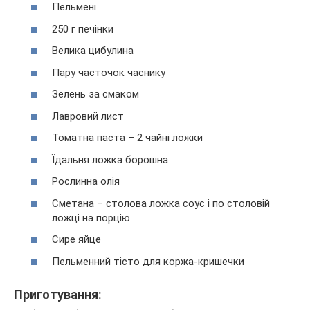
Пельмені
250 г печінки
Велика цибулина
Пару часточок часнику
Зелень за смаком
Лавровий лист
Томатна паста – 2 чайні ложки
Їдальня ложка борошна
Рослинна олія
Сметана – столова ложка соус і по столовій
ложці на порцію
Сире яйце
Пельменний тісто для коржа-кришечки
Приготування: