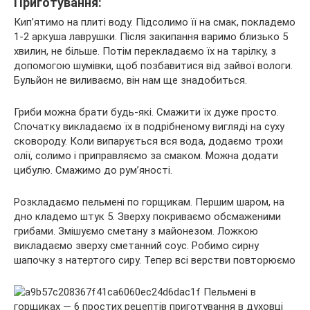
Приготування:
Кип’ятимо на плиті воду. Підсолимо її на смак, покладемо
1-2 аркуша лаврушки. Після закипання варимо близько 5
хвилин, не більше. Потім перекладаємо їх на тарілку, з
допомогою шумівки, щоб позбавитися від зайвої вологи.
Бульйон не виливаємо, він нам ще знадобиться.
Гриби можна брати будь-які. Смажити їх дуже просто.
Спочатку викладаємо їх в подрібненому вигляді на суху
сковороду. Коли випарується вся вода, додаємо трохи
олії, солимо і приправляємо за смаком. Можна додати
цибулю. Смажимо до рум’яності.
Розкладаємо пельмені по горщикам. Першим шаром, на
дно кладемо штук 5. Зверху покриваємо обсмаженими
грибами. Змішуємо сметану з майонезом. Ложкою
викладаємо зверху сметанний соус. Робимо сирну
шапочку з натертого сиру. Тепер всі верстви повторюємо