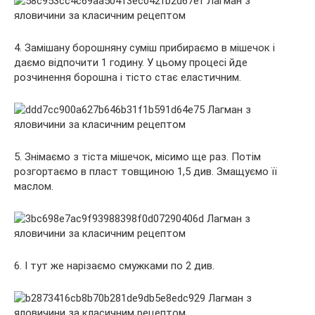
4. Замішану борошняну суміш прибираємо в мішечок і
даємо відпочити 1 годину. У цьому процесі йде
розчинення борошна і тісто стає еластичним.
5. Знімаємо з тіста мішечок, місимо ще раз. Потім
розгортаємо в пласт товщиною 1,5 див. Змащуємо її
маслом.
6. І тут же нарізаємо смужками по 2 див.