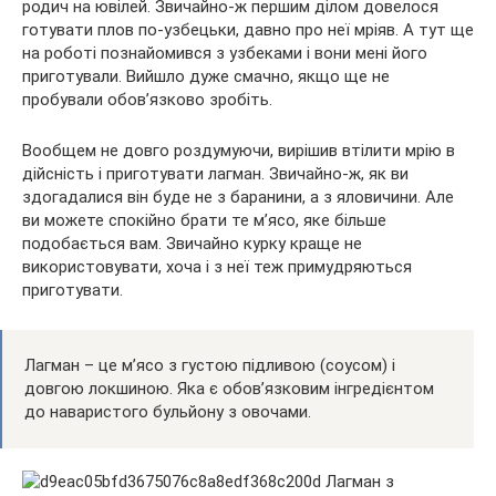
родич на ювілей. Звичайно-ж першим ділом довелося
готувати плов по-узбецьки, давно про неї мріяв. А тут ще
на
роботі познайомився з узбеками і вони мені його
приготували. Вийшло дуже смачно, якщо ще не
пробували обов’язково зробіть.
Вообщем не довго роздумуючи, вирішив втілити мрію в
дійсність і приготувати лагман. Звичайно-ж, як ви
здогадалися він буде не з баранини, а з яловичини. Але
ви можете спокійно брати те м’ясо, яке більше
подобається вам. Звичайно курку краще не
використовувати, хоча і з неї теж примудряються
приготувати.
Лагман – це м’ясо з густою підливою (соусом) і
довгою локшиною. Яка є обов’язковим інгредієнтом
до наваристого бульйону з овочами.