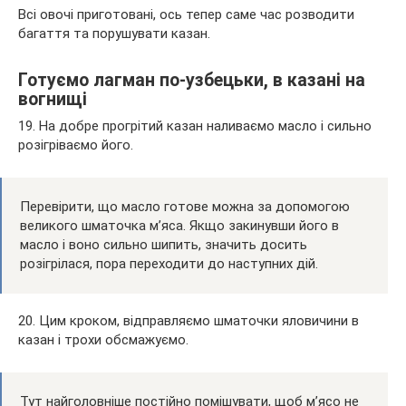
Всі овочі приготовані, ось тепер саме час розводити
багаття та порушувати казан.
Готуємо лагман по-узбецьки, в казані на
вогнищі
19. На добре прогрітий казан наливаємо масло і сильно
розігріваємо його.
Перевірити, що масло готове можна за допомогою
великого шматочка м’яса. Якщо закинувши його в
масло і воно сильно шипить, значить досить
розігрілася, пора переходити до наступних дій.
20. Цим кроком, відправляємо шматочки яловичини в
казан і трохи обсмажуємо.
Тут найголовніше постійно помішувати, щоб м’ясо не