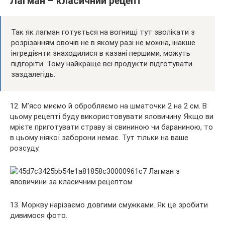
Лагман – класичний рецепт
Так як лагман готується на вогнищі тут зволікати з
розрізанням овочів не в якому разі не можна, інакше
інгредієнти знаходилися в казані першими, можуть
підгоріти. Тому найкраще всі продукти підготувати
заздалегідь.
12. М’ясо миємо й обробляємо на шматочки 2 на 2 см. В
цьому рецепті буду використовувати яловичину. Якщо ви
мрієте приготувати страву зі свининою чи бараниною, то
в цьому ніякої заборони немає. Тут тільки на ваше
розсуду.
13. Моркву нарізаємо довгими смужками. Як це зробити
дивимося фото.