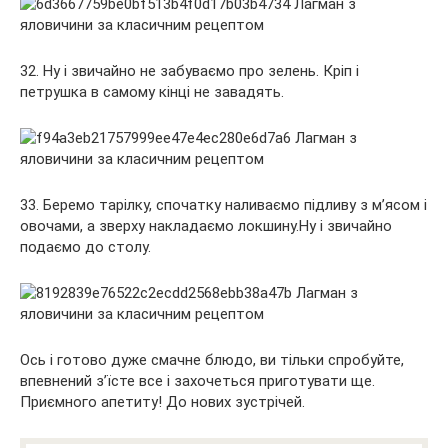
32. Ну і звичайно не забуваємо про зелень. Кріп і
петрушка в самому кінці не завадять.
33. Беремо тарілку, спочатку наливаємо підливу з м’ясом і
овочами, а зверху накладаємо локшину.Ну і звичайно
подаємо до столу.
Ось і готово дуже смачне блюдо, ви тільки спробуйте,
впевнений з’їсте все і захочеться приготувати ще.
Приємного апетиту! До нових зустрічей.