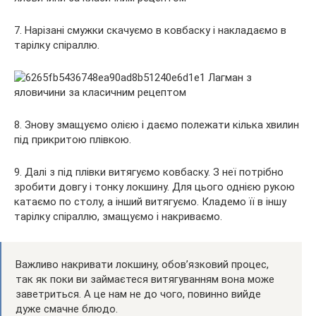
7. Нарізані смужки скачуємо в ковбаску і накладаємо в
тарілку спіраллю.
8. Знову змащуємо олією і даємо полежати кілька хвилин
під прикритою плівкою.
9. Далі з під плівки витягуємо ковбаску. З неї потрібно
зробити довгу і тонку локшину. Для цього однією рукою
катаємо по столу, а інший витягуємо. Кладемо її в іншу
тарілку спіраллю, змащуємо і накриваємо.
Важливо накривати локшину, обов’язковий процес,
так як поки ви займаєтеся витягуванням вона може
заветриться. А це нам не до чого, повинно вийде
дуже смачне блюдо.