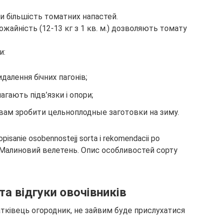
ти більшість томатних напастей.
рожайність (12-13 кг з 1 кв. м.) дозволяють томату
и:
далення бічних пагонів;
агають підв’язки і опори;
 вам зробити цельноплодные заготовки на зиму.
та відгуки овочівників
тківець огородник, не зайвим буде прислухатися