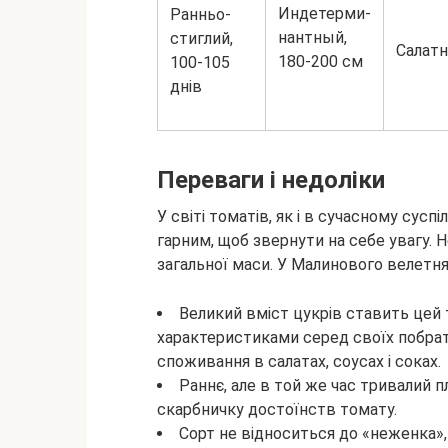
Индетерми-
Ранньо-
нантный,
стиглий,
Салат
180-200 см
100-105
днів
Переваги і недоліки
У світі томатів, як і в сучасному сус
гарним, щоб звернути на себе увагу. Н
загальної маси. У Малинового велетня
Великий вміст цукрів ставить цей
характеристиками серед своїх побрат
споживання в салатах, соусах і соках.
Раннє, але в той же час тривалий
скарбничку достоїнств томату.
Сорт не відноситься до «неженка», 