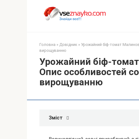
Перейти
до
вмісту
Головна
»
Довідник
»
Урожайний біф-томат Малинов
вирощуванню
Урожайний біф-томат
Опис особливостей со
вирощуванню
Зміст