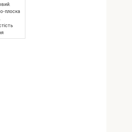
овий.
о-плоска
.
стість
ня