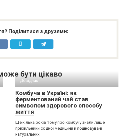
я? Поділитися з друзями:
може бути цікаво
Довідник
Комбуча в Україні: як
ферментований чай став
символом здорового способу
життя
Ще кілька років тому про комбучу знали лише
прихильники східної медицини й поціновувачі
натуральних