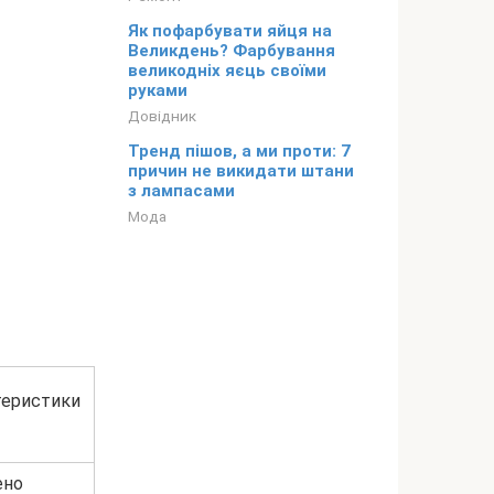
Як пофарбувати яйця на
Великдень? Фарбування
великодніх яєць своїми
руками
Довідник
Тренд пішов, а ми проти: 7
причин не викидати штани
з лампасами
Мода
теристики
ено