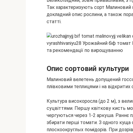
Великоплідний, зовні привабливий, з
Так характеризують сорт Малиновий в
докладний опис рослини, а також пора
статті.
Опис сортовий
культури
Малиновий велетень допущений госсо
плівковими теплицями і на відкритих с
Культура високоросла (до 2 м), з ве
суцвіттями. Першу квіткову кисть мож
чергуються через 1-2 аркуша. Раннє 
збирати перші томати. З одного куща 
плоскоокруглых помідорів. При дозрів