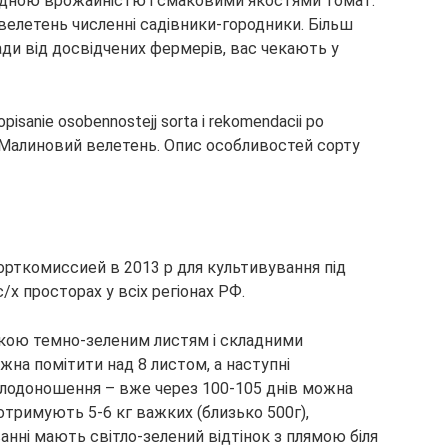
 гідною врожайністю і смаковими якостями томат.
елетень численні садівники-городники. Більш
ди від досвідчених фермерів, вас чекають у
рткомиссией в 2013 р для культивування під
/х просторах у всіх регіонах РФ.
ликою темно-зеленим листям і складними
на помітити над 8 листом, а наступні
плодоношення – вже через 100-105 днів можна
отримують 5-6 кг важких (близько 500г),
анні мають світло-зелений відтінок з плямою біля