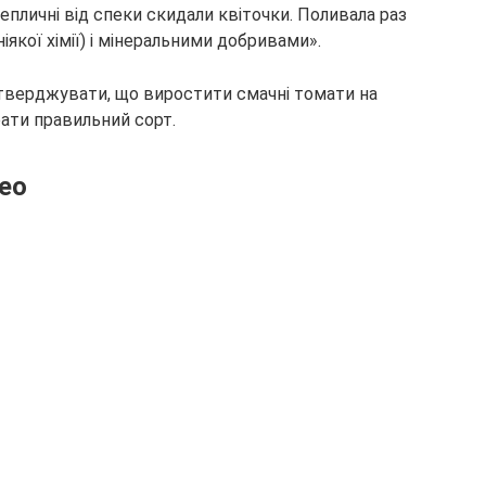
епличні від спеки скидали квіточки. Поливала раз
іякої хімії) і мінеральними добривами».
тверджувати, що виростити смачні томати на
рати правильний сорт.
ео