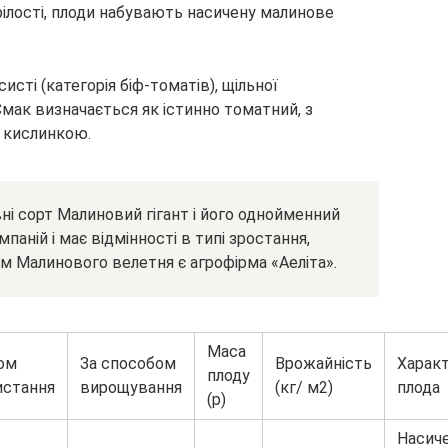
рілості, плоди набувають насичену малинове
систі (категорія біф-томатів), щільної
 Смак визначається як істинно томатний, з
 кислинкою.
ні сорт Малиновий гігант і його однойменний
паній і має відмінності в типі зростання,
ом Малинового велетня є агрофірма «Аеліта».
Маса
ом
За способом
Врожайність
Харак
плоду
истання
вирощування
(кг/ м2)
плода
(р)
Насич