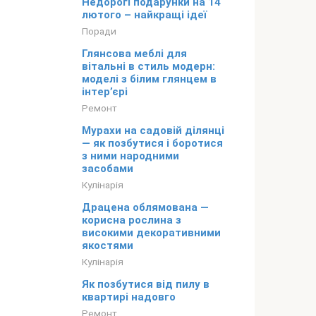
Недорогі подарунки на 14
лютого – найкращі ідеї
Поради
Глянсова меблі для
вітальні в стиль модерн:
моделі з білим глянцем в
інтер’єрі
Ремонт
Мурахи на садовій ділянці
— як позбутися і боротися
з ними народними
засобами
Кулінарія
Драцена облямована —
корисна рослина з
високими декоративними
якостями
Кулінарія
Як позбутися від пилу в
квартирі надовго
Ремонт