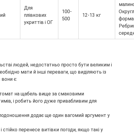
малин
Для
100-
Округл
ний
плівкових
12-13 кг
500
форма
укриттів і ОГ
Ребри
серед
пільстві людей, недостатньо просто бути великим і
еобхідно мати й інші переваги, що виділяють із
 вони є:
 томат на щабель вище за смаковими
имів, і робить його дуже привабливим для
 плодоношення додає ще один вагомий аргумент у
і стійко перенесе витівки погоди, якщо такі у