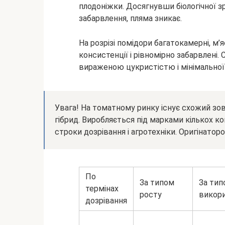
плодоніжки. Досягнувши біологічної з
забарвлення, пляма зникає.
На розрізі помідори багатокамерні, м’я
консистенції і рівномірно забарвлені.
вираженою цукристістю і мінімальної
Увага! На томатному ринку існує схожий зов
гібрид. Виробляється під марками кількох ком
строки дозрівання і агротехніки. Оригінатор
По
За типом
За тип
термінах
росту
викор
дозрівання