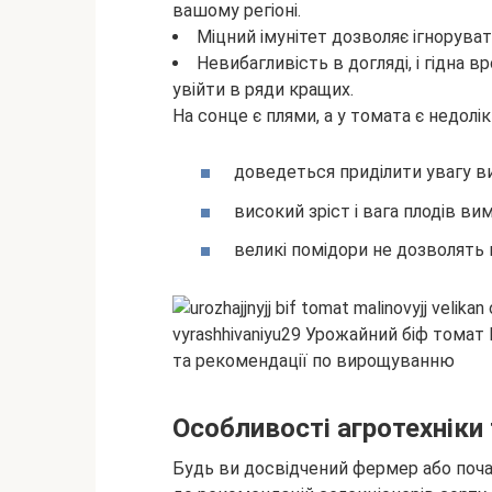
вашому регіоні.
Міцний імунітет дозволяє ігнорува
Невибагливість в догляді, і гідна в
увійти в ряди кращих.
На сонце є плями, а у томата є недолік
доведеться приділити увагу ви
високий зріст і вага плодів вим
великі помідори не дозволять
Особливості агротехніки 
Будь ви досвідчений фермер або поча