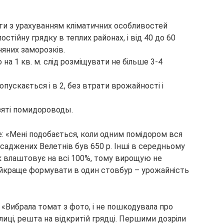
ати з урахуванням кліматичних особливостей
постійну грядку в теплих районах, і від 40 до 60
няних заморозків.
 на 1 кв. м. слід розміщувати не більше 3-4
пускається і в 2, без втрати врожайності і
взяті помидороводы.
е: «Мені подобається, коли одним помідором вся
осаджених Велетнів був 650 р. Інші в середньому
ак влаштовує на всі 100%, тому вирощую не
айкраще формувати в один стовбур – урожайність
 «Вибрала томат з фото, і не пошкодувала про
лиці, решта на відкритій грядці. Першими дозріли