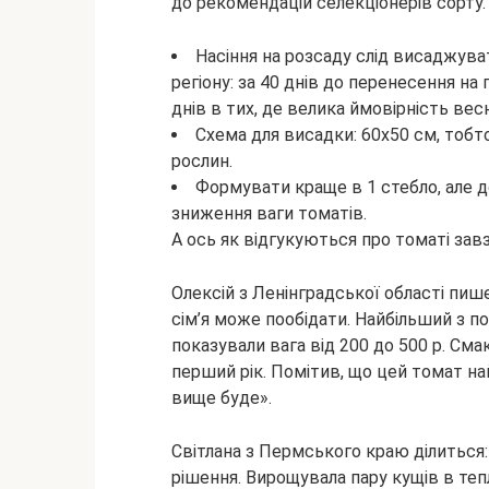
до рекомендацій селекціонерів сорту.
Насіння на розсаду слід висаджув
регіону: за 40 днів до перенесення на 
днів в тих, де велика ймовірність вес
Схема для висадки: 60х50 см, тобто
рослин.
Формувати краще в 1 стебло, але до
зниження ваги томатів.
А ось як відгукуються про томаті за
Олексій з Ленінградської області пиш
сім’я може пообідати. Найбільший з п
показували вага від 200 до 500 р. См
перший рік. Помітив, що цей томат н
вище буде».
Світлана з Пермського краю ділиться:
рішення. Вирощувала пару кущів в теп