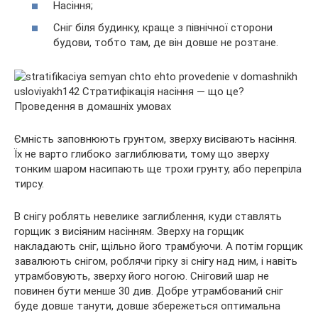
Насіння;
Сніг біля будинку, краще з північної сторони
будови, тобто там, де він довше не розтане.
Ємність заповнюють грунтом, зверху висівають насіння.
Їх не варто глибоко заглиблювати, тому що зверху
тонким шаром насипають ще трохи грунту, або перепріла
тирсу.
В снігу роблять невелике заглиблення, куди ставлять
горщик з висіяним насінням. Зверху на горщик
накладають сніг, щільно його трамбуючи. А потім горщик
завалюють снігом, роблячи гірку зі снігу над ним, і навіть
утрамбовують, зверху його ногою. Сніговий шар не
повинен бути менше 30 див. Добре утрамбований сніг
буде довше танути, довше збережеться оптимальна