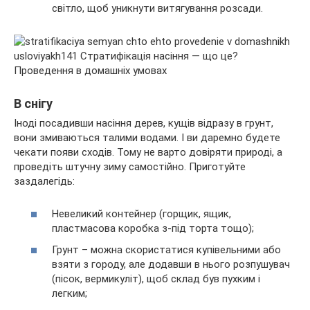
світло, щоб уникнути витягування розсади.
В снігу
Іноді посадивши насіння дерев, кущів відразу в грунт,
вони змиваються талими водами. І ви даремно будете
чекати появи сходів. Тому не варто довіряти природі, а
проведіть штучну зиму самостійно. Приготуйте
заздалегідь:
Невеликий контейнер (горщик, ящик,
пластмасова коробка з-під торта тощо);
Грунт – можна скористатися купівельними або
взяти з городу, але додавши в нього розпушувач
(пісок, вермикуліт), щоб склад був пухким і
легким;