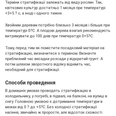
Терміни стратифікації залежать від виду рослин. Так,
квіткових культур достатньо 1 місяця при температурі
+3+5 ? с, а іноді і одного тижня.
Хвойним деревам потрібно близько 3 місяців і більше при
температурі 0?С. А плодові дерева взагалі рекомендують
витримувати до 100 днів при температурі 0+5?С.
Тому, перед тим як помістити посадковий матеріал на
стратифікацію, визначитеся з терміном. Визначте
приблизний час висадки розсади у відкритий грунт. А
потім шляхом зворотного відліку відніміть час,
необхідний для стратифікації.
Способи проведення
В домашніх умовах проводять стратифікацію в
холодильнику, у погребі, в підвалі, на балконі, на вулиці в
снігу. Головною умовою є дотримання температури в
межах від 0 ? до +5?С. Без холодної стратифікації
насіння, звичайно ж проросте, але відсоток схожості