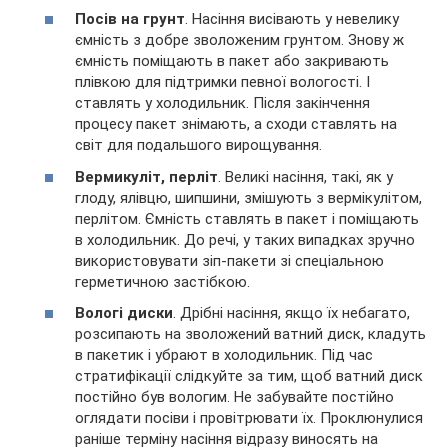
Посів на грунт
. Насіння висівають у невелику
ємність з добре зволоженим грунтом. Знову ж
ємність поміщають в пакет або закривають
плівкою для підтримки певної вологості. І
ставлять у холодильник. Після закінчення
процесу пакет знімають, а сходи ставлять на
світ для подальшого вирощування.
Вермикуліт, перліт
. Великі насіння, такі, як у
глоду, ялівцю, шипшини, змішують з вермікулітом,
перлітом. Ємність ставлять в пакет і поміщають
в холодильник. До речі, у таких випадках зручно
використовувати зіп-пакети зі спеціальною
герметичною застібкою.
Вологі диски
. Дрібні насіння, якщо їх небагато,
розсипають на зволожений ватний диск, кладуть
в пакетик і убрают в холодильник. Під час
стратифікації слідкуйте за тим, щоб ватний диск
постійно був вологим. Не забувайте постійно
оглядати посіви і провітрювати їх. Проклюнулися
раніше терміну насіння відразу виносять на