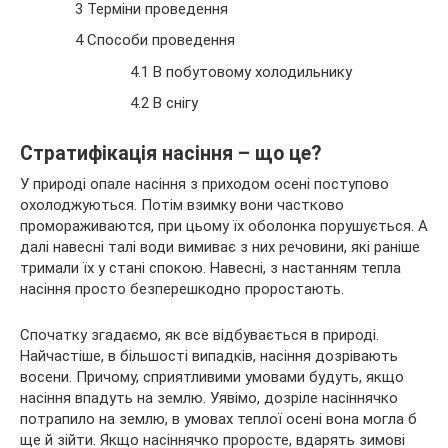
3 Терміни проведення
4 Способи проведення
4.1 В побутовому холодильнику
4.2 В снігу
Стратифікація насіння – що це?
У природі опале насіння з приходом осені поступово
охолоджуються. Потім взимку вони частково
промораживаются, при цьому їх оболонка порушується. А
далі навесні талі води вимиває з них речовини, які раніше
тримали їх у стані спокою. Навесні, з настанням тепла
насіння просто безперешкодно проростають.
Спочатку згадаємо, як все відбувається в природі.
Найчастіше, в більшості випадків, насіння дозрівають
восени. Причому, сприятливими умовами будуть, якщо
насіння впадуть на землю. Уявімо, дозріле насіннячко
потрапило на землю, в умовах теплої осені вона могла б
ще й зійти. Якщо насіннячко проросте, вдарять зимові