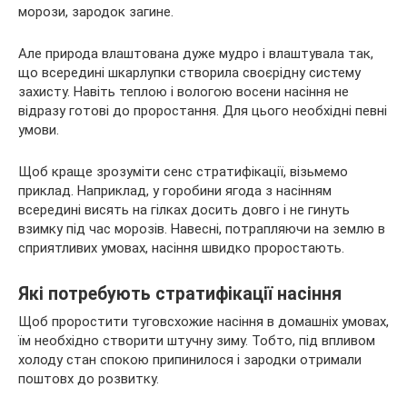
морози, зародок загине.
Але природа влаштована дуже мудро і влаштувала так,
що всередині шкарлупки створила своєрідну систему
захисту. Навіть теплою і вологою восени насіння не
відразу готові до проростання. Для цього необхідні певні
умови.
Щоб краще зрозуміти сенс стратифікації, візьмемо
приклад. Наприклад, у горобини ягода з насінням
всередині висять на гілках досить довго і не гинуть
взимку під час морозів. Навесні, потрапляючи на землю в
сприятливих умовах, насіння швидко проростають.
Які потребують стратифікації насіння
Щоб проростити туговсхожие насіння в домашніх умовах,
їм необхідно створити штучну зиму. Тобто, під впливом
холоду стан спокою припинилося і зародки отримали
поштовх до розвитку.