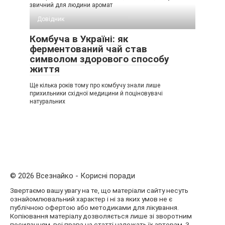
звичний для людини аромат
Довідник
Комбуча в Україні: як
ферментований чай став
символом здорового способу
життя
Ще кілька років тому про комбучу знали лише
прихильники східної медицини й поціновувачі
натуральних
© 2026 Всезнайко - Корисні поради
Звертаємо вашу увагу на те, що матеріали сайту несуть
ознайомлювальний характер і ні за яких умов не є
публічною офертою або методиками для лікування.
Копіювання матеріалу дозволяється лише зі зворотним
посиланням, всі права на статті належать їх авторам. З