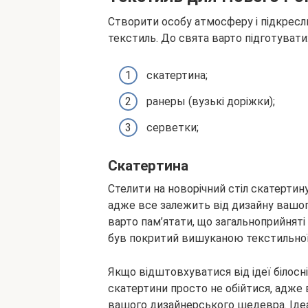
Створити особу атмосферу і підкресл
текстиль. До свята варто підготувати
скатертина;
ранеры (вузькі доріжки);
серветки;
Скатертина
Стелити на новорічний стіл скатертину
адже все залежить від дизайну вашого
варто пам’ятати, що загальноприйняті
був покритий вишуканою текстильної
Якщо відштовхуватися від ідеї білосн
скатертини просто не обійтися, адже
вашого дизайнерського шедевра. Ідеал