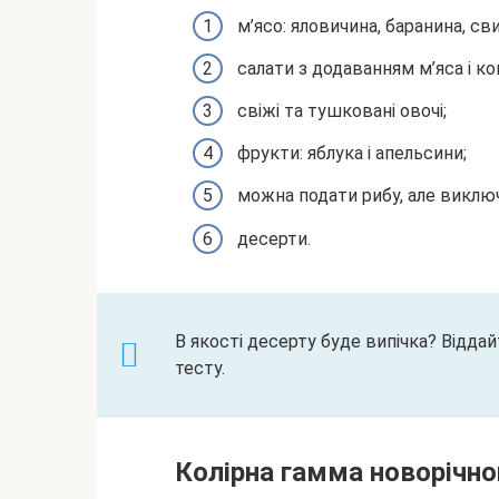
м’ясо: яловичина, баранина, сви
салати з додаванням м’яса і ко
свіжі та тушковані овочі;
фрукти: яблука і апельсини;
можна подати рибу, але виклю
десерти.
В якості десерту буде випічка? Відд
тесту.
Колірна гамма новорічно