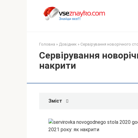
Перейти
до
вмісту
Головна
»
Довідник
»
Сервірування новорічного сто
Сервірування новорічн
накрити
Зміст