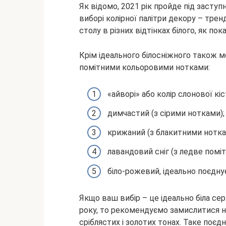
Як відомо, 2021 рік пройде під засту
виборі колірної палітри декору – тре
столу в різних відтінках білого, як пок
Крім ідеального білосніжного також 
помітними кольоровими нотками:
«айворі» або колір слонової к
димчастий (з сірими нотками);
крижаний (з блакитними нотка
лавандовий сніг (з ледве помі
біло-рожевий, ідеально поєднує
Якщо ваш вибір – це ідеально біла сер
року, то рекомендуємо замислитися 
сріблястих і золотих тонах. Таке поєд