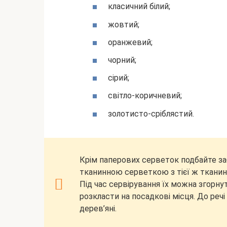
класичний білий;
жовтий;
оранжевий;
чорний;
сірий;
світло-коричневий;
золотисто-сріблястий.
Крім паперових серветок подбайте за
тканинною серветкою з тієї ж тканини,
Під час сервірування їх можна згорну
розкласти на посадкові місця. До реч
дерев’яні.