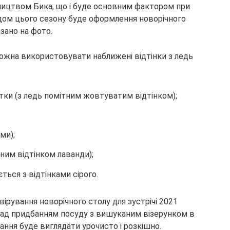
пництвом Бика, що і буде основним фактором при
ндом цього сезону буде оформлення новорічного
азано на фото.
можна використовувати наближені відтінки з ледь
істки (з ледь помітним жовтуватим відтінком);
ми);
тним відтінком лаванди);
ться з відтінками сірого.
вірування новорічного столу для зустрічі 2021
над придбанням посуду з вишуканим візерунком в
нання буде виглядати урочисто і розкішно.