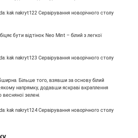
цяє бути відтінок Neo Mint – білий з легкої
бширна. Більше того, взявши за основу білий
ь-якому напрямку, додавши яскраві вкраплення
о весняної зелені.
ку