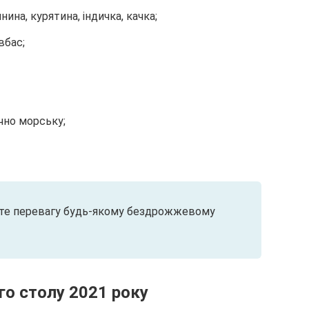
нина, курятина, індичка, качка;
вбас;
чно морську;
айте перевагу будь-якому бездрожжевому
го столу 2021 року