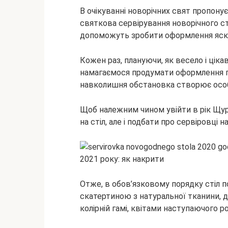
В очікуванні новорічних свят пропону
святкова сервірування новорічного стол
допоможуть зробити оформлення яскр
Кожен раз, плануючи, як весело і цік
намагаємося продумати оформлення пр
навколишня обстановка створює особ
Щоб належним чином увійти в рік Щур
на стіл, але і подбати про сервіровці н
Отже, в обов’язковому порядку стіл
скатертиною з натуральної тканини, д
колірній гамі, квітами наступаючого ро