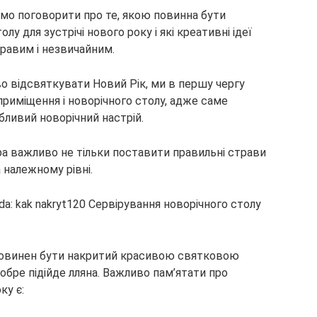
ємо поговорити про те, якою повинна бути
у для зустрічі нового року і які креативні ідеї
авим і незвичайним.
аво відсвяткувати
Новий Рік, ми в першу чергу
иміщення і новорічного столу, адже саме
ливий новорічний настрій.
а важливо не тільки поставити правильні страви
а належному рівні.
 повинен бути накритий красивою святковою
обре підійде лляна. Важливо пам’ятати про
ку є: