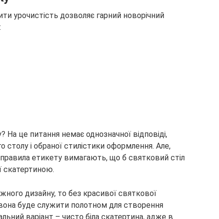
ити урочистість дозволяє гарний новорічний
:
? На це питання немає однозначної відповіді,
 столу і обраної стилістики оформлення. Але,
 правила етикету вимагають, що б святковий стіл
 скатертиною.
іжного дизайну, то без красивої святкової
 вона буде служити полотном для створення
ьний варіант – чисто біла скатертина, адже в