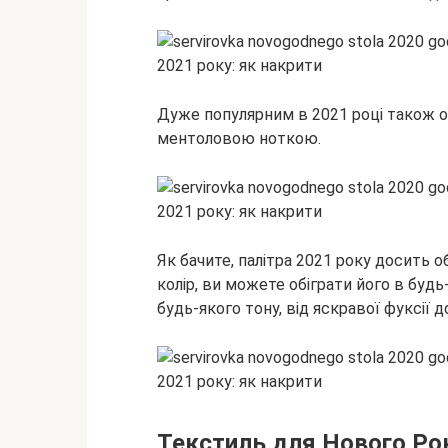
Дуже популярним в 2021 році також обі
ментоловою ноткою.
Як бачите, палітра 2021 року досить о
колір, ви можете обіграти його в буд
будь-якого тону, від яскравої фуксії д
Текстиль для Нового Ро