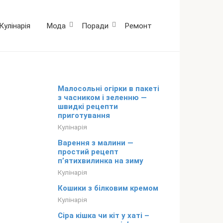
Кулінарія
Мода
Поради
Ремонт
Малосольні огірки в пакеті
з часником і зеленню —
швидкі рецепти
приготування
Кулінарія
Варення з малини —
простий рецепт
п’ятихвилинка на зиму
Кулінарія
Кошики з білковим кремом
Кулінарія
Сіра кішка чи кіт у хаті –