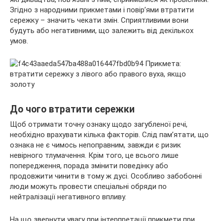
Згідно з народними прикметами і повір’ями втратити
сережку – значить чекати змін. Сприятливими вони
будуть або негативними, що залежить від декількох
умов.
До чого втратити сережки
Щоб отримати точну ознаку щодо загубленої речі,
необхідно врахувати кілька факторів. Слід пам’ятати, що
ознака не є чимось непоправним, завжди є ризик
невірного тлумачення. Крім того, це всього лише
попередження, порада змінити поведінку або
продовжити чинити в тому ж дусі. Особливо забобонні
люди можуть провести спеціальні обряди по
нейтралізації негативного впливу.
На що звернути увагу при інтерпретації прикмети при