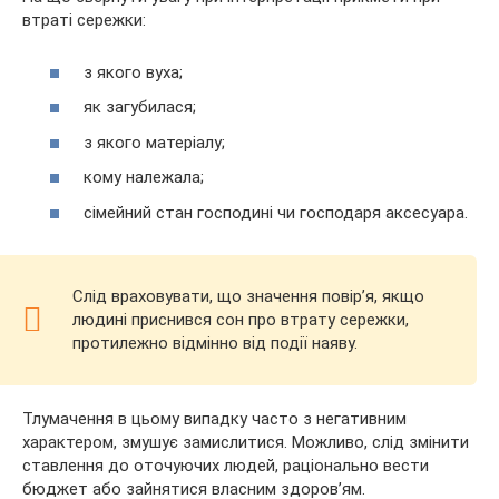
втраті сережки:
з якого вуха;
як загубилася;
з якого матеріалу;
кому належала;
сімейний стан господині чи господаря аксесуара.
Слід враховувати, що значення повір’я, якщо
людині приснився сон про втрату сережки,
протилежно відмінно від події наяву.
Тлумачення в цьому випадку часто з негативним
характером, змушує замислитися. Можливо, слід змінити
ставлення до оточуючих людей, раціонально вести
бюджет або зайнятися власним здоров’ям.