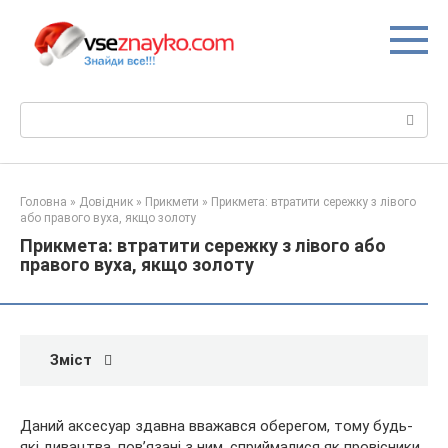
Перейти
до
вмісту
Пошук:
Головна
»
Довідник
»
Прикмети
»
Прикмета: втратити сережку з лівого
або правого вуха, якщо золоту
Прикмета: втратити сережку з лівого або
правого вуха, якщо золоту
Зміст
Даний аксесуар здавна вважався оберегом, тому будь-
які дивацтва, пов’язані з ним, сприймалися як провісники.