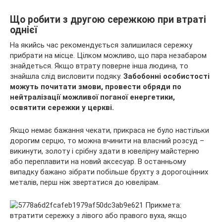
Що робити з другою сережкою при втраті
однієї
На якийсь час рекомендується залишилася сережку
прибрати на місце. Цілком можливо, що пара незабаром
знайдеться. Якщо втрату поверне інша людина, то
знайшла слід висловити подяку.
Забобонні особистості
можуть почитати змови, провести обряди по
нейтралізації можливої поганої енергетики,
освятити сережки у церкві.
Якщо немає бажання чекати, прикраса не було настільки
дорогим серцю, то можна вчинити на власний розсуд –
викинути, золоту і срібну здати в ювелірну майстерню
або переплавити на новий аксесуар. В останньому
випадку бажано зібрати побільше брухту з дорогоцінних
металів, перш ніж звертатися до ювелірам.