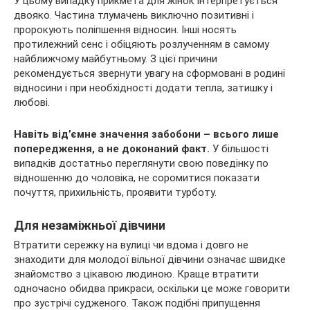
У цьому випадку прикмета для жінок інтерпретується
двояко. Частина тлумачень виключно позитивні і
пророкують поліпшення відносин. Інші носять
протилежний сенс і обіцяють розлученням в самому
найближчому майбутньому. З цієї причини
рекомендується звернути увагу на сформовані в родині
відносини і при необхідності додати тепла, затишку і
любові.
Навіть від’ємне значення забобони – всього лише
попередження, а не доконаний факт.
У більшості
випадків достатньо переглянути свою поведінку по
відношенню до чоловіка, не соромитися показати
почуття, прихильність, проявити турботу.
Для незаміжньої дівчини
Втратити сережку на вулиці чи вдома і довго не
знаходити для молодої вільної дівчини означає швидке
знайомство з цікавою людиною. Краще втратити
одночасно обидва прикраси, оскільки це може говорити
про зустрічі судженого. Також подібні припущення