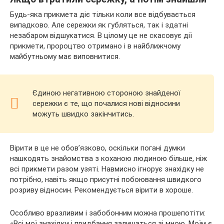
Будь-яка прикмета діє тільки коли все відбувається
випадково. Але сережки як губляться, так і здатні
незабаром відшукатися. В цілому це не скасовує дії
прикмети, пророцтво отримано і в найближчому
майбутньому має виповнитися.
Єдиною негативною стороною знайденої
сережки є те, що почалися нові відносини
можуть швидко закінчитись.
Вірити в це не обов’язково, оскільки погані думки
нашкодять знайомства з коханою людиною більше, ніж
всі прикмети разом узяті. Навмисно ігнорує знахідку не
потрібно, навіть якщо присутні побоювання швидкого
розриву відносин. Рекомендується вірити в хороше.
Особливо вразливим і забобонним можна прошепотіти:
«Всі мої знахідки і придбання залишаться зі мною. Моїм є