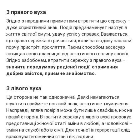
З правого вуха
Згідно з народними прикметами втратити цю сережку –
дуже сприятливий знак. Подія предзнаменует наступ в
життя світлої смуги, удачу, успіх у справах. Вважається,
що права сережка втрачається, коли на людину наслали
порчу, пристріт, прокляття. Таким способом аксесуар
захищає свою власницю від негативного впливу ззовні.
Згідно забобонам, втратити сережку з правого вуха –
значить передумову радісної події, отримання
добрих звісток, приємне знайомство.
З лівого вуха
Ця сторона не так однозначна. Деякі намагаються
шукати в приймете поганий знак, негативне тлумачення.
Насправді, вплив повір’я може бути лише слабкіше, ніж на
правій стороні. Втратити сережку з лівого вуха пророкує
представниці жіночої статі зміни в любові, а чоловікові –
зміни на службі або в сім’ї. Для точної інтерпретації слід
враховувати сімейний стан і вік людини.