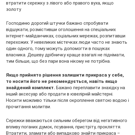
Господиню дорогий штучки бажано спробувати
відшукати, розмістивши оголошення на спеціальних
інтернет-майданчиках, соціальних мережах, розпитавши
перехожих. У невеликих містечках люди часто не знають
один одного, тому можуть допомогти в пошуках
власника. Дешеву дрібничку краще взагалі не піднімати,
тим більше, що без пари вона нікому не потрібна.
Якщо прийнято рішення залишити прикраса у себе,
то носити його не рекомендується, навіть якщо
знайдений комплект.
Бажано переплавити знахідку на
інший аксесуар або продати в ювелірній майстерні.
Носити можливо тільки після окроплення святою водою і
прочитання молитви.
Сережки вважаються сильним оберегом від негативного
впливу поганих думок, псування, пристріту, прокляття.
Втратити, зламати або випадково знайти прикраса –