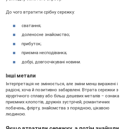
До чого втратити срібну сережку:
сватання;
доленосне знайомство;
прибуток;
приємна несподіванка;
добрі, довгоочікувані новини.
Інші метали
Інтерпретація не змінюється, але зміни менш виражені і
радісні, хоча й позитивно забарвлені. Втрата сережки з
хірургічного сплаву або більш дешевих металів – ознака
приємних клопотів, дружніх зустрічей, романтичних
побачень, флірту, знайомства з порядною, цікавою
людиною.
Якщо втратили сережку, а потім знайшли