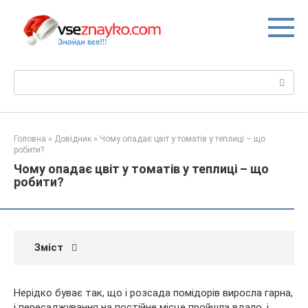
Перейти
до
вмісту
Пошук:
Головна
»
Довідник
»
Чому опадає цвіт у томатів у теплиці – що
робити?
Чому опадає цвіт у томатів у теплиці – що
робити?
Зміст
Нерідко буває так, що і розсада помідорів виросла гарна,
і пересаджування на постійне місце пройшла вдало, і