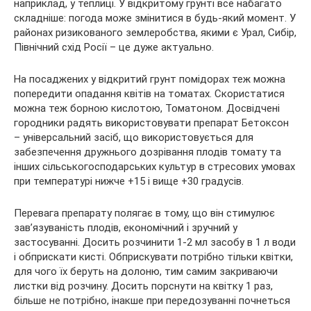
наприклад, у теплиці. У відкритому грунті все набагато
складніше: погода може змінитися в будь-який момент. У
районах ризикованого землеробства, якими є Урал, Сибір,
Північний схід Росії – це дуже актуально.
На посаджених у відкритий грунт помідорах теж можна
попередити опадання квітів на томатах. Скористатися
можна теж борною кислотою, Томатоном. Досвідчені
городники радять використовувати препарат Бетоксон
– універсальний засіб, що використовується для
забезпечення дружнього дозрівання плодів томату та
інших сільськогосподарських культур в стресових умовах
при температурі нижче +15 і вище +30 градусів.
Перевага препарату полягає в тому, що він стимулює
зав’язуваність плодів, економічний і зручний у
застосуванні. Досить розчинити 1-2 мл засобу в 1 л води
і обприскати кисті. Обприскувати потрібно тільки квітки,
для чого їх беруть на долоню, тим самим закриваючи
листки від розчину. Досить порснути на квітку 1 раз,
більше не потрібно, інакше при передозуванні почнеться