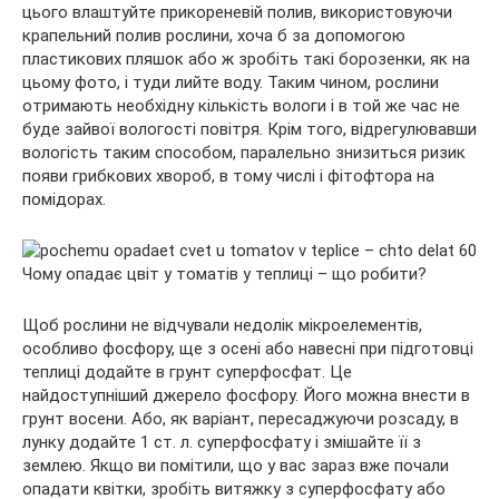
цього влаштуйте прикореневій полив, використовуючи
крапельний полив рослини, хоча б за допомогою
пластикових пляшок або ж зробіть такі борозенки, як на
цьому фото, і туди лийте воду. Таким чином, рослини
отримають необхідну кількість вологи і в той же час не
буде зайвої вологості повітря. Крім того, відрегулювавши
вологість таким способом, паралельно знизиться ризик
появи грибкових хвороб, в тому числі і фітофтора на
помідорах.
Щоб рослини не відчували недолік мікроелементів,
особливо фосфору, ще з осені або навесні при підготовці
теплиці додайте в грунт суперфосфат. Це
найдоступніший джерело фосфору. Його можна внести в
грунт восени. Або, як варіант, пересаджуючи розсаду, в
лунку додайте 1 ст. л. суперфосфату і змішайте її з
землею. Якщо ви помітили, що у вас зараз вже почали
опадати квітки, зробіть витяжку з суперфосфату або