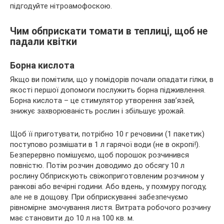
підгодуйте нітроамофоскою.
Чим обприскати томати в теплиці, щоб не
падали квітки
Борна кислота
Якщо ви помітили, що у помідорів почали опадати гілки, в
якості першої допомоги послужить борна підживлення.
Борна кислота – це стимулятор утворення зав’язей,
знижує захворюваність рослин і збільшує урожай.
Щоб її приготувати, потрібно 10 г речовини (1 пакетик)
поступово розмішати в 1 л гарячої води (не в окропі!).
Безперервно помішуємо, щоб порошок розчинився
повністю. Потім розчин доводимо до обсягу 10 л
рослину Обприскують свіжоприготовленим розчином у
ранкові або вечірні години. Або вдень, у похмуру погоду,
але не в дощову. При обприскуванні забезпечуємо
рівномірне змочування листя. Витрата робочого розчину
має становити до 10 л на 100 кв. м.