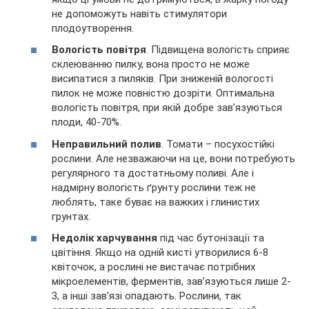
не допоможуть навіть стимулятори
плодоутворення.
Вологість повітря
. Підвищена вологість сприяє
склеюванню пилку, вона просто не може
висипатися з пиляків. При зниженій вологості
пилок не може повністю дозріти. Оптимальна
вологість повітря, при якій добре зав’язуються
плоди, 40-70%.
Неправильний полив
. Томати – посухостійкі
рослини. Але незважаючи на це, вони потребують
регулярного та достатньому поливі. Але і
надмірну вологість ґрунту рослини теж не
люблять, таке буває на важких і глинистих
грунтах.
Недолік харчування
під час бутонізації та
цвітіння. Якщо на одній кисті утворилися 6-8
квіточок, а рослині не вистачає потрібних
мікроелементів, ферментів, зав’язуються лише 2-
3, а інші зав’язі опадають. Рослини, так