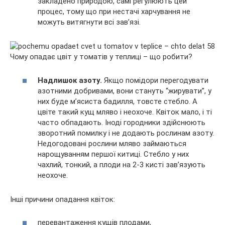
закладено природою, самі регулюють цей
процес, тому що при нестачі харчування не
можуть витягнути всі зав’язі.
Надлишок азоту.
Якщо помідори перегодувати
азотними добривами, вони стануть “жирувати”, у
них буде м’ясиста бадилля, товсте стебло. А
цвіте такий кущ мляво і неохоче. Квіток мало, і ті
часто обпадають. Іноді городники здійснюють
зворотний помилку і не додають рослинам азоту.
Недогодовані рослини мляво займаються
нарощуванням першої китиці. Стебло у них
чахлий, тонкий, а плоди на 2-3 кисті зав’язують
неохоче.
Інші причини опадання квіток:
перевантаження кущів плодами,