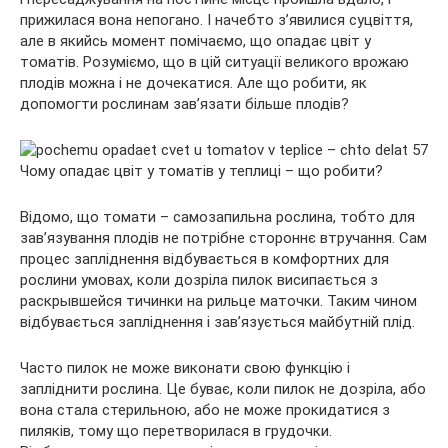
прижилася вона непогано. І начебто з’явилися суцвіття,
але в якийсь момент помічаємо, що опадає цвіт у
томатів. Розуміємо, що в цій ситуації великого врожаю
плодів
можна і не дочекатися. Але що робити, як
допомогти рослинам зав’язати більше плодів?
Відомо, що томати – самозапильна рослина, тобто для
зав’язування плодів не потрібне стороннє втручання. Сам
процес запліднення відбувається в комфортних для
рослини умовах, коли дозріла пилок висипається з
раскрывшейся тичинки на рильце маточки. Таким чином
відбувається запліднення і зав’язується майбутній плід.
Часто пилок не може виконати свою функцію і
запліднити рослина. Це буває, коли пилок не дозріла, або
вона стала стерильною, або не може прокидатися з
пиляків, тому що перетворилася в грудочки.