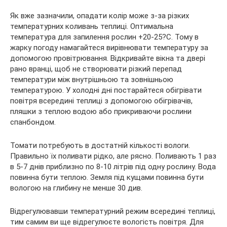
Як вже зазначили, опадати колір може з-за різких
температурних коливань теплиці. Оптимальна
температура для запилення рослин +20-25?С. Тому в
жарку погоду намагайтеся вирівнювати температуру за
допомогою провітрювання. Відкривайте вікна та двері
рано вранці, щоб не створювати різкий перепад
температури між внутрішньою та зовнішньою
температурою. У холодні дні постарайтеся обігрівати
повітря всередині теплиці з допомогою обігрівачів,
пляшки з теплою водою або прикриваючи рослини
спанбондом.
Томати потребують в достатній кількості вологи.
Правильно їх поливати рідко, але рясно. Поливають 1 раз
в 5-7 днів приблизно по 8-10 літрів під одну рослину. Вода
повинна бути теплою. Земля під кущами повинна бути
вологою на глибину не менше 30 див.
Відрегулювавши температурний режим всередині теплиці,
тим самим ви ще відрегулюєте вологість повітря. Для