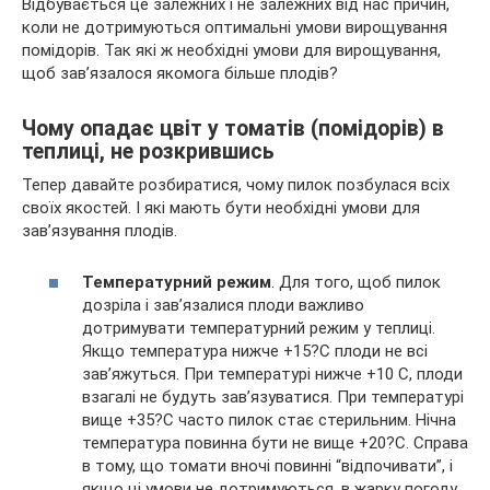
Відбувається це залежних і не залежних від нас причин,
коли не дотримуються оптимальні умови вирощування
помідорів. Так які ж необхідні умови для вирощування,
щоб зав’язалося якомога більше плодів?
Чому опадає цвіт у томатів (помідорів) в
теплиці, не розкрившись
Тепер давайте розбиратися, чому пилок позбулася всіх
своїх якостей. І які мають бути необхідні умови для
зав’язування плодів.
Температурний режим
. Для того, щоб пилок
дозріла і зав’язалися плоди важливо
дотримувати температурний режим у теплиці.
Якщо температура нижче +15?С плоди не всі
зав’яжуться. При температурі нижче +10 С, плоди
взагалі не будуть зав’язуватися. При температурі
вище +35?С часто пилок стає стерильним. Нічна
температура повинна бути не вище +20?С. Справа
в тому, що томати вночі повинні “відпочивати”, і
якщо ці умови не дотримуються, в жарку погоду