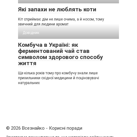
Які запахи не люблять коти
Кіт сприймає дім не лише очима, а й носом, тому
звичний для людини аромат
Довідник
Комбуча в Україні: як
ферментований чай став
символом здорового способу
життя
Ще кілька років тому про комбучу знали лише
прихильники східної медицини й поціновувачі
натуральних
© 2026 Всезнайко - Корисні поради
Звертаємо вашу увагу на те, що матеріали сайту несуть