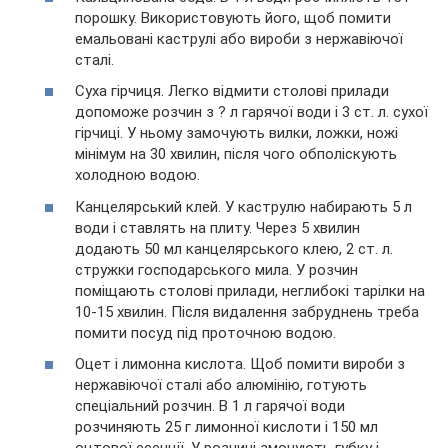
порошку. Використовують його, щоб помити
емальовані каструлі або вироби з нержавіючої
сталі.
Суха гірчиця. Легко відмити столові прилади
допоможе розчин з ? л гарячої води і 3 ст. л. сухої
гірчиці. У ньому замочують вилки, ложки, ножі
мінімум на 30 хвилин, після чого обполіскують
холодною водою.
Канцелярський клей. У каструлю набирають 5 л
води і ставлять на плиту. Через 5 хвилин
додають 50 мл канцелярського клею, 2 ст. л.
стружки господарського мила. У розчин
поміщають столові прилади, неглибокі тарілки на
10-15 хвилин. Після видалення забруднень треба
помити посуд під проточною водою.
Оцет і лимонна кислота. Щоб помити вироби з
нержавіючої сталі або алюмінію, готують
спеціальний розчин. В 1 л гарячої води
розчиняють 25 г лимонної кислоти і 150 мл