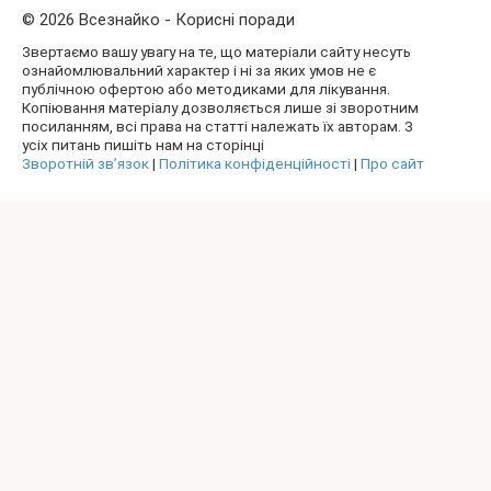
© 2026 Всезнайко - Корисні поради
Звертаємо вашу увагу на те, що матеріали сайту несуть
ознайомлювальний характер і ні за яких умов не є
публічною офертою або методиками для лікування.
Копіювання матеріалу дозволяється лише зі зворотним
посиланням, всі права на статті належать їх авторам. З
усіх питань пишіть нам на сторінці
Зворотній зв’язок
|
Політика конфіденційності
|
Про сайт