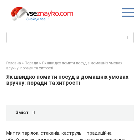
Перейти
до
вмісту
Пошук:
Головна
»
Поради
»
Як швидко помити посуд в домашніх умовах
вручну: поради та хитрості
Як швидко помити посуд в домашніх умовах
вручну: поради та хитрості
Зміст
Миття тарілок, стаканів, каструль – традиційна
обов’язок як домогосподарок, так і працюючих жінок.