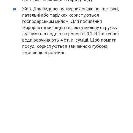
Жир. Для видалення жирних слідів на каструлі,
пательні або тарілках користуються
господарським милом. Для посилення
жирорастворяющего ефекту мильну стружку
змішують з содою в пропорції 3:1. В ? л теплої
води розчиняють 4 ст. л. суміші. Щоб помити
посуд, користуються звичайною губкою,
змоченою в розчині.