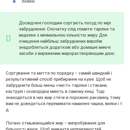
ложки.
Досвідчені господині сортують посуд по мірі
забруднення. Спочатку слід помити тарілки та
виделки з мінімальною кількістю жиру. Для
очищення найбільш забруднених виробів
знадобляться додаткові або домашні миючі
засоби з вираженим жирорастворяющим дією.
Сортування та миття по порядку – самий швидкий і
результативний спосіб прибирання на кухні. Щоб не
забруднити більш-менш «чисті» тарілки і стакани,
каструлі і сковорідки миють в самому кінці. Тоді
знаходиться в них жир стече в порожню раковину, тому
вам не доведеться перемивати намилені чашки, вилки і т.
д.
Погано отмывающийся жир – випробування для
більшості жінок. Щоб уникнути неприємностей,