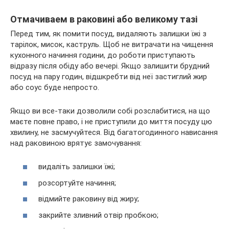
Отмачиваем в раковині або великому тазі
Перед тим, як помити посуд, видаляють залишки їжі з
тарілок, мисок, каструль. Щоб не витрачати на чищення
кухонного начиння години, до роботи приступають
відразу після обіду або вечері. Якщо залишити брудний
посуд на пару годин, відшкребти від неї застиглий жир
або соус буде непросто.
Якщо ви все-таки дозволили собі розслабитися, на що
маєте повне право, і не приступили до миття посуду цю
хвилину, не засмучуйтеся. Від багатогодинного нависання
над раковиною врятує замочування:
видаліть залишки їжі;
розсортуйте начиння;
відмийте раковину від жиру;
закрийте зливний отвір пробкою;