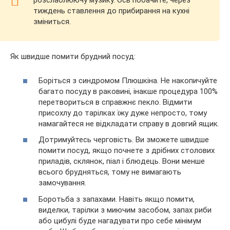
розслаблюючу музику. Ось побачите, через
тиждень ставлення до прибирання на кухні
зміниться.
Як швидше помити брудний посуд:
Боріться з синдромом Плюшкіна. Не накопичуйте
багато посуду в раковині, інакше процедура 100%
перетвориться в справжнє пекло. Відмити
присохлу до тарілках їжу дуже непросто, тому
намагайтеся не відкладати справу в довгий ящик.
Дотримуйтесь черговість. Ви зможете швидше
помити посуд, якщо почнете з дрібних столових
приладів, склянок, піал і блюдець. Вони менше
всього брудняться, тому не вимагають
замочування.
Боротьба з запахами. Навіть якщо помити,
виделки, тарілки з миючим засобом, запах риби
або цибулі буде нагадувати про себе мінімум