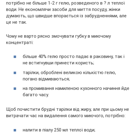
потрібно не більше 1-2 г гелю, розведеного в ? л теплої
води. Не економлячи засоби для миття посуду, жінки
думають, що швидше впорається із забрудненнями, але
це не так.
Чому не варто рясно змочувати губку в миючому
концентраті:
більше 40% гелю просто падає в раковину, так і
не встигнувши принести користь;
тарілки, оброблені великою кількістю гелю,
погано відмиваються;
на промивання намиленою кухонного начиння йде
багато часу.
Щоб почистити брудні тарілки від жиру, але при цьому не
витрачати час на видалення самого миючого, потрібно:
налити в піалу 250 мл теплої води;