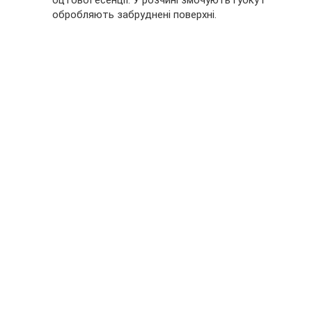
оцтової есенції. У розчині змочують губку і
обробляють забруднені поверхні.