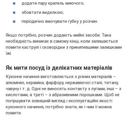
додати пару крапель миючого;
збовтати виделкою;
періодично вмочувати губку у розчин.
Якщо потрібно, розчин додають мийні засоби. Така
необхідність виникає в самому кінці, коли залишається
помити каструлі і сковорідки з прикипевшими залишками
їжі.
Як мити посуд із делікатних матеріалів
Кухонне начиння виготовляється з різних матеріалів –
алюмінію, кераміки, фарфору, нержавіючої сталі, титану,
чавуну і т. д. Одні не виносять контакту з лугами, інші – з
кислотами, а треті – з абразивними порошками. Щоб не
погіршувати зовнішній вигляд і експлуатаційні якості
кухонного начиння, потрібно знати, як і чим її можна
помити.