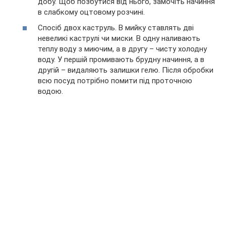
добу. Щоб позбутися від нього, замочіть начиння
в слабкому оцтовому розчині.
Спосіб двох каструль. В мийку ставлять дві
невеликі каструлі чи миски. В одну наливають
теплу воду з миючим, а в другу – чисту холодну
воду. У першій промивають брудну начиння, а в
другій – видаляють залишки гелю. Після обробки
всю посуд потрібно помити під проточною
водою.