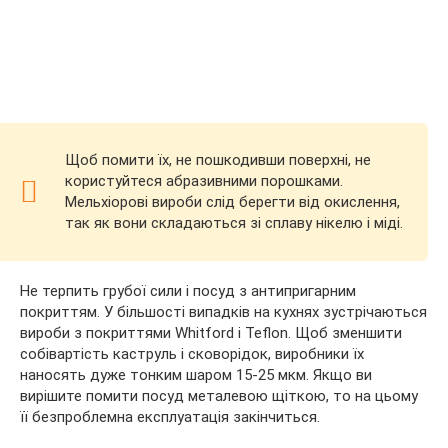
Щоб помити їх, не пошкодивши поверхні, не
користуйтеся абразивними порошками.
Мельхіорові вироби слід берегти від окислення,
так як вони складаються зі сплаву нікелю і міді.
Не терпить грубої сили і посуд з антипригарним
покриттям. У більшості випадків на кухнях зустрічаються
вироби з покриттями Whitford і Teflon. Щоб зменшити
собівартість каструль і сковорідок, виробники їх
наносять дуже тонким шаром 15-25 мкм. Якщо ви
вирішите помити посуд металевою щіткою, то на цьому
її безпроблемна експлуатація закінчиться.