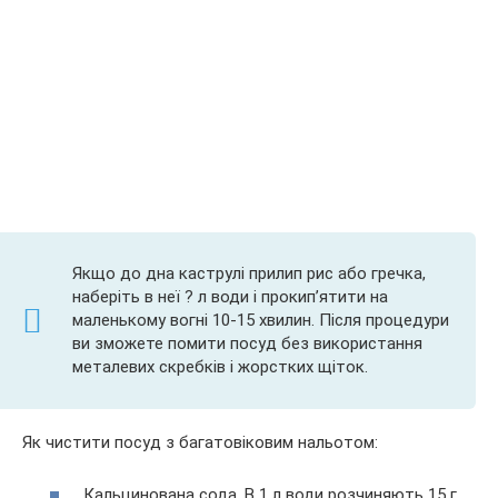
Якщо до дна каструлі прилип рис або гречка,
наберіть в неї ? л води і прокип’ятити на
маленькому вогні 10-15 хвилин. Після процедури
ви зможете помити посуд без використання
металевих скребків і жорстких щіток.
Як чистити посуд з багатовіковим нальотом:
Кальцинована сода. В 1 л води розчиняють 15 г