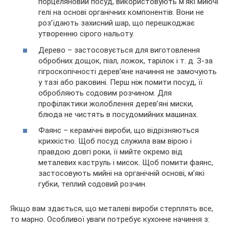
порцеляновий посуд, використовують м’які миючі
гелі на основі органічних компонентів. Вони не
роз’їдають захисний шар, що перешкоджає
утворенню сірого нальоту.
Дерево – застосовується для виготовлення
обробних дощок, піал, ложок, тарілок і т. д. З-за
гігроскопічності дерев’яне начиння не замочують
у тазі або раковині. Перш ніж помити посуд, її
обробляють содовим розчином. Для
профілактики жолоблення дерев’яні миски,
блюда не чистять в посудомийних машинах.
Фаянс – керамічні вироби, що відрізняються
крихкістю. Щоб посуд служила вам вірою і
правдою довгі роки, її мийте окремо від
металевих каструль і мисок. Щоб помити фаянс,
застосовують мийні на органічній основі, м’які
губки, теплий содовий розчин.
Якщо вам здається, що металеві вироби стерплять все,
то марно. Особливої уваги потребує кухонне начиння з: