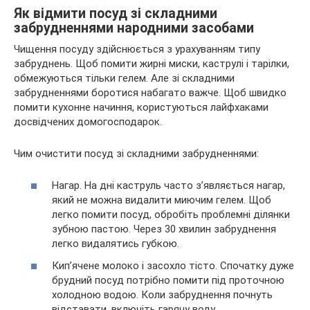
Як відмити посуд зі складними
забрудненнями народними засобами
Чищення посуду здійснюється з урахуванням типу
забруднень. Щоб помити жирні миски, каструлі і тарілки,
обмежуються тільки гелем. Але зі складними
забрудненнями боротися набагато важче. Щоб швидко
помити кухонне начиння, користуються лайфхаками
досвідчених домогосподарок.
Чим очистити посуд зі складними забрудненнями:
Нагар. На дні каструль часто з’являється нагар,
який не можна видалити миючим гелем. Щоб
легко помити посуд, обробіть проблемні ділянки
зубною пастою. Через 30 хвилин забруднення
легко видалятись губкою.
Кип’ячене молоко і засохло тісто. Спочатку дуже
брудний посуд потрібно помити під проточною
холодною водою. Коли забруднення почнуть
відставати, включіть гарячу воду.