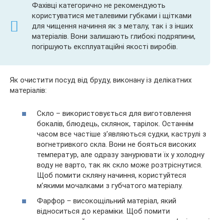
Фахівці категорично не рекомендують
користуватися металевими губками і щітками
для чищення начиння як з металу, так і з інших
матеріалів. Вони залишають глибокі подряпини,
погіршують експлуатаційні якості виробів.
Як очистити посуд від бруду, виконану із делікатних
матеріалів:
Скло – використовується для виготовлення
бокалів, блюдець, склянок, тарілок. Останнім
часом все частіше з’являються судки, каструлі з
вогнетривкого скла. Вони не бояться високих
температур, але одразу занурювати їх у холодну
воду не варто, так як скло може розтріснутися.
Щоб помити скляну начиння, користуйтеся
м’якими мочалками з губчатого матеріалу.
Фарфор – високощільний матеріал, який
відноситься до кераміки. Щоб помити