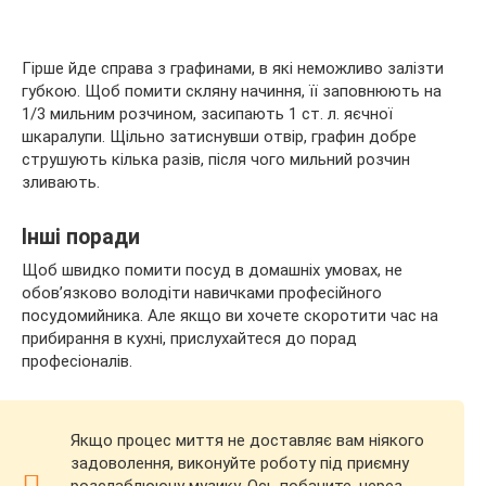
Гірше йде справа з графинами, в які неможливо залізти
губкою. Щоб помити скляну начиння, її заповнюють на
1/3 мильним розчином, засипають 1 ст. л. яєчної
шкаралупи. Щільно затиснувши отвір, графин добре
струшують кілька разів, після чого мильний розчин
зливають.
Інші поради
Щоб швидко помити посуд в домашніх умовах, не
обов’язково володіти навичками професійного
посудомийника. Але якщо ви хочете скоротити час на
прибирання в кухні, прислухайтеся до порад
професіоналів.
Якщо процес миття не доставляє вам ніякого
задоволення, виконуйте роботу під приємну