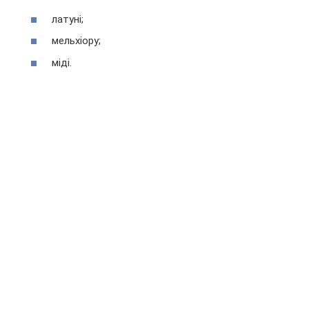
латуні;
мельхіору;
міді.