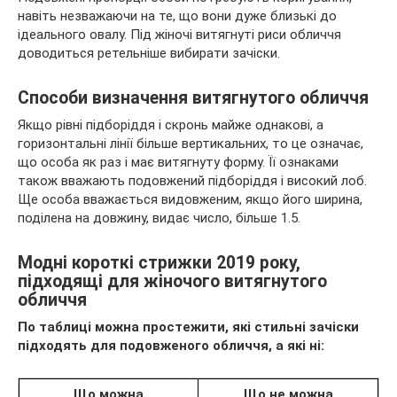
навіть незважаючи на те, що вони дуже близькі до
ідеального овалу. Під жіночі витягнуті риси обличчя
доводиться ретельніше вибирати зачіски.
Способи визначення витягнутого обличчя
Якщо рівні підборіддя і скронь
майже однакові, а
горизонтальні лінії більше вертикальних, то це означає,
що особа як раз і має витягнуту форму. Її ознаками
також вважають подовжений підборіддя і високий лоб.
Ще особа вважається видовженим, якщо його ширина,
поділена на довжину, видає число, більше 1.5.
Модні короткі стрижки 2019 року,
підходящі для жіночого витягнутого
обличчя
По таблиці можна простежити, які стильні зачіски
підходять для подовженого обличчя, а які ні:
Що можна
Що не можна