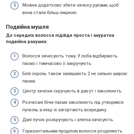
Можна додатково збити зачіску руками, щоб
вона стала більш пишною.
Подвійна мушля
До середніх волосся підійде проста і акуратна
подвійна ракушка:
Волосся зачесують тому. У лоба відбирають
пасмо і тимчасово її закручують.
Біля скронь також залишають 2 не сильно широкі
пасма.
Центр зачіски скручують в джгут і заколюють.
Розчесані бічні пасма заколюють під утворився
пучком, а кінці їх загортають всередину.
Далі пучок розкручують і злегка начісують.
Горизонтальним проділом волосся розділяють