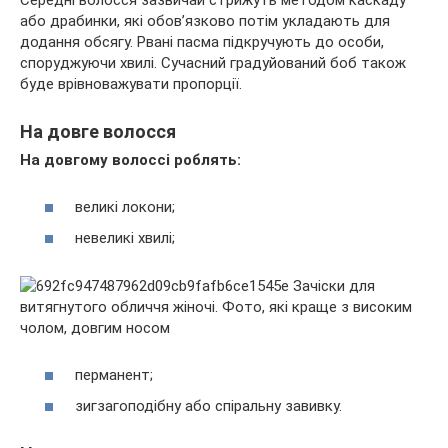
Середні волосся зазвичай стрижуть методом каскаду
або драбинки, які обов’язково потім укладають для
додання обсягу. Рвані пасма підкручують до особи,
споруджуючи хвилі. Сучасний градуйований боб також
буде врівноважувати пропорції.
На довге волосся
На довгому волоссі роблять:
великі локони;
невеликі хвилі;
перманент;
зигзагоподібну або спіральну завивку.