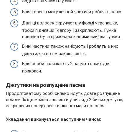
Задню зав’язують у хвіст.
Біля коренів макушечной частини роблять начіс.
Далі ці волосся скручують у формі черепашки,
трохи піднявши їх вгору, і закріплюють. Гумка
повинна бути прихована кінцями вийшла гульки.
Бічні частини також начісують і роблять з них
джгути, які потім закріплюють.
Біля особи залишають 2 пасма тонких для
прикраси.
Джгутики на розпущене пасма
Продолговатому особі сильно йдуть довге розпущене
локони. Їх ще можна заплести у вигляді 2 бічних джгутів,
закріплених поверх решти вільної маси волосся.
Укладання виконується наступним чином: