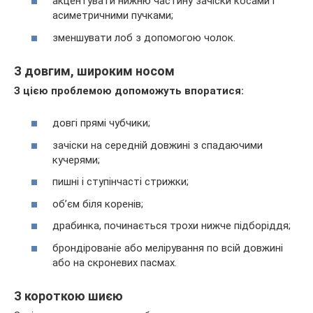
акцентувати нижню частину зачіски косами і
асиметричними пучками;
зменшувати лоб з допомогою чолок.
З довгим, широким носом
З цією проблемою допоможуть впоратися:
довгі прямі чубчики;
зачіски на середній довжині з спадаючими
кучерями;
пишні і ступінчасті стрижки;
об’єм біля коренів;
драбинка, починається трохи нижче підборіддя;
брондірованіе або мелірування по всій довжині
або на скроневих пасмах.
З короткою шиєю