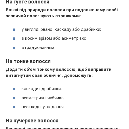
На густе волосся
Важкі від природи волосся при подовженому особі
зазвичай полегшують стрижками:
у вигляді рваної каскаду або драбинки;
з косим зрізом або асиметрією;
з градуюванням.
На тонке волосся
Додати об’єм тонкому волоссю, щоб виправити
витягнутий овал обличчя, допоможуть:
каскади і драбинки;
асиметричні чубчика;
нескладні укладання.
На кучеряве волосся
Кучеряві локони при подовжених рисах заспокоять: