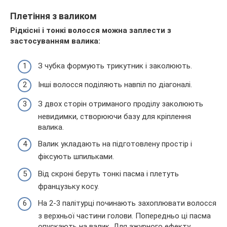
Плетіння з валиком
Рідкісні і тонкі волосся можна заплести з
застосуванням валика:
З чубка формують трикутник і заколюють.
Інші волосся поділяють навпіл по діагоналі.
З двох сторін отриманого проділу заколюють
невидимки, створюючи базу для кріплення
валика.
Валик укладають на підготовлену простір і
фіксують шпильками.
Від скроні беруть тонкі пасма і плетуть
французьку косу.
На 2-3 палітурці починають захоплювати волосся
з верхньої частини голови. Попередньо ці пасма
опускають на валик. Для ажурного ефекту