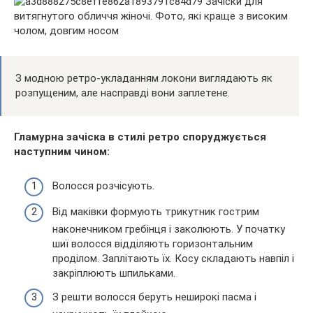
З модною ретро-укладанням локони виглядають як
розпущеним, але насправді вони заплетене.
Гламурна зачіска в стилі ретро споруджується
наступним чином:
Волосся розчісують.
Від маківки формують трикутник гострим
наконечником гребінця і заколюють. У початку
шиї волосся відділяють горизонтальним
проділом. Заплітають їх. Косу складають навпіл і
закріплюють шпильками.
З решти волосся беруть неширокі пасма і