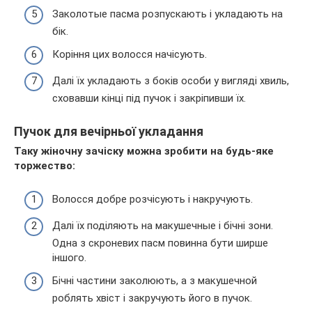
Заколотые пасма розпускають і укладають на
бік.
Коріння цих волосся начісують.
Далі їх укладають з боків особи у вигляді хвиль,
сховавши кінці під пучок і закріпивши їх.
Пучок для вечірньої укладання
Таку жіночну зачіску можна зробити на будь-яке
торжество:
Волосся добре розчісують і накручують.
Далі їх поділяють на макушечные і бічні зони.
Одна з скроневих пасм повинна бути ширше
іншого.
Бічні частини заколюють, а з макушечной
роблять хвіст і закручують його в пучок.