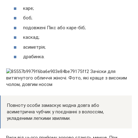
каре;
боб;
подовжені Пікс або каре-біб;
каскад;
асиметрія;
драбинка.
Повноту особи замаскує модна довга або
асиметрична чубчик у поєднанні з волоссям,
укладеними легкими хвилями.
Риси від цього прийому зорово стають менше. При