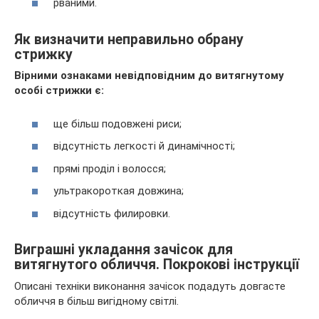
рваними.
Як визначити неправильно обрану
стрижку
Вірними ознаками невідповідним до витягнутому
особі стрижки є:
ще більш подовжені риси;
відсутність легкості й динамічності;
прямі проділ і волосся;
ультракороткая довжина;
відсутність филировки.
Виграшні укладання зачісок для
витягнутого обличчя. Покрокові інструкції
Описані техніки виконання зачісок подадуть довгасте
обличчя в більш вигідному світлі.