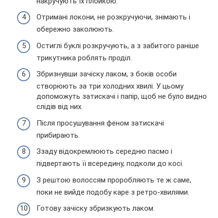
накручують їх плойкою.
Отримані локони, не розкручуючи, знімають і
обережно заколюють.
Остиглі буклі розкручують, а з забитого раніше
трикутника роблять проділ.
Збризнувши зачіску лаком, з боків особи
створюють за три холодних хвилі. У цьому
допоможуть затискачі і папір, щоб не було видно
слідів від них.
Після просушування феном затискачі
прибирають.
Ззаду відокремлюють середню пасмо і
підвертають її всередину, подколи до косі.
З рештою волоссям проробляють те ж саме,
поки не вийде подобу каре з ретро-хвилями.
Готову зачіску збризкують лаком.