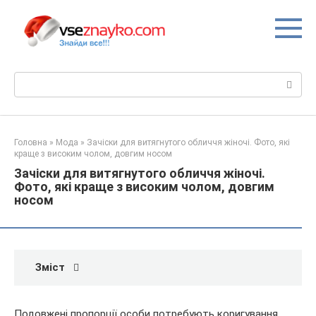
Перейти
до
вмісту
Пошук:
Головна
»
Мода
»
Зачіски для витягнутого обличчя жіночі. Фото, які
краще з високим чолом, довгим носом
Зачіски для витягнутого обличчя жіночі.
Фото, які краще з високим чолом, довгим
носом
Зміст
Подовжені пропорції особи потребують коригування,