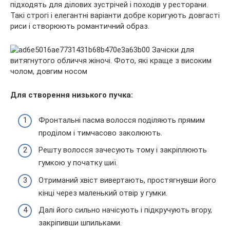
підходять для ділових зустрічей і походів у ресторани.
Такі строгі і елегантні варіанти добре коригують довгасті
риси і створюють романтичний образ.
Для створення низького пучка:
Фронтальні пасма волосся поділяють прямим
проділом і тимчасово заколюють.
Решту волосся зачесують тому і закріплюють
гумкою у початку шиї.
Отриманий хвіст вивертають, простягнувши його
кінці через маленький отвір у гумки.
Далі його сильно начісують і підкручують вгору,
закріпивши шпильками.