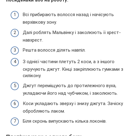
Всі прибирають волосся назад і начісують
верхівкову зону.
Далі роблять Мальвінку і заколюють її хрест-
навхрест.
Решта волосся ділять навпіл.
З однієї частини плетуть 2 коси, а з іншого
скручують джгут. Кінці закріплюють гумками з
силікону.
Джгут переміщують до протилежного вуха,
укладаючи його над чубчиком, і заколюють.
Коси укладають зверху і знизу джгута. Зачіску
обробляють лаком.
Біля скронь випускають кілька локонів.