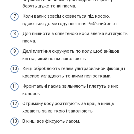
беруть дуже тонкі пасма.
Коли валик зовсім сховається під косою,
вдаються до методу плетіння Риб’ячий хвіст.
Для пишноти з сплетеною коси злегка витягують
пасма.
Далі плетіння скручують по колу, щоб вийшов
квітка, який потім заколюють.
Кінці обробляють гелем ультрасильной фіксації і
красиво укладають тонкими пелюстками.
Фронтальні пасма звільняють і плетуть з них
колосок.
Отриману косу розтягують за краї, а кінець
ховають за квіткою і заколюють.
В кінці все фіксують лаком.