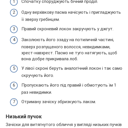
Спочатку споруджують бічний проділ.
Одну верхівкову пасма начісують і пригладжують
її зверху гребінцем.
Правий скроневий локон закручують у джгут.
Заколюють його ззаду на потиличній частині,
поверх розпущеного волосся, невидимками,
хрест-навхрест. Пасмо не туго натягують, щоб
вона добре прикривала лоб.
У лівої скроні беруть аналогічний локон і так само
скручують його.
Пропускають його під правий і обмотують їм 1
раз невидимки.
Отриману зачіску збризкують лаком.
Низький пучок
Зачіски для витягнутого обличчя у вигляді низьких пучків