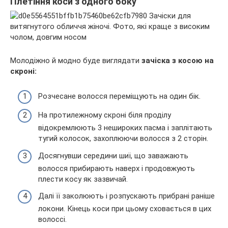
Плетіння коси з одного боку
Молодіжно й модно буде виглядати
зачіска з косою на
скроні:
Розчесане волосся переміщують на один бік.
На протилежному скроні біля проділу
відокремлюють 3 нешироких пасма і заплітають
тугий колосок, захоплюючи волосся з 2 сторін.
Досягнувши середини шиї, що заважають
волосся прибирають наверх і продовжують
плести косу як зазвичай.
Далі її заколюють і розпускають прибрані раніше
локони. Кінець коси при цьому сховається в цих
волоссі.