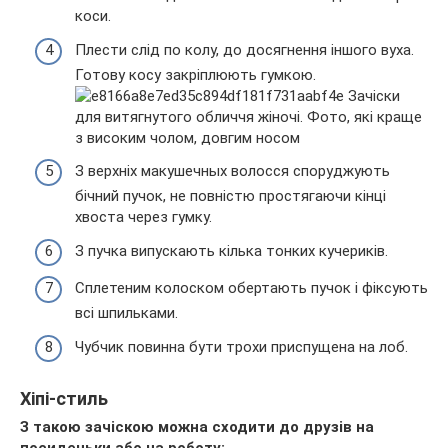
коси.
Плести слід по колу, до досягнення іншого вуха.
Готову косу закріплюють гумкою.
З верхніх макушечных волосся споруджують
бічний пучок, не повністю простягаючи кінці
хвоста через гумку.
З пучка випускають кілька тонких кучериків.
Сплетеним колоском обертають пучок і фіксують
всі шпильками.
Чубчик повинна бути трохи приспущена на лоб.
Хіпі-стиль
З такою зачіскою можна сходити до друзів на
посиденьки або на роботу: