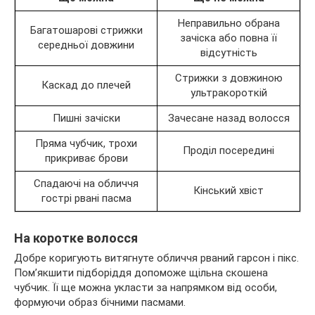
Неправильно обрана
Багатошарові стрижки
зачіска або повна її
середньої довжини
відсутність
Стрижки з довжиною
Каскад до плечей
ультракороткій
Пишні зачіски
Зачесане назад волосся
Пряма чубчик, трохи
Проділ посередині
прикриває брови
Спадаючі на обличчя
Кінський хвіст
гострі рвані пасма
На коротке волосся
Добре коригують витягнуте обличчя рваний гарсон і пікс.
Пом’якшити підборіддя допоможе щільна скошена
чубчик. Її ще можна укласти за напрямком від особи,
формуючи образ бічними пасмами.