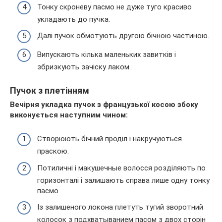
Тонку скроневу пасмо не дуже туго красиво
укладають до пучка.
Далі пучок обмотують другою бічною частиною.
Випускають кілька маленьких завитків і
збризкують зачіску лаком.
Пучок з плетінням
Вечірня укладка пучок з французької косою збоку
виконується наступним чином:
Створюють бічний проділ і накручуються
праскою.
Потиличні і макушечные волосся розділяють по
горизонталі і залишають справа лише одну тонку
пасмо.
Із залишеного локона плетуть тугий зворотний
колосок з подхватыванием пасом з двох сторін