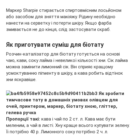
Маркер Sharpie стирається спиртовмісним лосьйоном
або засобом для зняття макіяжу. Рідину необхідно
нанести на серветку і потерти шкіру. Якщо фарба
змивається не до кінця, слід застосувати скраб.
Як приготувати суміш для біотату
Розчин-каталізатор для біотату готується на основі
чаю, кави, соку лайма і невеликої кількості хни. Сік лайма
можна замінити лимонний сік. Він сприяє кращому
усмоктуванню пігменту в шкіру, а кава робить відтінок
хни яскравіше.
Пропорції такі:
кава і чай по 2 ст. л. Кава має бути
меленим, а чай в листі. Хну краще всього купувати зелену.
Її потрібно 40 р. Лимонного соку потрібно 2 ч. л.