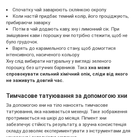
Спочатку чай заварюють склянкою окропу.
Коли настій придбає темний колір, його проціджують,
прибираючи заварку.
Потім в чай додають каву, хну і лимонний сік. При
змішуванні кави і порошку хни потрібно стежити, щоб не
було грудочок.
Варять до карамельного стану, щоб домогтися
інтенсивного, насиченого кольору.
Хну слід вибирати натуральну у вигляді зеленого
порошку, без штучних барвників. Така
хна може
спровокувати сильний хімічний опік, сліди від якого
не заживуть довгий час.
Тимчасове татуювання за допомогою хни
За допомогою хни на тіло наносять тимчасове
татуювання, яка називається мехенді. Таке зображення
протримається на шкірі до місяця. Пігмент хни
забезпечує стійкість результату, а зручна консистенція
складу дозволяє експериментувати з інструментами для