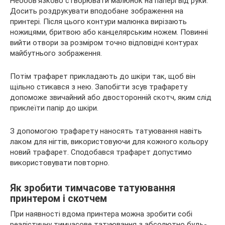
Необов’язково створювати малюнок на папері від руки.
Досить роздрукувати вподобане зображення на
принтері. Після цього контури малюнка вирізають
ножицями, бритвою або канцелярським ножем. Повинні
вийти отвори за розміром точно відповідні контурах
майбутнього зображення.
Потім трафарет прикладають до шкіри так, щоб він
щільно стикався з нею. Запобігти зсув трафарету
допоможе звичайний або двосторонній скотч, яким слід
приклеїти папір до шкіри.
З допомогою трафарету наносять татуювання навіть
лаком для нігтів, використовуючи для кожного кольору
новий трафарет. Сподобався трафарет допустимо
використовувати повторно.
Як зробити тимчасове татуювання
принтером і скотчем
При наявності вдома принтера можна зробити собі
реалістичну тимчасове татуювання з абсолютно будь-