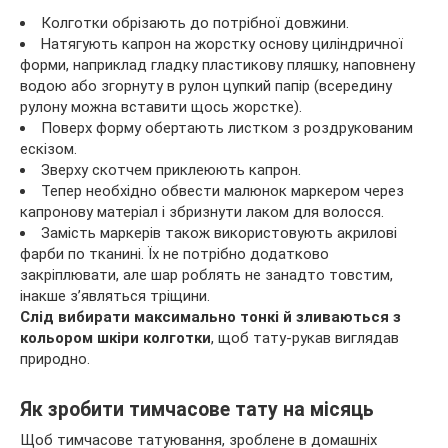
Колготки обрізають до потрібної довжини.
Натягують капрон на жорстку основу циліндричної
форми, наприклад гладку пластикову пляшку, наповнену
водою або згорнуту в рулон цупкий папір (всередину
рулону можна вставити щось жорстке).
Поверх форму обертають листком з роздрукованим
ескізом.
Зверху скотчем приклеюють капрон.
Тепер необхідно обвести малюнок маркером через
капронову матеріал і збризнути лаком для волосся.
Замість маркерів також використовують акрилові
фарби по тканині. Їх не потрібно додатково
закріплювати, але шар роблять не занадто товстим,
інакше з’являться тріщини.
Слід вибирати максимально тонкі й зливаються з
кольором шкіри колготки
, щоб тату-рукав виглядав
природно.
Як зробити тимчасове тату на місяць
Щоб тимчасове татуювання, зроблене в домашніх