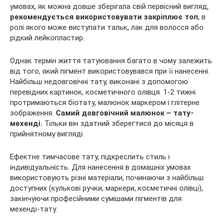
умовах, як можна довше зберігала свій первісний вигляд,
рекомендується використовувати закріплює топ
, в
ролі якого може виступати тальк, лак для волосся або
рідкий лейкопластир.
Однак термін життя татуювання багато в чому залежить
від того, який пігмент використовувався при її нанесенні.
Найбільш недовговічні тату, виконані з допомогою
перевідних картинок, косметичного олівця. 1-2 тижні
протримаються біотату, малюнок маркером і глітерне
зображення.
Самий довговічний малюнок – тату-
мехенді.
Тільки він здатний зберегтися до місяця в
прийнятному вигляді.
Ефектне тимчасове тату, підкреслить стиль і
індивідуальність. Для нанесення в домашніх умовах
використовують різні матеріали, починаючи з найбільш
доступних (кулькові ручки, маркери, косметичні олівці),
закінчуючи професійними сумішами пігментів для
мехенді-тату.