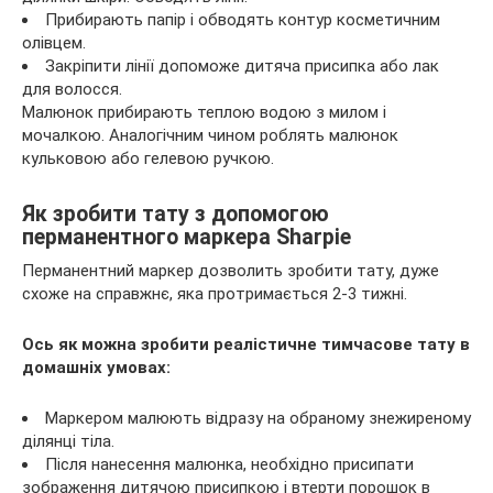
Прибирають папір і обводять контур косметичним
олівцем.
Закріпити лінії допоможе дитяча присипка або лак
для волосся.
Малюнок прибирають теплою водою з милом і
мочалкою. Аналогічним чином роблять малюнок
кульковою або гелевою ручкою.
Як зробити тату з допомогою
перманентного маркера Sharpie
Перманентний маркер дозволить зробити тату, дуже
схоже на справжнє, яка протримається 2-3 тижні.
Ось як можна зробити реалістичне тимчасове тату в
домашніх умовах:
Маркером малюють відразу на обраному знежиреному
ділянці тіла.
Після нанесення малюнка, необхідно присипати
зображення дитячою присипкою і втерти порошок в