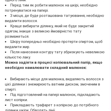
одного ліній.
Перед тим як робити малюнок на шкірі, необхідно
потренуватися на папері.
З місця, де буде розташована татуювання, необхідно
видалити волосся.
Краще вибирати ділянку, який не буде закритий
одягом, інакше з великою ймовірністю тату
розмажеться.
Шкіру попередньо необхідно протерти спиртом, щоб
видалити жир.
Після нанесення контуру тату збризкують невеликою
кількістю лаку.
Можна задіяти в процесі копіювальний папір, якщо
необхідно намалювати складний малюнок:
Вибирають місце для малюнка, видаляють волосся з
цієї ділянки і знежирюють ватним диском, змоченим в
спирті.
Під підготовлений на папері малюнок, підкладають
лист копірки.
Прикладають трафарет з копіркою до потрібного
ділянки шкіри. Обводять лінії.