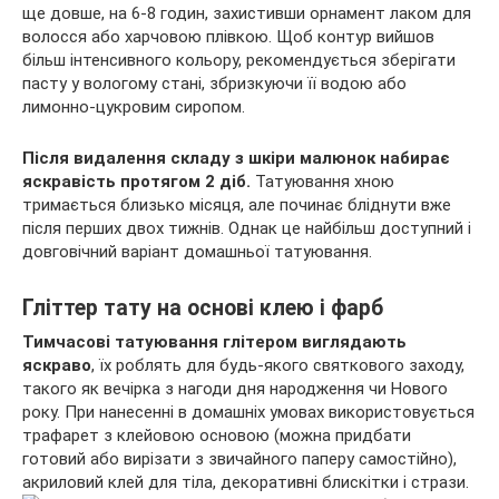
ще довше, на 6-8 годин, захистивши орнамент лаком для
волосся або харчовою плівкою. Щоб контур вийшов
більш інтенсивного кольору, рекомендується зберігати
пасту у вологому стані, збризкуючи її водою або
лимонно-цукровим сиропом.
Після видалення складу з шкіри малюнок набирає
яскравість протягом 2 діб.
Татуювання хною
тримається близько місяця, але починає бліднути вже
після перших двох тижнів. Однак це найбільш доступний і
довговічний варіант домашньої татуювання.
Гліттер тату на основі клею і фарб
Тимчасові татуювання глітером виглядають
яскраво
, їх роблять для будь-якого святкового заходу,
такого як вечірка з нагоди дня народження чи Нового
року. При нанесенні в домашніх умовах використовується
трафарет з клейовою основою (можна придбати
готовий або вирізати з звичайного паперу самостійно),
акриловий клей для тіла, декоративні блискітки і стрази.