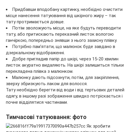
Придбавши вподобану картинку, необхідно очистити
місце нанесення татуювання від шкірного жиру – так
тату протримається довше.
Потім зволожують місце, на яке будуть переводити
тату, або притискають переказний листок вологою
ганчіркою, попередньо знявши з нього захисну плівку.
Потрібно пам’ятати, що малюнок буде завдано в
дзеркальному відображенні.
Добре пригладив папір до шкірі, через 15-20 хвилин
листок акуратно видаляють. На шкірі залишиться тільки
перекладена плівка з малюнком.
Малюнку дають підсохнути, потім, для закріплення,
зверху збризкують лаком для волосся.
Тату необхідно берегти від води і від тертьових деталей
одягу, в іншому разі зображення швидко потріскається і
почне відділятися частинами.
Тимчасові татуювання: фото