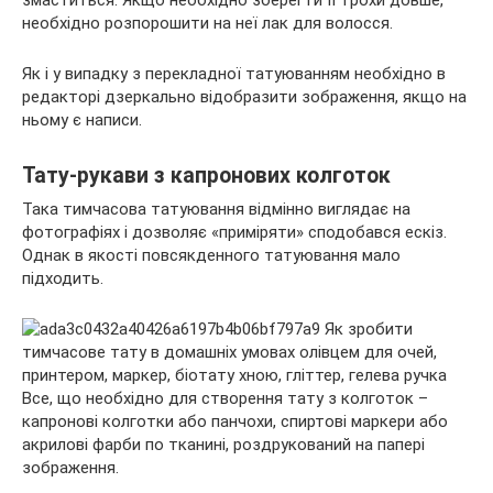
змаститься. Якщо необхідно зберегти її трохи довше,
необхідно розпорошити на неї лак для волосся.
Як і у випадку з перекладної татуюванням необхідно в
редакторі дзеркально відобразити зображення, якщо на
ньому є написи.
Тату-рукави з капронових колготок
Така тимчасова татуювання відмінно виглядає на
фотографіях і дозволяє «приміряти» сподобався ескіз.
Однак в якості повсякденного татуювання мало
підходить.
Все, що необхідно для створення тату з колготок –
капронові колготки або панчохи, спиртові маркери або
акрилові фарби по тканині, роздрукований на папері
зображення.