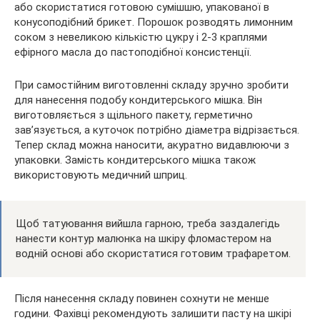
або скористатися готовою сумішшю, упакованої в
конусоподібний брикет. Порошок розводять лимонним
соком з невеликою кількістю цукру і 2-3 краплями
ефірного масла до пастоподібної консистенції.
При самостійним виготовленні складу зручно зробити
для нанесення подобу кондитерського мішка. Він
виготовляється з щільного пакету, герметично
зав’язується, а куточок потрібно діаметра відрізається.
Тепер склад можна наносити, акуратно видавлюючи з
упаковки. Замість кондитерського мішка також
використовують медичний шприц.
Щоб татуювання вийшла гарною, треба заздалегідь
нанести контур малюнка на шкіру фломастером на
водній основі або скористатися готовим трафаретом.
Після нанесення складу повинен сохнути не менше
години. Фахівці рекомендують залишити пасту на шкірі