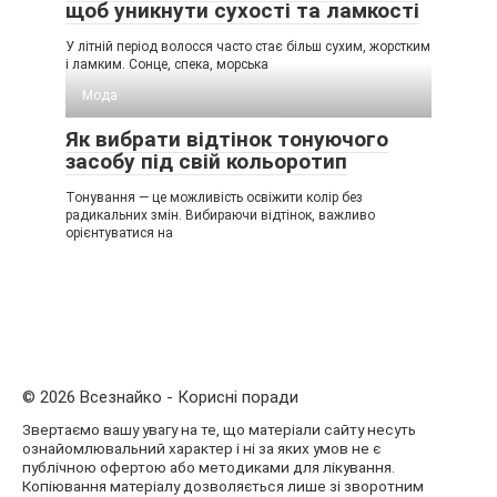
щоб уникнути сухості та ламкості
У літній період волосся часто стає більш сухим, жорстким
і ламким. Сонце, спека, морська
Мода
Як вибрати відтінок тонуючого
засобу під свій кольоротип
Тонування — це можливість освіжити колір без
радикальних змін. Вибираючи відтінок, важливо
орієнтуватися на
© 2026 Всезнайко - Корисні поради
Звертаємо вашу увагу на те, що матеріали сайту несуть
ознайомлювальний характер і ні за яких умов не є
публічною офертою або методиками для лікування.
Копіювання матеріалу дозволяється лише зі зворотним