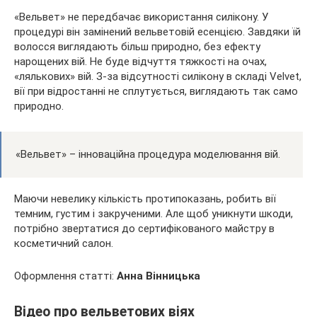
«Вельвет» не передбачає використання силікону. У
процедурі він замінений вельветовій есенцією. Завдяки їй
волосся виглядають більш природно, без ефекту
нарощених вій. Не буде відчуття тяжкості на очах,
«лялькових» вій. З-за відсутності силікону в складі Velvet,
вії при відростанні не сплутується, виглядають так само
природно.
«Вельвет» – інноваційна процедура моделювання вій.
Маючи невелику кількість протипоказань, робить вії
темним, густим і закрученими. Але щоб уникнути шкоди,
потрібно звертатися до сертифікованого майстру в
косметичний салон.
Оформлення статті:
Анна Вінницька
Відео про вельветових віях