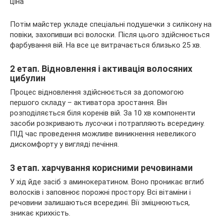
Потім майстер укладе спеціальні подушечки з силікону на
повіки, захопивши всі волоски. Після цього здійснюється
фарбування вій. На все це витрачається близько 25 хв.
2 етап. Відновлення і активація волосяних
цибулин
Процес відновлення здійснюється за допомогою
першого складу – активатора зростання. Він
розподіляється біля коренів вій. За 10 хв компоненти
засоби розкривають лусочки і потрапляють всередину.
ПІД час проведення можливе виникнення невеликого
дискомфорту у вигляді печіння.
3 етап. харчування корисними речовинами
У хід йде засіб з аминокератином. Воно проникає вглиб
волосків і заповнює порожні простору. Всі вітаміни і
речовини залишаються всередині. Вії зміцнюються,
зникає крихкість.