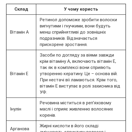
Склад
У чому користь
Ретинол допоможе зробити волоски
вигнутими і гнучкими, вони будуть
Вітамін А
менш сприйнятливі до зовнішніх
подразників. Відзначається
прискорене зростання.
Засоби по догляду за віями завжди
крім вітаміну А, включають вітамін Е,
так як в комплексі вони сприяють
Вітамін Е
утворенню кератину. Це – основа вій.
При нестачі вії ламаються. Крім того,
вітамін Е виступає в ролі захисника від
УФ.
Речовина міститься в реп’яховому
Інулін
маслі і сприяє живленню волосяних
коренів.
Жирні кислоти в його складі
Арганова