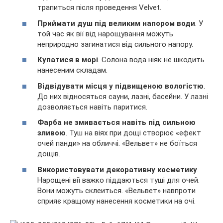
трапиться після проведення Velvet.
Приймати душ під великим напором води
. У
той час як вії від нарощування можуть
неприродно загинатися від сильного напору.
Купатися в морі
. Солона вода ніяк не шкодить
нанесеним складам.
Відвідувати місця у підвищеною вологістю
.
До них відносяться сауни, лазні, басейни. У лазні
дозволяється навіть паритися.
Фарба не змивається навіть під сильною
зливою
. Туш на віях при дощі створює «ефект
очей панди» на обличчі. «Вельвет» не боїться
дощів.
Використовувати декоративну косметику
.
Нарощені вії важко піддаються туші для очей.
Вони можуть склеиться. «Вельвет» навпроти
сприяє кращому нанесення косметики на очі.