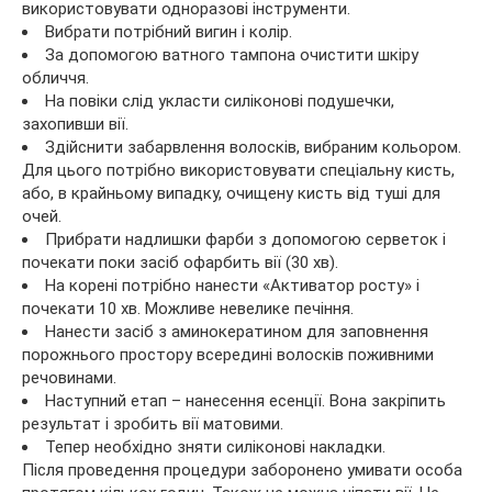
використовувати одноразові інструменти.
Вибрати потрібний вигин і колір.
За допомогою ватного тампона очистити шкіру
обличчя.
На повіки слід укласти силіконові подушечки,
захопивши вії.
Здійснити забарвлення волосків, вибраним кольором.
Для цього потрібно використовувати спеціальну кисть,
або, в крайньому випадку, очищену кисть від туші для
очей.
Прибрати надлишки фарби з допомогою серветок і
почекати поки засіб офарбить вії (30 хв).
На корені потрібно нанести «Активатор росту» і
почекати 10 хв. Можливе невелике печіння.
Нанести засіб з аминокератином для заповнення
порожнього простору всередині волосків поживними
речовинами.
Наступний етап – нанесення есенції. Вона закріпить
результат і зробить вії матовими.
Тепер необхідно зняти силіконові накладки.
Після проведення процедури заборонено умивати особа