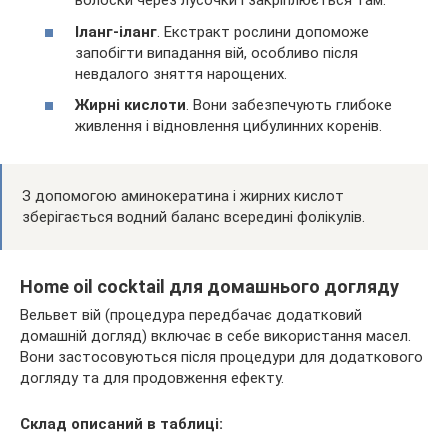
волоски через лусочки і закріплюється там.
Іланг-іланг
. Екстракт рослини допоможе
запобігти випадання вій, особливо після
невдалого зняття нарощених.
Жирні кислоти
. Вони забезпечують глибоке
живлення і відновлення цибулинних коренів.
З допомогою аминокератина і жирних кислот
зберігається водний баланс всередині фолікулів.
Home oil cocktail для домашнього догляду
Вельвет вій (процедура передбачає додатковий
домашній догляд) включає в себе використання масел.
Вони застосовуються після процедури для додаткового
догляду та для продовження ефекту.
Склад описаний в таблиці: