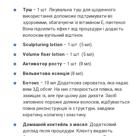
Туш
– 1 шт. Лікувальна туш для щоденного
використання допоможе підтримувати вії
здоровими, збагачуючи їх вітаміном Е, пантенол.
Вона підсилить ефект від процедури і додасть
волоскам вугільний відтінок.
Sculpturing lotion
– 1 шт. (5 мл).
Volume fixer lotion
– 1 шт. (5 мл).
Активатор росту
– 1 шт. (8 мл).
Вельветова есенція
(8 мл).
Ботокс
– 10 мл Додаткова сироватка, яка надає
віям 3Д обсяг. На них створюється плівка, яка
захищає їх, але при цьому дає дихати. Засіб
заповнює порожні ділянки волосків, відбувається
повна реконструкція їх структури, завдяки
кератину, колагену і эластину.
Домашній коктейль з масел
. Додатковий
догляд після процедури. Клієнту видають