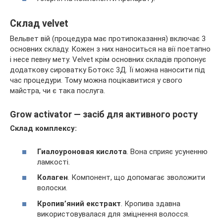
Склад velvet
Вельвет вій (процедура має протипоказання) включає 3
основних складу. Кожен з них наноситься на вії поетапно
і несе певну мету. Velvet крім основних складів пропонує
додаткову сироватку Ботокс 3Д. Її можна наносити під
час процедури. Тому можна поцікавитися у свого
майстра, чи є така послуга.
Grow activator — засіб для активного росту
Склад комплексу:
Гиалоуроновая кислота
. Вона сприяє усуненню
ламкості.
Колаген
. Компонент, що допомагає зволожити
волоски.
Кропив’яний екстракт
. Кропива здавна
використовувалася для зміцнення волосся.