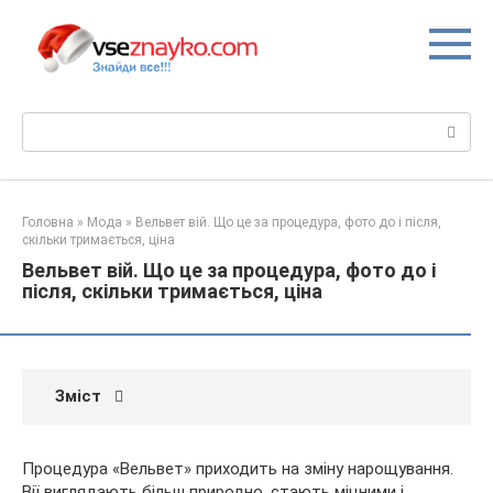
Перейти
до
вмісту
Пошук:
Головна
»
Мода
»
Вельвет вій. Що це за процедура, фото до і після,
скільки тримається, ціна
Вельвет вій. Що це за процедура, фото до і
після, скільки тримається, ціна
Зміст
Процедура «Вельвет» приходить на зміну нарощування.
Вії виглядають більш природно, стають міцними і