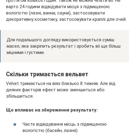
протягом кількох годин. Також не можна чіпати вії. Не
варто 24 години відвідувати місця з підвищеною
вологістю (лазні, ванни, сауни), застосовувати
декоративну косметику, застосовувати краплі для очей.
Для подальшого догляду використовується суміш
масел, яка закріпить результат і зробить вії ще більш
міцними і густими.
Скільки тримається вельвет
Velvet тримається на віях близько 8 тижнів. Але від
деяких факторів ефект може зменшиться або
збільшиться.
Що впливає на збереження результату:
Часте відвідування місць з підвищеною
вологістю (басейн, лазня).