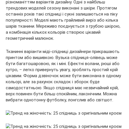
різноманіттям варіантів дизайну. Одні з найбільш
трендових моделей сезону виконані з шкіри. Протягом
останніх років такі спідниці і сукні залишаються на піку
популярності. Моделі мають грайливий виріз або кілька
шарів тканини. Мереживо поєднується з грубою шкірою,
а комбінація кількох кольорів створює цікавий
геометричний малюнок.
Тканинні варіанти міді-спідниці дизайнери прикрашають
принтом або вишивкою. Вузька спідниця-олівець може
бути багатошаровою, як і міні. Ефектні волани, рюші або
хутро, – легко привернуть увагу, зроблять простий крій
цікавим. Форма дзвіночок може бути виконана в одному
кольорі, але за рахунок складок і зборок буде
самодостатньою. Якщо спідниця має незвичайний крій,
верх повинен бути більш спокійним, лаконічним. Можна
вибрати однотонну футболку, лонгслив або світшот.