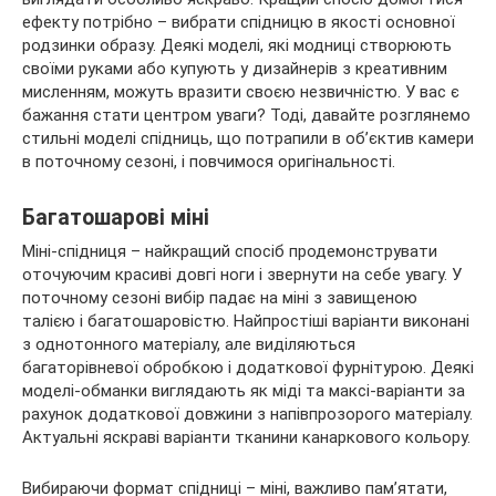
ефекту потрібно – вибрати спідницю в якості основної
родзинки образу. Деякі моделі, які модниці створюють
своїми руками або купують у дизайнерів з креативним
мисленням, можуть вразити своєю незвичністю. У вас є
бажання стати центром уваги? Тоді, давайте розглянемо
стильні моделі спідниць, що потрапили в об’єктив камери
в поточному сезоні, і повчимося оригінальності.
Багатошарові міні
Міні-спідниця – найкращий спосіб продемонструвати
оточуючим красиві довгі ноги і звернути на себе увагу. У
поточному сезоні вибір падає на міні з завищеною
талією і багатошаровістю. Найпростіші варіанти виконані
з однотонного матеріалу, але виділяються
багаторівневої обробкою і додаткової фурнітурою. Деякі
моделі-обманки виглядають як міді та максі-варіанти за
рахунок додаткової довжини з напівпрозорого матеріалу.
Актуальні яскраві варіанти тканини канаркового кольору.
Вибираючи формат спідниці – міні, важливо пам’ятати,