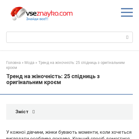
Перейти
до
вмісту
Пошук:
Головна
»
Мода
»
Тренд на жіночність: 25 спідниць з оригінальним
кроєм
Тренд на жіночність: 25 спідниць з
оригінальним кроєм
Зміст
У кожної дівчини, жінки бувають моменти, коли хочеться
виглядати особливо яскраво. Кращий спосіб домогтися