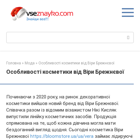
Перейти
до
вмісту
Пошук:
Головна
»
Мода
»
Особливості косметики від Віри Брежнєвої
Особливості косметики від Віри Брежнєвої
Починаючи з 2020 року, на ринок декоративної
косметики вийшов новий бренд від Віри Брежнєвої.
Співачка разом із відомим візажистом Нікі Кисляк
випустили лінійку косметичних засобів. Продукція
спрямована на те, щоб кожна дівчина могла мати
бездоганний вигляд щодня. Сьогодні косметика Віри
Брежнєвої
https://bloomstore.ua/ua/vera
займає лідируючі