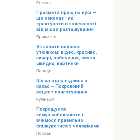
Ремонт
Прикмета прищ на вусі —
що означає і як
трактувати в залежності
від місця розташування
Прикмети
Як завити волосся
утюжком: відео, красиво,
кучері, побачення, свято,
швидко, картинки
Поради
Шоколадна підлива з
какао – Покроковий
рецепт приготування
Кулінарія
Покращуємо
комунікабельність і
вчимося правильно
спілкуватися з чоловіками
Поради