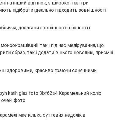
і на інший відтінок, з широкої палітри
яють підібрати ідеально підходить зовнішності
обличчя, додавши зовнішності ніжності і
ноокрашіваніі, так і під час мелірування, що
ити образ, так і додати в нього невеликі, приємні
льш здоровими, красиво граючи сонячними
арамелі має кілька суттєвих недоліків.