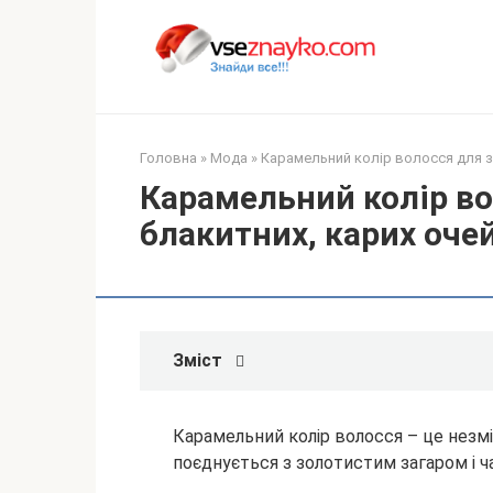
Перейти
до
вмісту
Головна
»
Мода
»
Карамельний колір волосся для зе
Карамельний колір во
блакитних, карих оче
Зміст
Карамельний колір волосся – це незмін
поєднується з золотистим загаром і ча