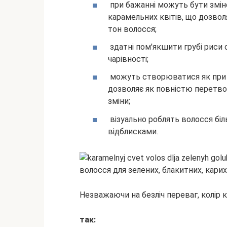
при бажанні можуть бути змінен
карамельних квітів, що дозвол
тон волосся;
здатні пом'якшити грубі риси 
чарівності;
можуть створюватися як при мо
дозволяє як повністю перетвор
зміни;
візуально роблять волосся бі
відблисками.
Незважаючи на безліч переваг, колір к
так: