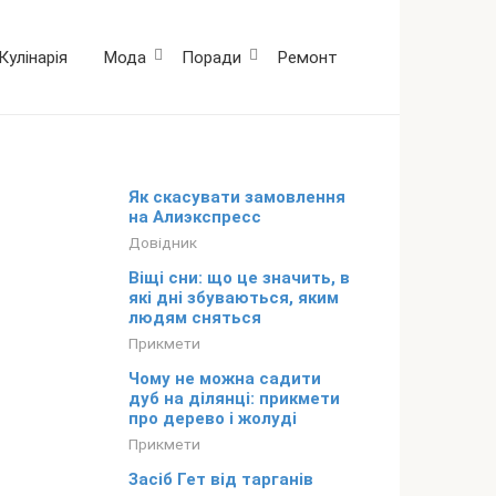
Кулінарія
Мода
Поради
Ремонт
Як скасувати замовлення
на Алиэкспресс
Довідник
Віщі сни: що це значить, в
які дні збуваються, яким
людям сняться
Прикмети
Чому не можна садити
дуб на ділянці: прикмети
про дерево і жолуді
Прикмети
Засіб Гет від тарганів