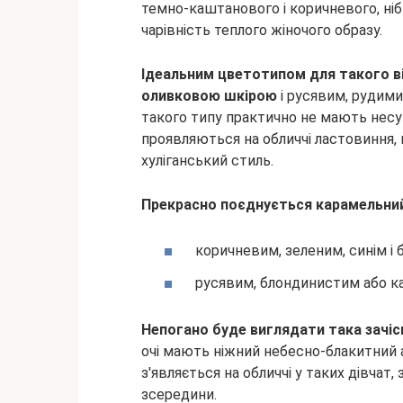
темно-каштанового і коричневого, ніб
чарівність теплого жіночого образу.
Ідеальним цветотипом для такого від
оливковою шкірою
і русявим, рудими
такого типу практично не мають несум
проявляються на обличчі ластовиння, 
хуліганський стиль.
Прекрасно поєднується карамельний
коричневим, зеленим, синім і
русявим, блондинистим або к
Непогано буде виглядати така зачіс
очі мають ніжний небесно-блакитний а
з'являється на обличчі у таких дівчат,
зсередини.