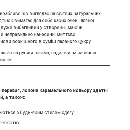
ивабливо що виглядає на світлих натуральних
ідтінок вимагає для себе карих очей і лляної
ж дуже вибагливий у створенні, маючи
ри неправильно нанесенні миттєво
ся з розкішного в суміш паленого цукру.
 лягає на русяве пасма, надаючи їм насичені
лиски.
 переваг, локони карамельного кольору здатні
й, а також:
ються з будь-яким стилем одягу;
легкістю;