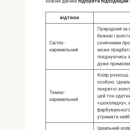
кожній дівчині
підібрати підходящий 
відтінок
Природний за 
бежеві і золот
Світло-
сонячними пром
карамельний
може придбати
поєднуючись з
дуже примхлив
Колір розкоші,
особою. Ідеал
покритої золо
Темно-
цей тон здатн
карамельний
«шоколадку», 
фарбувального
утримати найбі
Ідеальний кол