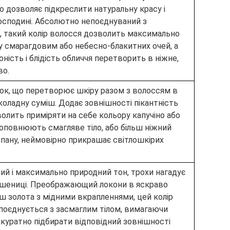
о дозволяє підкреслити натуральну красу і
господині. Абсолютно непоєднуваний з
 такий колір волосся дозволить максимально
у смарагдовим або небесно-блакитних очей, а
ність і блідість обличчя перетворить в ніжне,
во.
нок, що перетворює шкіру разом з волоссям в
оладну суміш. Додає зовнішності пікантність
олить приміряти на себе кольору капучіно або
оповнюють смагляве тіло, або більш ніжний
ипану, неймовірно прикрашає світлошкірих
ий і максимально природний тон, трохи нагадує
 пшениці. Преображающий локони в яскраво
ш золота з мідними вкрапленнями, цей колір
поєднується з засмаглим тілом, вимагаючи
куратно підбирати відповідний зовнішності