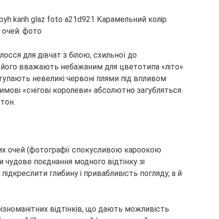
осся для дівчат з білою, схильної до
о його вважають небажаним для цветотипа «літо»
оступають невеликі червоні плями під впливом
зимові «снігові королеви» абсолютно загубляться
 тон.
их очей (фотографії спокусливою кароокою
чудове поєднання модного відтінку зі
підкреслити глибину і привабливість погляду, а й
ізноманітних відтінків, що дають можливість