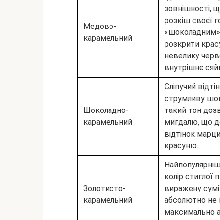
зовнішності, щ
розкіш своєї 
Медово-
«шоколадним»,
карамельний
розкрити крас
невелику черво
внутрішнє сяй
Сліпучий відті
струмливу шок
Шоколадно-
такий тон дозв
карамельний
мигдалю, що д
відтінок марц
красуню.
Найпопулярніш
колір стиглої
Золотисто-
виражену сумі
карамельний
абсолютно не 
максимально а