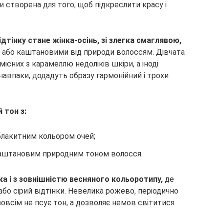
и створена для того, щоб підкреслити красу і
тінку стане жінка-осінь, зі злегка смаглявою,
 або каштановими від природи волоссям. Дівчата
існих з карамеллю недоліків шкіри, а іноді
навпаки, додадуть образу гармонійний і трохи
 тон з:
 блакитним кольором очей;
аштановим природним тоном волосся.
ка і з зовнішністю весняного кольоротипу,
де
бо сірий відтінки. Невелика рожево, періодично
 зовсім не псує тон, а дозволяє немов світитися