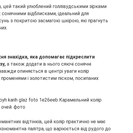
, цей такий улюблений голлівудськими зірками
 сонячними відблисками, ідеальний для
сунь з покритою засмагою шкірою, які прагнуть
чих.
ня знахідка, яка допомагає підкреслити
зу,
а також додати в нього сяючі сонячні
завжди опиняється в центрі уваги колір
променями і золотистим піском, посипаних
манітних відтінків, цей колір практично не має
ізноманітна палітра, що варіюється від рудого до