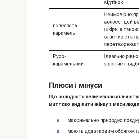
відтінок.
Неймовірно пр
волоссі, цей в
попеляста
шкіри, а тако
карамель
властивість п
перетворювати
Русо-
Ідеально рівно
карамельний
золотисті відб
Плюси і мінуси
Що володіють величезною кількістю
миттєво виділити жінку з маси люде
максимально природно поєдну
мають додатковим обсягом і 