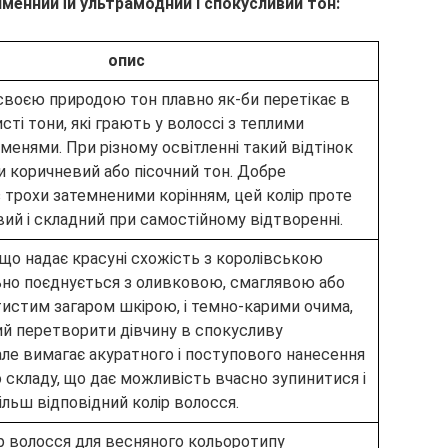
іменний їй ультрамодний і спокусливий тон:
опис
своєю природою тон плавно як-би перетікає в
исті тони, які грають у волоссі з теплими
енями. При різному освітленні такий відтінок
 коричневий або пісочний тон. Добре
 трохи затемненими корінням, цей колір проте
ий і складний при самостійному відтворенні.
 що надає красуні схожість з королівською
ьно поєднується з оливковою, смаглявою або
тистим загаром шкірою, і темно-карими очима,
ий перетворити дівчину в спокусливу
але вимагає акуратного і поступового нанесення
 складу, що дає можливість вчасно зупинитися і
льш відповідний колір волосся.
ір волосся для весняного кольоротипу