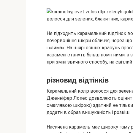
Не підходить карамельний відтінок вол
почервоніння шкіри обличчя, через щ
і «зима». На шкірі осінніх красунь пр
карамелі стануть більш помітними, а 
при зміні звичного способу, на світлий
різновид відтінків
Карамельний колір волосся для зелен
Дженніфер Лопес дозволяють оцінити 
смаглявою шкірою) здатний не тільки 
додати в образ вишуканість і розкіш.
Насичена карамель має широку гаму р