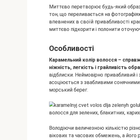
Миттєво перетворює будь-який образ
тон, що переливається на
фотографіях
впевнених в своїй привабливості кра
миттєво підкорити і полонити оточую
Особливості
Карамельний колір волосся – справж
ніжність, легкість і грайливість обра
відблиски. Неймовірно привабливий і 
асоціюється з звабливими сонячними 
морський берег.
Володіючи величезною кількістю різно
вікових та часових обмежень, а його р