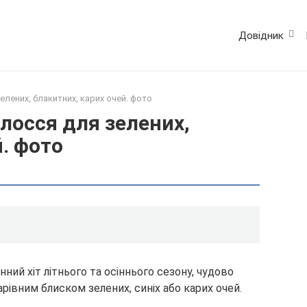
Довідник
лених, блакитних, карих очей. фото
лосся для зелених,
й. фото
ний хіт літнього та осіннього сезону, чудово
рівним блиском зелених, синіх або карих очей.