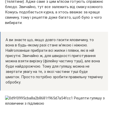
(телятини). Адже саме з цим м’ясом готують справжнє
блюдо. Звичайно, тут все залежить від смаку кожного.
Комусь
подобається курка, а хтось вважає за краще
свинину, тому і рецептів дуже багато, щоб було з чого
вибирати.
А ви знаєте що, якщо довго гасити яловичину, то
вона в будь-якому разі стане м’якою і ніжною.
Найголовніше прибрати всі жилки і плівки, які в ній
присутні. Звичайно ж, для швидкості приготування
можна взяти вирізку (філейну частину туші), але вона
буде найдорожчою. Тому для гуляшу, можна не
звертати увагу на те, з якої частини туші буде
шматок. Просто потрібно зробити правильну термічну
обробку.