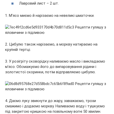
Лавровий лист – 2 шт.
1. М’ясо миємо й нарізаємо на невеликі шматочки.
2. Цибулю також нарізаємо, а моркву натираємо на
крупній тертці.
3. У розігріту сковорідку наливаємо масло і викладаємо
м’ясо. Обсмажуємо його до випаровування рідини і
золотистої скоринки, потім відправляємо цибулю.
4. Даємо луку звикнути до жару, заважаємо, трохи
смажимо і додаємо моркву. Наливаємо воду і тушкуємо
під закритою кришкою на повільному вогні 50 хвилин.