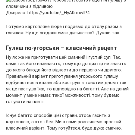
Джерело: https://youtu.be/_HyA0rmwIP4
Готуємо картопляне пюре і подаємо до столу разом з
гуляшем. Ну що згадали смак дитинства? Думаю так.
Гуляш по-угорськи – класичний рецепт
Ну як же не приготувати цей смачний і густий суп. Так,
саме так його називають, тому що до цих пір не знають
до якого блюда його віднести до першого чи другого.
Правильний варіант приготування угорського гуляшу,
відбувається в казані або каструлі з товстим дном і так
як це пастуша їжа, то відповідно на багатті. Але на даний
момент у мене немає такої можливості, тому будемо
готувати на плиті.
Існує багато способів цієї страви, хтось гасить з
картоплею, а хто і без. Ми з вами розглянемо простий
класичний варіант. Тому готуйтеся, буде дуже смачно.