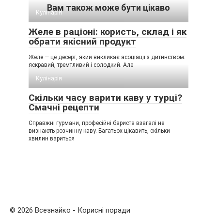
Вам також може бути цікаво
Кулінарія
Желе в раціоні: користь, склад і як
обрати якісний продукт
Желе — це десерт, який викликає асоціації з дитинством:
яскравий, тремтливий і солодкий. Але
Кулінарія
Скільки часу варити каву у турці?
Смачні рецепти
Справжні гурмани, професійні бариста взагалі не
визнають розчинну каву. Багатьох цікавить, скільки
хвилин вариться
© 2026 Всезнайко - Корисні поради