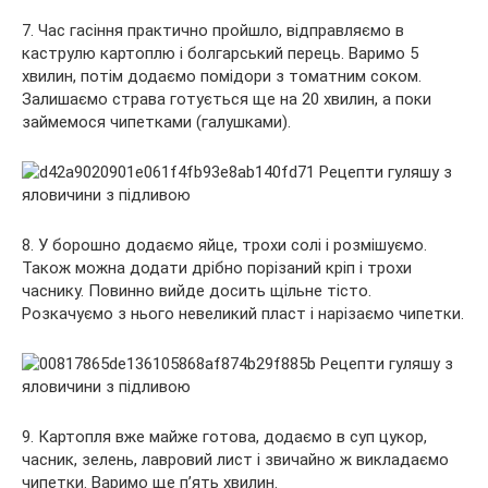
7. Час гасіння практично пройшло, відправляємо в
каструлю картоплю і болгарський перець. Варимо 5
хвилин, потім додаємо помідори з томатним соком.
Залишаємо страва готується ще на 20 хвилин, а поки
займемося чипетками (галушками).
8. У борошно додаємо яйце, трохи солі і розмішуємо.
Також можна додати дрібно порізаний кріп і трохи
часнику. Повинно вийде досить щільне тісто.
Розкачуємо з нього невеликий пласт і нарізаємо чипетки.
9. Картопля вже майже готова, додаємо в суп цукор,
часник, зелень, лавровий лист і звичайно ж викладаємо
чипетки. Варимо ще п’ять хвилин.