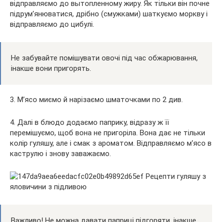
відправляємо до вытопленному жиру. Як тільки він почне
підрум’янюватися, дрібно (смужками) шаткуємо моркву і
відправляємо до цибулі.
Не забувайте помішувати овочі під час обжарювання,
інакше вони пригорять.
3. М’ясо миємо й нарізаємо шматочками по 2 див.
4. Далі в блюдо додаємо паприку, відразу ж її
перемішуємо, щоб вона не пригоріла. Вона дає не тільки
колір гуляшу, але і смак з ароматом. Відправляємо м’ясо в
каструлю і знову заважаємо.
Важливо! Не можна давати паприці підгоряти, інакше