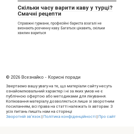
Скільки часу варити каву у турці?
Смачні рецепти
Справжні гурмани, професійні бариста взагалі не
визнають розчинну каву. Багатьох цікавить, скільки
хвилин вариться
© 2026 Всезнайко - Корисні поради
Звертаємо вашу увагу на те, що матеріали сайту несуть
ознайомлювальний характер і ні за яких умов не є
публічною офертою або методиками для лікування.
Копіювання матеріалу дозволяється лише зі зворотним
посиланням, всі права на статті належать їх авторам. З
усіх питань пишіть нам на сторінці
Зворотній зв’язок
|
Політика конфіденційності
|
Про сайт