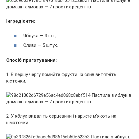
Інгредієнти:
Яблука — 3 шт.;
Сливи — 5 штук.
Спосіб приготування:
1. В першу чергу помийте фрукти. Із слив витягніть
кісточки.
2. У яблук видаліть серцевини і наріжте м’якоть на
шматочки.