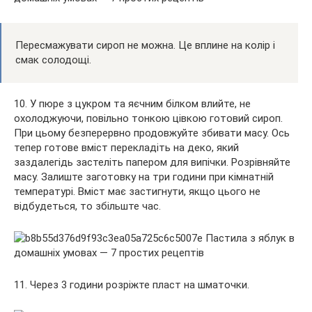
Пересмажувати сироп не можна. Це вплине на колір і
смак солодощі.
10. У пюре з цукром та яєчним білком влийте, не
охолоджуючи, повільно тонкою цівкою готовий сироп.
При цьому безперервно продовжуйте збивати масу. Ось
тепер готове вміст перекладіть на деко, який
заздалегідь застеліть папером для випічки. Розрівняйте
масу. Залиште заготовку на три години при кімнатній
температурі. Вміст має застигнути, якщо цього не
відбудеться, то збільште час.
11. Через 3 години розріжте пласт на шматочки.