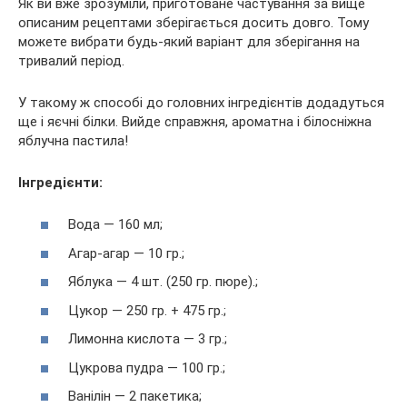
Як ви вже зрозуміли, приготоване частування за вище
описаним рецептами зберігається досить довго. Тому
можете вибрати будь-який варіант для зберігання на
тривалий період.
У такому ж способі до головних інгредієнтів додадуться
ще і яєчні білки. Вийде справжня, ароматна і білосніжна
яблучна пастила!
Інгредієнти:
Вода — 160 мл;
Агар-агар — 10 гр.;
Яблука — 4 шт. (250 гр. пюре).;
Цукор — 250 гр. + 475 гр.;
Лимонна кислота — 3 гр.;
Цукрова пудра — 100 гр.;
Ванілін — 2 пакетика;