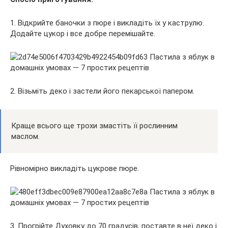
1. Відкрийте баночки з пюре і викладіть їх у каструлю.
Додайте цукор і все добре перемішайте.
2. Візьміть деко і застели його пекарської папером.
Краще всього ще трохи змастіть її рослинним
маслом.
Рівномірно викладіть цукрове пюре.
3. Прогрійте Духовку до 70 градусів, поставте в неї деко і