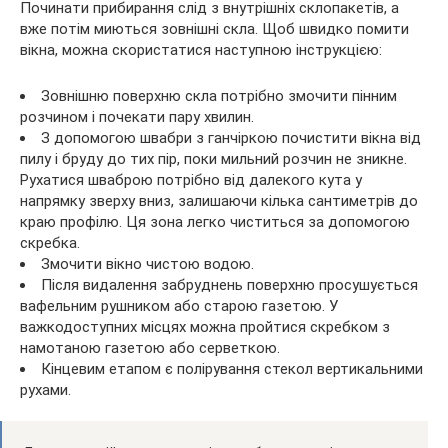
Починати прибирання слід з внутрішніх склопакетів, а
вже потім миються зовнішні скла. Щоб швидко помити
вікна, можна скористатися наступною інструкцією:
Зовнішню поверхню скла потрібно змочити пінним
розчином і почекати пару хвилин.
З допомогою швабри з ганчіркою почистити вікна від
пилу і бруду до тих пір, поки мильний розчин не зникне.
Рухатися шваброю потрібно від далекого кута у
напрямку зверху вниз, залишаючи кілька сантиметрів до
краю профілю. Ця зона легко чиститься за допомогою
скребка.
Змочити вікно чистою водою.
Після видалення забруднень поверхню просушується
вафельним рушником або старою газетою. У
важкодоступних місцях можна пройтися скребком з
намотаною газетою або серветкою.
Кінцевим етапом є полірування стекол вертикальними
рухами.