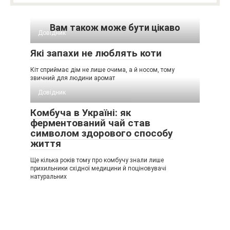
Вам також може бути цікаво
Довідник
Які запахи не люблять коти
Кіт сприймає дім не лише очима, а й носом, тому
звичний для людини аромат
Довідник
Комбуча в Україні: як
ферментований чай став
символом здорового способу
життя
Ще кілька років тому про комбучу знали лише
прихильники східної медицини й поціновувачі
натуральних