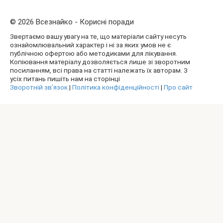
© 2026 Всезнайко - Корисні поради
Звертаємо вашу увагу на те, що матеріали сайту несуть
ознайомлювальний характер і ні за яких умов не є
публічною офертою або методиками для лікування.
Копіювання матеріалу дозволяється лише зі зворотним
посиланням, всі права на статті належать їх авторам. З
усіх питань пишіть нам на сторінці
Зворотній зв’язок
|
Політика конфіденційності
|
Про сайт