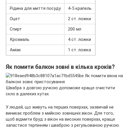
Рідина для миття посуду
4-5 крапель
Оцет
2 ст. ложки
Спирт
200 мл
Крохмаль
4 ст. ложки
Аміак
1 ст. ложка
Як помити балкон зовні в кілька кроків?
Швабра з довгою ручкою допоможе краще очистити
скло в далеких кутах.
У людей, що живуть на перших поверхах, зазвичай не
виникає проблем з мийкою зовнішніх вікон. Для того,
щоб відмити бруд з вікон на високих поверхах, краще
запастися терпінням і шваброю з регульованою ручкою.