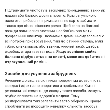
Підтримувати чистоту в засклених приміщеннях, таких як
лоджія або балкон, досить просто. Крім регулярного
вологого прибирання приміщення, не варто забувати
також про вікна і віконних рамах. Щоб скло на балконі
завжди залишалися чистими, необов’язково мати
професійний інвентар. Зазвичай в домашньому арсеналі є
всі потрібні пристосування, такі як: стійкий стілець, м’які
губки, кілька мисок або тазиків, миючий засіб, швабра,
скребок, стара газета і вода.
Якщо зовнішня мийка
балкона відбувається на висоті, може знадобитися і
страхувальний ремінь.
Засоби для усунення забруднень
Речовини догляд за скляними поверхнями дозволяють
швидко і ефективно впоратися з проблемою. Хімічні
речовини, які входять до складу таких засобів, можуть
згубно впливати на здоров’я людини. Тому
розпорошувати такі репеленти варто обережно. Краще
спробувати розпорошити невелику кількість засобу і