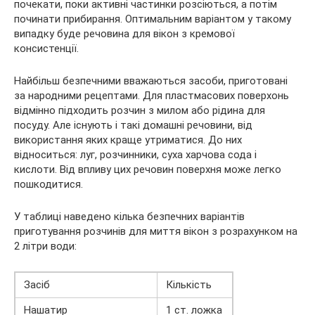
почекати, поки активні частинки розсіються, а потім
починати прибирання. Оптимальним варіантом у такому
випадку буде речовина для вікон з кремової
консистенції.
Найбільш безпечними вважаються засоби, приготовані
за народними рецептами. Для пластмасових поверхонь
відмінно підходить розчин з милом або рідина для
посуду. Але існують і такі домашні речовини, від
використання яких краще утриматися. До них
відноситься: луг, розчинники, суха харчова сода і
кислоти. Від впливу цих речовин поверхня може легко
пошкодитися.
У таблиці наведено кілька безпечних варіантів
приготування розчинів для миття вікон з розрахунком на
2 літри води:
Засіб
Кількість
Нашатир
1 ст. ложка