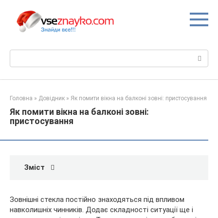
Перейти
до
вмісту
Пошук:
Головна
»
Довідник
»
Як помити вікна на балконі зовні: пристосування
Як помити вікна на балконі зовні:
пристосування
Зміст
Зовнішні стекла постійно знаходяться під впливом
навколишніх чинників. Додає складності ситуації ще і