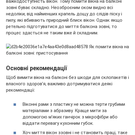
важкодоступність вікон. Тому помити вікна на балконі
зовні буває складно. Неозброєним оком видно всі
недоліки, від найменших крапель дощу до слідів піску і
пилу, які
вбивають природний блиск вікон. Однак якщо
ретельно підготуватися до миття балкона зовні, то
процес здасться не таким вже й складним.
Основні рекомендації
Щоб вимити вікна на балконі без шкоди для склопакетів і
власного здоров’я, важливо дотримуватися деякі
рекомендації:
Віконні рами з пластику не можна терти грубими
матеріалами з абразиву. Краще мити за
допомогою м’яких ганчірок з мікрофібри або
віддати перевагу кухонним губок.
Хоч миття вікон ззовні і не становить праці, таке