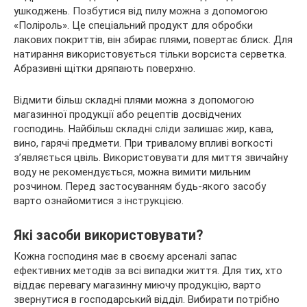
ушкоджень. Позбутися від пилу можна з допомогою
«Поліроль». Це спеціальний продукт для обробки
лакових покриттів, він збирає плями, повертає блиск. Для
натирання використовується тільки ворсиста серветка.
Абразивні щітки дряпають поверхню.
Відмити більш складні плями можна з допомогою
магазинної продукції або рецептів досвідчених
господинь. Найбільш складні сліди залишає жир, кава,
вино, гарячі предмети. При тривалому впливі вогкості
з’являється цвіль. Використовувати для миття звичайну
воду не рекомендується, можна вимити мильним
розчином. Перед застосуванням будь-якого засобу
варто ознайомитися з інструкцією.
Які засоби використовувати?
Кожна господиня має в своєму арсеналі запас
ефективних методів за всі випадки життя. Для тих, хто
віддає перевагу магазинну миючу продукцію, варто
звернутися в господарський відділ. Вибирати потрібно