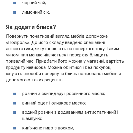
чорний чай;
лимонний сік.
Як додати блиск?
Повернути початковий вигляд меблів допоможе
«Поліроль». До його складу введено спеціальні
антистатики, які утворюють на поверхні плівку. Таким
чином, пил менше чіпляється і поверхня блищить
тривалий час. Придбати його можна у магазині, вартість
продукту невисока. Можна обійтися і без покупок,
існують способи повернути блиск полірованої меблів з
допомогою таких рецептів:
розчин з скипидару і рослинного масла;
винний оцет і оливкове масло;
водний розчин з додаванням антистатичний і
шампуню;
кип’ячене пиво з воском;