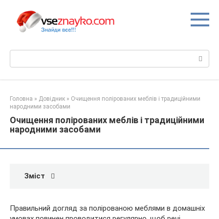
Перейти
до
вмісту
Пошук:
Головна
»
Довідник
»
Очищення полірованих меблів і традиційними
народними засобами
Очищення полірованих меблів і традиційними
народними засобами
Зміст
Правильний догляд за полірованою меблями в домашніх
умовах повинен проводитися регулярно, щоб речі