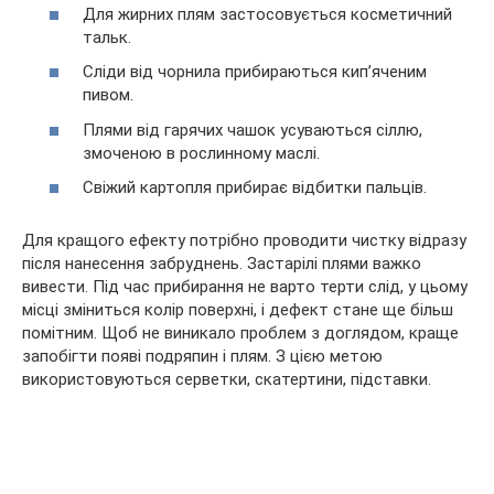
Для жирних плям застосовується косметичний
тальк.
Сліди від чорнила прибираються кип’яченим
пивом.
Плями від гарячих чашок усуваються сіллю,
змоченою в рослинному маслі.
Свіжий картопля прибирає відбитки пальців.
Для кращого ефекту потрібно проводити чистку відразу
після нанесення забруднень. Застарілі плями важко
вивести. Під час прибирання не варто терти слід, у цьому
місці зміниться колір поверхні, і дефект стане ще більш
помітним. Щоб не виникало проблем з доглядом, краще
запобігти появі подряпин і плям. З цією метою
використовуються серветки, скатертини, підставки.