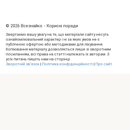
© 2026 Всезнайко - Корисні поради
Звертаємо вашу увагу на те, що матеріали сайту несуть
ознайомлювальний характер і ні за яких умов не є
публічною офертою або методиками для лікування.
Копіювання матеріалу дозволяється лише зі зворотним
посиланням, всі права на статті належать їх авторам. З
усіх питань пишіть нам на сторінці
Зворотній зв’язок
|
Політика конфіденційності
|
Про сайт