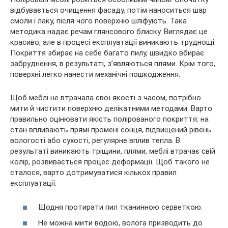
відбувається очищення фасаду, потім наноситься шар
смоли і лаку, після чого поверхню шліфують. Така
методика надає речам глянсового блиску. Виглядає це
красиво, але в процесі експлуатації виникають труднощі.
Покриття збирає на себе багато пилу, швидко вбирає
забруднення, в результаті, з’являються плями. Крім того,
поверхні легко нанести механічні пошкодження.
Щоб меблі не втрачала свої якості з часом, потрібно
мити й чистити поверхню делікатними методами. Варто
правильно оцінювати якість полірованого покриття: на
стан впливають прямі промені сонця, підвищений рівень
вологості або сухості, регулярне вплив тепла. В
результаті виникають тріщини, плями, меблі втрачає свій
колір, розвивається процес деформації. Щоб такого не
сталося, варто дотримуватися кількох правил
експлуатації:
Щодня протирати пил тканинною серветкою.
Не можна мити водою, волога призводить до