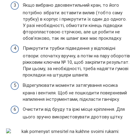
Якщо вибрано двохвентильний кран, то його
потрібно зібрати: вставити вилив (тобто саму
трубку) в корпус і прикрутити їх один до одного.
У разі необхідності, обмотати кінець підводки
фторопластовою стрічкою, але це робити не
обов’язково, так як шланг вже має прокладку.
Прикрутити трубки підведення у відповідні
отвори: спочатку вручну, а потім на пару оборотів
ріжковим ключем № 10, щоб закріпити результат.
При цьому, за необхідності, треба надягти гумові
прокладки на штуцери шлангів.
Відрегулювати моменти затягування носика
крана і вентиля. Щоб не пошкодити поверхневий
напилення інструментами, підкласти ганчірку.
Очистити від бруду та іржі місце кріплення. Для
цього зручно використовувати дротову щітку.