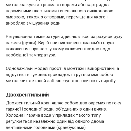
металева куля з трьома отворами або картридж з
керамічними пластинами і спеціальною силіконовою
змазкою, також з отворами, переміщення якого і
виробляє змішування води.
Регулювання температури здійснюється за рахунок руху
важеля (ручки). Виріб при виключенні «запам’ятовує»
положення і при наступному включенні видає воду
необхідної температури.
Одноважільні моделі прості в монтажі і використанні, а
відсутність гумових прокладок і труться між собою
металевих деталей забезпечує довговічність виробу.
Двохвентильний
Двохвентильний кран являє собою два окремих потоку
гарячої і холодної води, об’єднаних в один вилив.
Холодна і гаряча вода у приладах такого типу
регулюється незалежно один від одного двома
вентильними головками (кранбуксами).