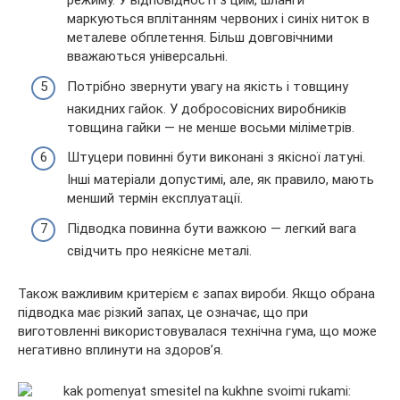
режиму. У відповідності з цим, шланги
маркуються вплітанням червоних і синіх ниток в
металеве обплетення. Більш довговічними
вважаються універсальні.
Потрібно звернути увагу на якість і товщину
накидних гайок. У добросовісних виробників
товщина гайки — не менше восьми міліметрів.
Штуцери повинні бути виконані з якісної латуні.
Інші матеріали допустимі, але, як правило, мають
менший термін експлуатації.
Підводка повинна бути важкою — легкий вага
свідчить про неякісне металі.
Також важливим критерієм є запах вироби. Якщо обрана
підводка має різкий запах, це означає, що при
виготовленні використовувалася технічна гума, що може
негативно вплинути на здоров’я.