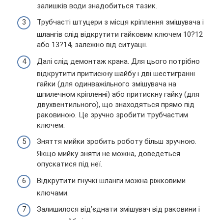
залишків води знадобиться тазик.
Трубчасті штуцери з місця кріплення змішувача і
шлангів слід відкрутити гайковим ключем 10?12
або 13?14, залежно від ситуації.
Далі слід демонтаж крана. Для цього потрібно
відкрутити притискну шайбу і дві шестигранні
гайки (для одинважільного змішувача на
шпилечном кріпленні) або притискну гайку (для
двухвентильного), що знаходяться прямо під
раковиною. Це зручно зробити трубчастим
ключем.
Зняття мийки зробить роботу більш зручною.
Якщо мийку зняти не можна, доведеться
опускатися під неї.
Відкрутити гнучкі шланги можна ріжковими
ключами.
Залишилося від’єднати змішувач від раковини і