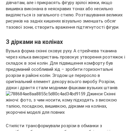
дівчатам, але і прикрасять фігуру зрілої жінки, якщо
вишивка виконана в неяскравих тонах або несильно
виділяється із загального стилю. Розташування великих
рисунків на задніх кишенях візуально зменшать обсяг
тазової зони, створить враження підтягнутості фігури.
З дірками на колінах
Вузька форма скінні сковує руху. А стрейчева тканина
через кілька використань провокує утворення розтяжок і
складок в зоні колін. Для підвищення комфорту був
придуманий особливий хід – зробити горизонтальні
розрізи в районі колін. Згодом це переросло в
оригінальний елемент декору всього виробу. Розрізи,
дірки і дрантя стали модними фішками вузьких штанів.
Стилісти трансформували розрізи в обманки з