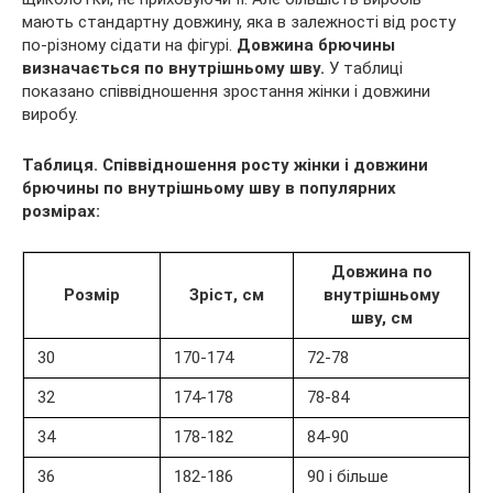
мають стандартну довжину, яка в залежності від росту
по-різному сідати на фігурі.
Довжина брючины
визначається по внутрішньому шву.
У таблиці
показано співвідношення зростання жінки і довжини
виробу.
Таблиця. Співвідношення росту жінки і довжини
брючины по внутрішньому шву в популярних
розмірах:
Довжина по
Розмір
Зріст, см
внутрішньому
шву, см
30
170-174
72-78
32
174-178
78-84
34
178-182
84-90
36
182-186
90 і більше