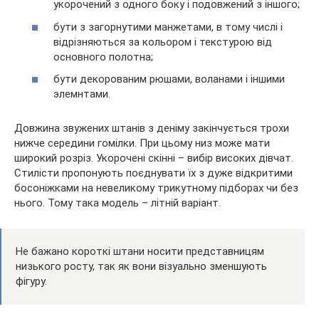
укорочений з одного боку і подовжений з іншого;
бути з загорнутими манжетами, в тому числі і
відрізняються за кольором і текстурою від
основного полотна;
бути декорованим рюшами, воланами і іншими
элемнтами.
Довжина звужених штанів з деніму закінчується трохи
нижче середини гомілки. При цьому низ може мати
широкий розріз. Укорочені скінні – вибір високих дівчат.
Стилісти пропонують поєднувати їх з дуже відкритими
босоніжками на невеликому трикутному підборах чи без
нього. Тому така модель – літній варіант.
Не бажано короткі штани носити представницям
низького росту, так як вони візуально зменшують
фігуру.