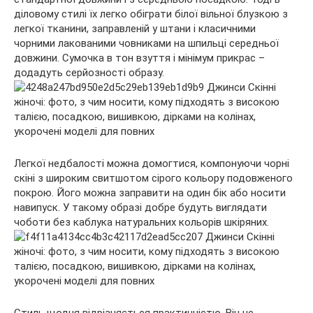
діловому стилі їх легко обіграти білої вільної блузкою з
легкої тканини, заправленій у штани і класичними
чорними лакованими човниками на шпильці середньої
довжини. Сумочка в тон взуття і мінімум прикрас –
додадуть серйозності образу.
Легкої недбалості можна домогтися, компонуючи чорні
скіні з широким свитшотом сірого кольору подовженого
покрою. Його можна заправити на один бік або носити
навипуск. У такому образі добре будуть виглядати
чоботи без каблука натуральних кольорів шкіряних.