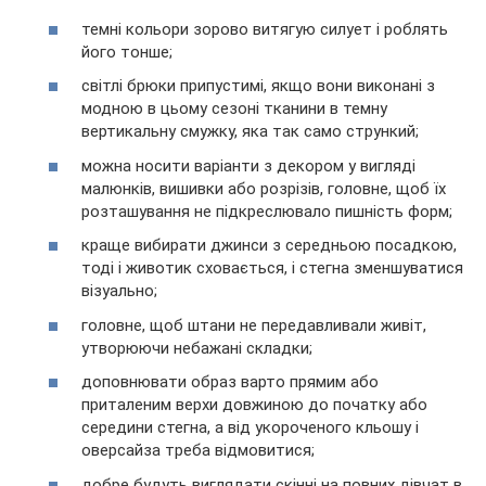
темні кольори зорово витягую силует і роблять
його тонше;
світлі брюки припустимі, якщо вони виконані з
модною в цьому сезоні тканини в темну
вертикальну смужку, яка так само стрункий;
можна носити варіанти з декором у вигляді
малюнків, вишивки або розрізів, головне, щоб їх
розташування не підкреслювало пишність форм;
краще вибирати джинси з середньою посадкою,
тоді і животик сховається, і стегна зменшуватися
візуально;
головне, щоб штани не передавливали живіт,
утворюючи небажані складки;
доповнювати образ варто прямим або
приталеним верхи довжиною до початку або
середини стегна, а від укороченого кльошу і
оверсайза треба відмовитися;
добре будуть виглядати скінні на повних дівчат в