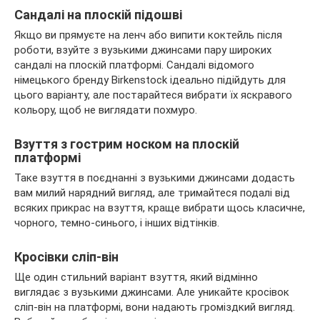
Сандалі на плоскій підошві
Якщо ви прямуєте на ленч або випити коктейль після
роботи, взуйте з вузькими джинсами пару широких
сандалі на плоскій платформі. Сандалі відомого
німецького бренду Birkenstock ідеально підійдуть для
цього варіанту, але постарайтеся вибрати їх яскравого
кольору, щоб не виглядати похмуро.
Взуття з гострим носком на плоскій
платформі
Таке взуття в поєднанні з вузькими джинсами додасть
вам милий нарядний вигляд, але тримайтеся подалі від
всяких прикрас на взуття, краще вибрати щось класичне,
чорного, темно-синього, і інших відтінків.
Кросівки сліп-він
Ще один стильний варіант взуття, який відмінно
виглядає з вузькими джинсами. Але уникайте кросівок
сліп-він на платформі, вони надають громіздкий вигляд.