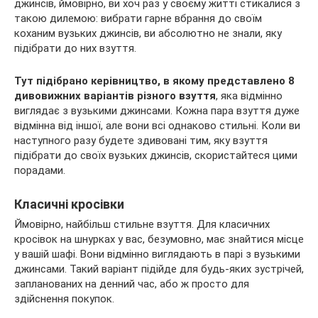
джинсів, ймовірно, ви хоч раз у своєму житті стикалися з
такою дилемою: вибрати гарне вбрання до своїм
коханим вузьких джинсів, ви абсолютно не знали, яку
підібрати до них взуття.
Тут підібрано керівництво, в якому представлено 8
дивовижних варіантів різного взуття
, яка відмінно
виглядає з вузькими джинсами. Кожна пара взуття дуже
відмінна від іншої, але вони всі однаково стильні. Коли ви
наступного разу будете здивовані тим, яку взуття
підібрати до своїх вузьких джинсів, скористайтеся цими
порадами.
Класичні кросівки
Ймовірно, найбільш стильне взуття. Для класичних
кросівок на шнурках у вас, безумовно, має знайтися місце
у вашій шафі. Вони відмінно виглядають в парі з вузькими
джинсами. Такий варіант підійде для будь-яких зустрічей,
запланованих на денний час, або ж просто для
здійснення покупок.