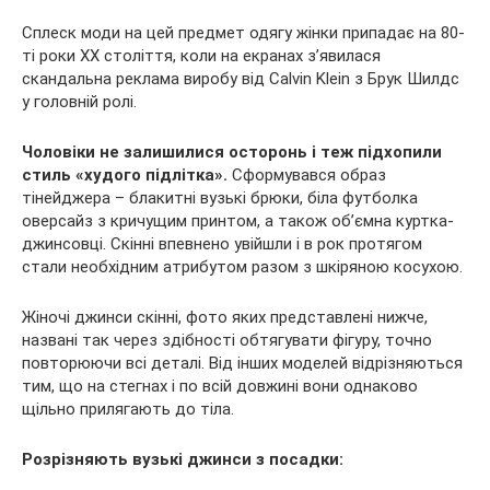
Сплеск моди на цей предмет одягу жінки припадає на 80-
ті роки ХХ століття, коли на екранах з’явилася
скандальна реклама виробу від Calvin Klein з Брук Шилдс
у головній ролі.
Чоловіки не залишилися осторонь і теж підхопили
стиль «худого підлітка».
Сформувався образ
тінейджера – блакитні вузькі брюки, біла футболка
оверсайз з кричущим принтом, а також об’ємна куртка-
джинсовці. Скінні впевнено увійшли і в рок протягом
стали необхідним атрибутом разом з шкіряною косухою.
Жіночі джинси скінні, фото яких представлені нижче,
названі так через здібності обтягувати фігуру, точно
повторюючи всі деталі. Від інших моделей відрізняються
тим, що на стегнах і по всій довжині вони однаково
щільно прилягають до тіла.
Розрізняють вузькі джинси з посадки: