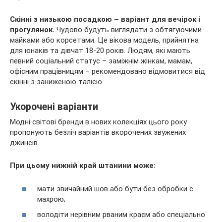
Скінні з низькою посадкою – варіант для вечірок і
прогулянок.
Чудово будуть виглядати з обтягуючими
майками або корсетами. Це вікова модель, прийнятна
для юнаків та дівчат 18-20 років. Людям, які мають
певний соціальний статус – заміжнім жінкам, мамам,
офісним працівницям – рекомендовано відмовитися від
скінні з заниженою талією.
Укорочені варіанти
Модні світові бренди в нових колекціях цього року
пропонують безліч варіантів вкорочених звужених
джинсів.
При цьому нижній край штанини може:
мати звичайний шов або бути без обробки c
махрою;
володіти нерівним рваним краєм або спеціально