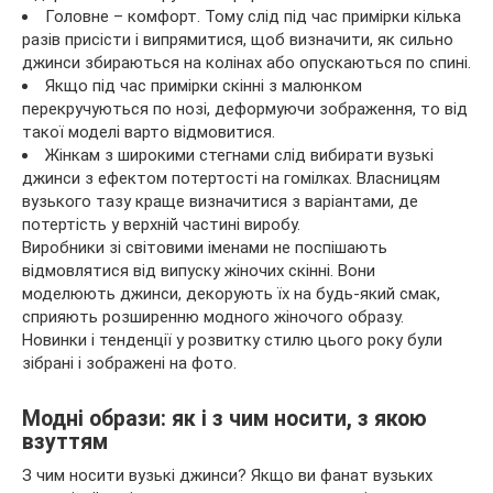
Головне – комфорт. Тому слід під час примірки кілька
разів присісти і випрямитися, щоб визначити, як сильно
джинси збираються на колінах або опускаються по спині.
Якщо під час примірки скінні з малюнком
перекручуються по нозі, деформуючи зображення, то від
такої моделі варто відмовитися.
Жінкам з широкими стегнами слід вибирати вузькі
джинси з ефектом потертості на гомілках. Власницям
вузького тазу краще визначитися з варіантами, де
потертість у верхній частині виробу.
Виробники зі світовими іменами не поспішають
відмовлятися від випуску жіночих скінні. Вони
моделюють джинси, декорують їх на будь-який смак,
сприяють розширенню модного жіночого образу.
Новинки і тенденції у розвитку стилю цього року були
зібрані і зображені на фото.
Модні образи: як і з чим носити, з якою
взуттям
З чим носити вузькі джинси? Якщо ви фанат вузьких