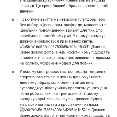
з яскравими класичними човниками на високій
шпильці. Це привабливий образ впевненої в собі
дівчини.
Практична взуття на невисокій платформі або
без каблука (слиппоны, оксфорди, мокасини) –
ідеальний повсякденний варіант для тих, хто
перебуває в постійному русі. У цьому випадку і
джинси вибираються практичних квітів.
У всьому світі розростається модна тенденція
спортивного стилю в повсякденному і навіть
діловому образі, коли один і той же вид,
супроводжує ділову жінку протягом усього дня
як на роботі, так і на тренуваннях. У цьому
випадку чорні, сірі і сині вузькі джинси будуть
виграшно виглядати з кросівками і кедами.