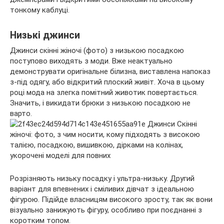
тонкому каблуці.
Низькі джинси
Джинси скінні жіночі (фото) з низькою посадкою
поступово виходять з моди. Вже неактуально
демонструвати оригінальне білизна, виставлена напоказ
з-під одягу, або відкритий плоский живіт. Хоча в цьому
році мода на злегка помітний животик повертається.
Значить, і викидати брюки з низькою посадкою не
варто.
Розрізняють низьку посадку і ультра-низьку. Другий
варіант для впевнених і сміливих дівчат з ідеальною
фігурою. Підійде власницям високого зросту, так як вони
візуально занижують фігуру, особливо при поєднанні з
коротким топом.