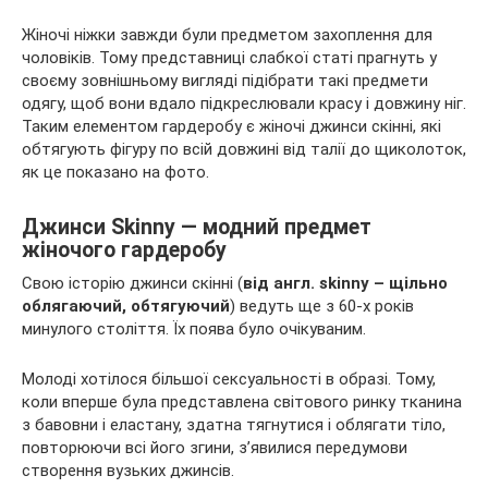
Жіночі ніжки завжди були предметом захоплення для
чоловіків. Тому представниці слабкої статі прагнуть у
своєму зовнішньому вигляді підібрати такі предмети
одягу, щоб вони вдало підкреслювали красу і довжину ніг.
Таким елементом гардеробу є жіночі джинси скінні, які
обтягують фігуру по всій довжині від талії до щиколоток,
як це показано на фото.
Джинси Skinny — модний предмет
жіночого гардеробу
Свою історію джинси скінні (
від англ. skinny – щільно
облягаючий, обтягуючий
) ведуть ще з 60-х років
минулого століття. Їх поява було очікуваним.
Молоді хотілося більшої сексуальності в образі. Тому,
коли вперше була представлена світового ринку тканина
з бавовни і еластану, здатна тягнутися і облягати тіло,
повторюючи всі його згини, з’явилися передумови
створення вузьких джинсів.