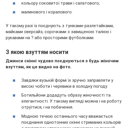
кольору соковитої трави і салатового;
малинового і коралового.
У такому разі їх поєднують з туніками-разлетайками,
майками оверсайз, сорочками з завищеною талією і
рукавами на ? або просторими футболками.
З якою взуттям носити
Джинси скінні чудово поєднуються з будь жіночим
взуттям, як це видно на фото.
Завдяки вузькій формі їх зручно заправляти у
високі чоботи і черевики в холодну погоду.
Ботильйони додадуть образу жіночності та
елегантності. У такому вигляді можна і на роботу
отруїтися, і на побачення.
Модною течією останнього часу вважається
поєднання однотонних скінні стриманих кольорів