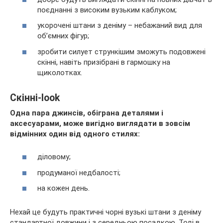
поєднанні з високим вузьким каблуком;
укорочені штани з деніму – небажаний вид для
об’ємних фігур;
зробити силует стрункішим зможуть подовжені
скінні, навіть призібрані в гармошку на
щиколотках.
Скінні-look
Одна пара джинсів, обіграна деталями і
аксесуарами, може вигідно виглядати в зовсім
відмінних один від одного стилях:
діловому;
продуманої недбалості;
на кожен день.
Нехай це будуть практичні чорні вузькі штани з деніму
стандартної довжини і з середньою посадкою. Тоді в