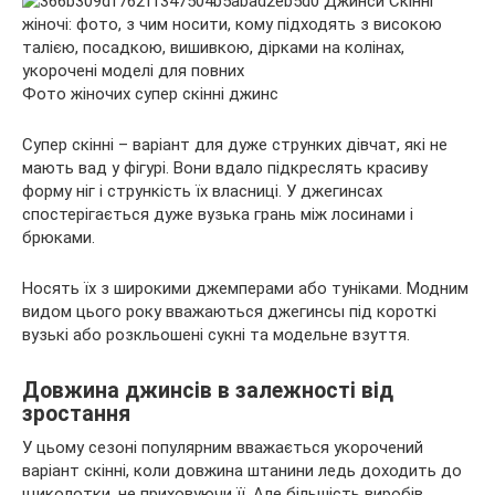
Фото жіночих супер скінні джинс
Супер скінні – варіант для дуже струнких дівчат, які не
мають вад у фігурі. Вони вдало підкреслять красиву
форму ніг і стрункість їх власниці. У джегинсах
спостерігається дуже вузька грань між лосинами і
брюками.
Носять їх з широкими джемперами або туніками. Модним
видом цього року вважаються джегинсы під короткі
вузькі або розкльошені сукні та модельне взуття.
Довжина джинсів в залежності від
зростання
У цьому сезоні популярним вважається укорочений
варіант скінні, коли довжина штанини ледь доходить до
щиколотки, не приховуючи її. Але більшість виробів