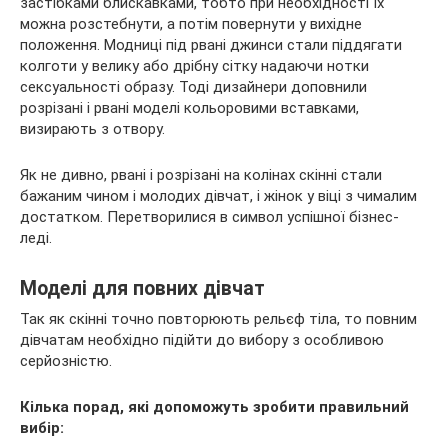
застібками блискавками, тобто при необхідності їх
можна розстебнути, а потім повернути у вихідне
положення. Модниці під рвані джинси стали піддягати
колготи у велику або дрібну сітку надаючи нотки
сексуальності образу. Тоді дизайнери доповнили
розрізані і рвані моделі кольоровими вставками,
визирають з отвору.
Як не дивно, рвані і розрізані на колінах скінні стали
бажаним чином і молодих дівчат, і жінок у віці з чималим
достатком. Перетворилися в символ успішної бізнес-
леді.
Моделі для повних дівчат
Так як скінні точно повторюють рельєф тіла, то повним
дівчатам необхідно підійти до вибору з особливою
серйозністю.
Кілька порад, які допоможуть зробити правильний
вибір: