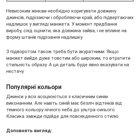
Невисоким жінкам необхідно коригувати довжину
джинсів, підрізаючи і обробляючи край, або підвертаючих
надлишок у вигляді манжета. У момент придбання
виробу, слід оцінити, яка довжина зайва, і не вплине на
форму штанів підрізання надлишку.
З підворотом також треба бути акуратними. Якщо
манжет вийде дуже товстим або широким, то втратити
стильність образу. А ця деталь буде явно вказувати на
нестачу.
Популярні кольори
Джинси у всіх асоціюються з класичним синім
виконанням. Але навіть синій має безліч відтінків від
темного кольору нічного неба до ультра-синього.
Класика завжди підійде для повсякденного стилю.
Доповнять вигляд: