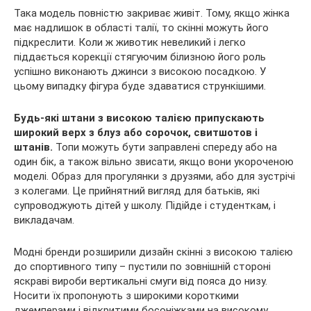
Така модель повністю закриває живіт. Тому, якщо жінка
має надлишок в області талії, то скінні можуть його
підкреслити. Коли ж животик невеликий і легко
піддається корекції стягуючим білизною його роль
успішно виконають джинси з високою посадкою. У
цьому випадку фігура буде здаватися стрункішими.
Будь-які штани з високою талією припускають
широкий верх з блуз або сорочок, свитшотов і
штанів.
Топи можуть бути заправлені спереду або на
один бік, а також вільно звисати, якщо вони укороченою
моделі. Образ для прогулянки з друзями, або для зустрічі
з колегами. Це прийнятний вигляд для батьків, які
супроводжують дітей у школу. Підійде і студенткам, і
викладачам.
Модні бренди розширили дизайн скінні з високою талією
до спортивного типу – пустили по зовнішній стороні
яскраві вироби вертикальні смуги від пояса до низу.
Носити їх пропонують з широкими короткими
джемперами і відкритими босоніжками на високому