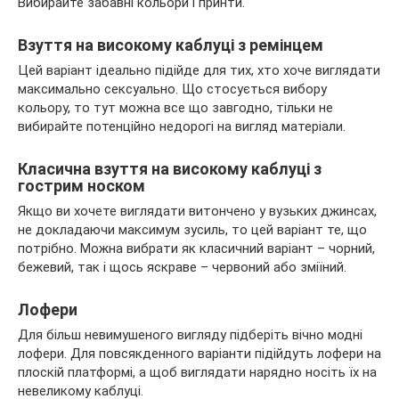
Вибирайте забавні кольори і принти.
Взуття на високому каблуці з ремінцем
Цей варіант ідеально підійде для тих, хто хоче виглядати
максимально сексуально. Що стосується вибору
кольору, то тут можна все що завгодно, тільки не
вибирайте потенційно недорогі на вигляд матеріали.
Класична взуття на високому каблуці з
гострим носком
Якщо ви хочете виглядати витончено у вузьких джинсах,
не докладаючи максимум зусиль, то цей варіант те, що
потрібно. Можна вибрати як класичний варіант – чорний,
бежевий, так і щось яскраве – червоний або зміїний.
Лофери
Для більш невимушеного вигляду підберіть вічно модні
лофери. Для повсякденного варіанти підійдуть лофери на
плоскій платформі, а щоб виглядати нарядно носіть їх на
невеликому каблуці.