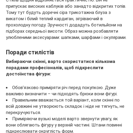
Стиль щодня відрізняється практичністю. Він не
припускає високих каблуків або занадто відкритих топів.
Тому тут будуть доречні сіра трикотажна блуза з
викатом і білий теплий кардиган, зігріваючий в
прохолодну погоду. Зручності додадуть ботильйони на
підборах середньої висоти. Образ можна розбавляти
улюбленими аксесуарами: шапками, шарфами і окулярами.
Поради стилістів
Вибираючи скінні, варто скористатися кількома
порадами професіоналів, щоб підкреслити
достоїнства фігури:
Обов’язково приміряти річ перед покупкою. Дуже
важливо визначити – чи підходять брюки вони фігурі.
Правильним вважається той варіант, коли скінні по
всій довжині не утворюють складок і ніде не тягнуть, не
перекручуються.
Приміряючи вузькі моделі варто звернути увагу, як
вони облягають фігуру у верхній частині. Штани повинні
підкреслювати округлість форм.