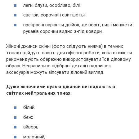
легкі блузи, особливо, білі;
светри, сорочки і свитшоты;
прекрасні варіанти двійок, де воріт, низ і манжети
рукавів сорочки видно з-під ковдри.
Жіночі джинси скінні (фото слідують нижче) в темних
тонах підійдуть навіть для офісної роботи, хоча стилісти
рекомендують обережно використовувати їх в діловому
образі. Неправильно підібрані деталі і надлишок
аксесуарів можуть зіпсувати діловий вигляд.
Дуже жіночними вузькі джинси виглядають в
світлих нейтральних тонах:
білий;
беж;
айворі;
молочний;