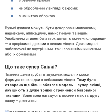
з рваними краями;
не оброблений у вигляді бахроми;
з нашитою оборкою.
Вузькі джинси можуть бути декоровані малюнками,
нашивками, аплікаціями, намистинами та іншим.
Улюбленим стилем багатьох дівчат є скінні-«голодранці»
— з прорізами і дірками в певних місцях. Деякі моделі
забезпечені як внутрішніми, так і зовнішніми кишенями
або їх обманками.
Що таке супер Скінні?
Тканина денім груба і в звужених моделях може
формувати складки в небажаних місцях.
Тому була
створена ще більш облягає модель – супер скінні,
яку шиють з дуже тонкої стрейчевой бавовяної
тканини.
Зовні вони нагадують лосини і мають другу
назву – джегинсы.