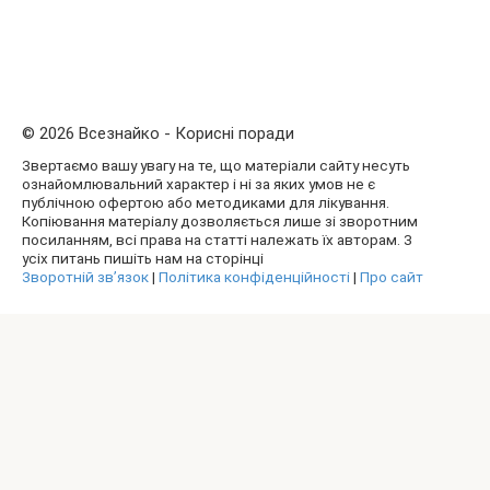
© 2026 Всезнайко - Корисні поради
Звертаємо вашу увагу на те, що матеріали сайту несуть
ознайомлювальний характер і ні за яких умов не є
публічною офертою або методиками для лікування.
Копіювання матеріалу дозволяється лише зі зворотним
посиланням, всі права на статті належать їх авторам. З
усіх питань пишіть нам на сторінці
Зворотній зв’язок
|
Політика конфіденційності
|
Про сайт