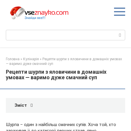
Перейти
до
вмісту
Пошук:
Головна
»
Кулінарія
»
Рецепти шурпи з яловичини в домашніх умовах
— варимо дуже смачний суп
Рецепти шурпи з яловичини в домашніх
умовах — варимо дуже смачний суп
Зміст
Шурпа – один з найбільш смачних супів. Хоча той, хто
зарахував її до категорії перших страв, явно