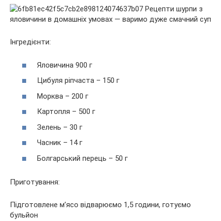
Інгредієнти:
Яловичина 900 г
Цибуля ріпчаста – 150 г
Морква – 200 г
Картопля – 500 г
Зелень – 30 г
Часник – 14 г
Болгарський перець – 50 г
Приготування:
Підготовлене м’ясо відварюємо 1,5 години, готуємо
бульйон