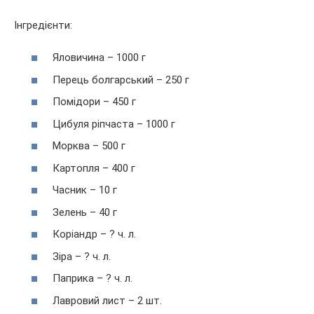
Інгредієнти:
Яловичина – 1000 г
Перець болгарський – 250 г
Помідори – 450 г
Цибуля ріпчаста – 1000 г
Морква – 500 г
Картопля – 400 г
Часник – 10 г
Зелень – 40 г
Коріандр – ? ч. л.
Зіра – ? ч. л.
Паприка – ? ч. л.
Лавровий лист – 2 шт.