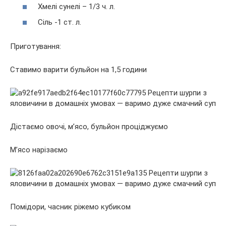
Хмелі сунелі – 1/3 ч. л.
Сіль -1 ст. л.
Приготування:
Ставимо варити бульйон на 1,5 години
Дістаємо овочі, м’ясо, бульйон проціджуємо
М’ясо нарізаємо
Помідори, часник ріжемо кубиком