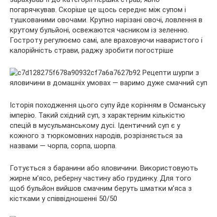
погарячкував. Скоріше це щось середнє між супом і
тушкованими овочами. Крупно нарізані овочі, ловлення в
крутому бульйоні, освежаются часником із зеленню.
Гостроту регулюємо
самі, але враховуючи наваристого і
калорійність страви, раджу зробити погостріше
Історія походження цього супу йде корінням в Османську
імперію. Такий східний суп, з характерним кількістю
спецій в мусульманському дусі. Ідентичний суп є у
кожного з тюркомовних народів, розрізняється за
назвами — чорпа, сорпа, шорпа.
Готується з баранини або яловичини. Використовують
жирне м’ясо, реберну частину або грудинку. Для того
щоб бульйон вийшов смачним беруть шматки м’яса з
кістками у співвідношенні 50/50