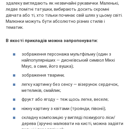
здалеку виглядають як незвичайні рукавички. Маленькі,
ледве помітні татушки, вибирають досить скромні
дівчата або ті, хто тільки починає свій шлях у цьому світі.
Малюнки можуть бути абсолютно різних стилів і
тематик.
В якості прикладів можна запропонувати:
зображення персонажа мультфільму (один з
найпопулярніших — диснеївський символ Міккі
Маус, а саме, його вушка);
зображення тварини;
легку картинку без сенсу — візерунок сердечок,
метеликів, смайлик;
фрукт або ягоду – теж щось легке, веселе;
ніжну картину з квітами (троянди, півонії);
складну композицію у вигляді похмурого ліси/
дерева (зручно малювати на кисті, можна задіяти