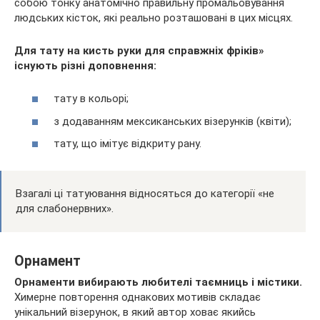
собою тонку анатомічно правильну промальовування
людських кісток, які реально розташовані в цих місцях.
Для тату на кисть руки для справжніх фріків»
існують різні доповнення:
тату в кольорі;
з додаванням мексиканських візерунків (квіти);
тату, що імітує відкриту рану.
Взагалі ці татуювання відносяться до категорії «не
для слабонервних».
Орнамент
Орнаменти вибирають любителі таємниць і містики.
Химерне повторення однакових мотивів складає
унікальний візерунок, в який автор ховає якийсь