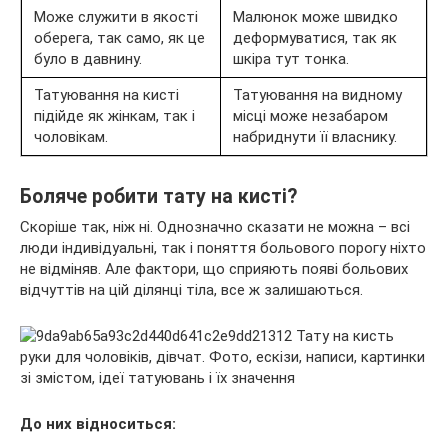
Може служити в якості
Малюнок може швидко
оберега, так само, як це
деформуватися, так як
було в давнину.
шкіра тут тонка.
Татуювання на кисті
Татуювання на видному
підійде як жінкам, так і
місці може незабаром
чоловікам.
набриднути її власнику.
Боляче робити тату на кисті?
Скоріше так, ніж ні. Однозначно сказати не можна – всі
люди індивідуальні, так і поняття больового порогу ніхто
не відміняв. Але фактори, що сприяють появі больових
відчуттів на цій ділянці тіла, все ж залишаються.
До них відноситься: