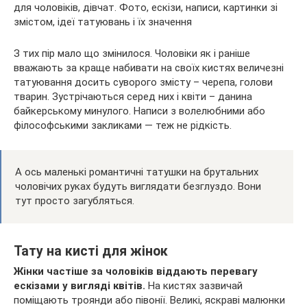
З тих пір мало що змінилося. Чоловіки як і раніше
вважають за краще набивати на своїх кистях величезні
татуювання досить суворого змісту – черепа, голови
тварин. Зустрічаються серед них і квіти – данина
байкерському минулого. Написи з волелюбними або
філософськими закликами — теж не рідкість.
А ось маленькі романтичні татушки на брутальних
чоловічих руках будуть виглядати безглуздо. Вони
тут просто загубляться.
Тату на кисті для жінок
Жінки частіше за чоловіків віддають перевагу
ескізами у вигляді квітів.
На кистях зазвичай
поміщають троянди або півонії. Великі, яскраві малюнки