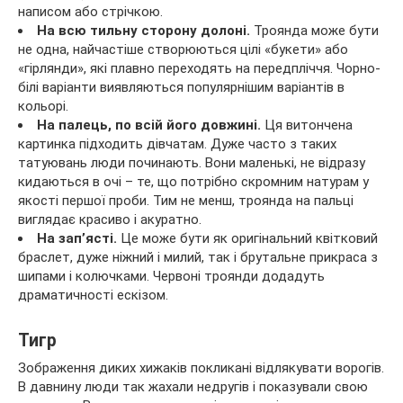
написом або стрічкою.
На всю тильну сторону долоні.
Троянда може бути
не одна, найчастіше створюються цілі «букети» або
«гірлянди», які плавно переходять на передпліччя. Чорно-
білі варіанти виявляються популярнішим варіантів в
кольорі.
На палець, по всій його довжині.
Ця витончена
картинка підходить дівчатам. Дуже часто з таких
татуювань люди починають. Вони маленькі, не відразу
кидаються в очі – те, що потрібно скромним натурам у
якості першої проби. Тим не менш, троянда на пальці
виглядає красиво і акуратно.
На зап’ясті.
Це може бути як оригінальний квітковий
браслет, дуже ніжний і милий, так і брутальне прикраса з
шипами і колючками. Червоні троянди додадуть
драматичності ескізом.
Тигр
Зображення диких хижаків покликані відлякувати ворогів.
В давнину люди так жахали недругів і показували свою