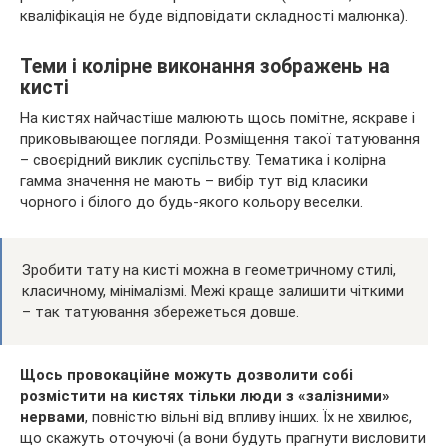
кваліфікація не буде відповідати складності малюнка).
Теми і колірне виконання зображень на
кисті
На кистях найчастіше малюють щось помітне, яскраве і
приковывающее погляди. Розміщення такої татуювання
– своєрідний виклик суспільству. Тематика і колірна
гамма значення не мають – вибір тут від класики
чорного і білого до будь-якого кольору веселки.
Зробити тату на кисті можна в геометричному стилі,
класичному, мінімалізмі. Межі краще залишити чіткими
– так татуювання збережеться довше.
Щось провокаційне можуть дозволити собі
розмістити на кистях тільки люди з «залізними»
нервами
, повністю вільні від впливу інших. Їх не хвилює,
що скажуть оточуючі (а вони будуть прагнути висловити