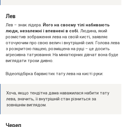
Лев
Лев – знак лідера.
Його на своєму тілі набивають
люди, незалежні і впевнені в собі.
Людина, який
розмістив зображення лева на своїй кисті, заявляє
оточуючим про свою велич і внутрішній силі. Голова лева
з розкритою пащею, розміщена на руці – це досить
агресивна татуювання. На мініатюрних дівчат вона буде
виглядати трохи дивно.
Відеопідбірка барвистих тату лева на кисті руки:
Хоча, якщо тендітна дама наважилася набити тату
лева, значить, її внутрішній стан різниться за
зовнішнім виглядом.
Череп