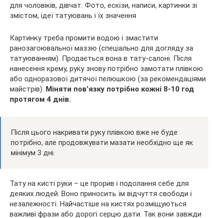
Картинку треба промити водою і змастити
ранозагоювальної маззю (спеціально для догляду за
татуюванням). Продається вона в тату-салоні. Після
нанесення крему, руку знову потрібно замотати плівкою
або одноразової дитячої пелюшкою (за рекомендаціями
майстрів).
Міняти пов’язку потрібно кожні 8-10 год
протягом 4 днів.
Після цього накривати руку плівкою вже не буде
потрібно, але продовжувати мазати необхідно ще як
мінімум 3 дні.
Тату на кисті руки – це прорив і подолання себе для
деяких людей. Воно приносить їм відчуття свободи і
незалежності. Найчастіше на кистях розміщуються
важливі фрази або дорогі серцю дати. Так вони завжди