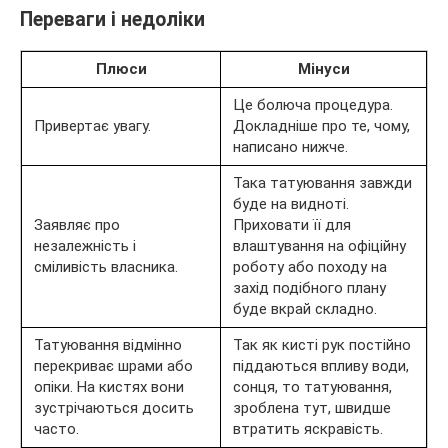
Переваги і недоліки
Плюси
Мінуси
Це болюча процедура.
Привертає увагу.
Докладніше про те, чому,
написано нижче.
Така татуювання завжди
буде на видноті.
Заявляє про
Приховати її для
незалежність і
влаштування на офіційну
сміливість власника.
роботу або походу на
захід подібного плану
буде вкрай складно.
Татуювання відмінно
Так як кисті рук постійно
перекриває шрами або
піддаються впливу води,
опіки. На кистях вони
сонця, то татуювання,
зустрічаються досить
зроблена тут, швидше
часто.
втратить яскравість.