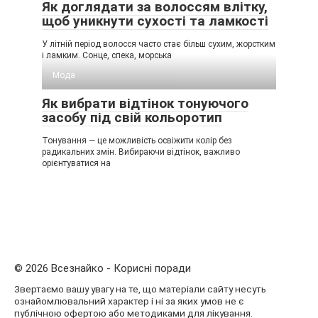
Як доглядати за волоссям влітку,
щоб уникнути сухості та ламкості
У літній період волосся часто стає більш сухим, жорстким
і ламким. Сонце, спека, морська
Мода
Як вибрати відтінок тонуючого
засобу під свій кольоротип
Тонування — це можливість освіжити колір без
радикальних змін. Вибираючи відтінок, важливо
орієнтуватися на
© 2026 Всезнайко - Корисні поради
Звертаємо вашу увагу на те, що матеріали сайту несуть
ознайомлювальний характер і ні за яких умов не є
публічною офертою або методиками для лікування.