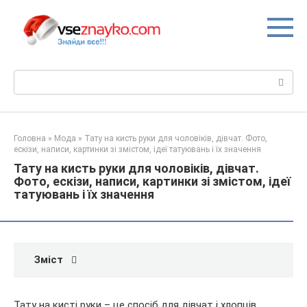
Перейти
до
вмісту
Пошук:
Головна
»
Мода
»
Тату на кисть руки для чоловіків, дівчат. Фото,
ескізи, написи, картинки зі змістом, ідеї татуювань і їх значення
Тату на кисть руки для чоловіків, дівчат.
Фото, ескізи, написи, картинки зі змістом, ідеї
татуювань і їх значення
Зміст
Тату на кисті руки – це спосіб для дівчат і хлопців