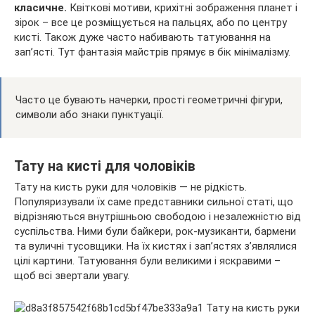
класичне.
Квіткові мотиви, крихітні зображення планет і
зірок – все це розміщується на пальцях, або по центру
кисті. Також дуже часто набивають татуювання на
зап’ясті. Тут фантазія майстрів прямує в бік мінімалізму.
Часто це бувають начерки, прості геометричні фігури,
символи або знаки пунктуації.
Тату на кисті для чоловіків
Тату на кисть руки для чоловіків — не рідкість.
Популяризували їх саме представники сильної статі, що
відрізняються внутрішньою свободою і незалежністю від
суспільства. Ними були байкери, рок-музиканти, бармени
та вуличні тусовщики. На їх кистях і зап’ястях з’являлися
цілі картини. Татуювання були великими і яскравими –
щоб всі звертали увагу.