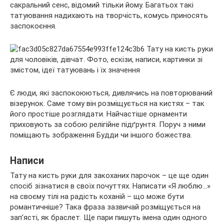
сакральний сенс, відомий тільки йому. Багатьох такі
татуювання надихають на творчість, комусь приносять
заспокоєння.
Є люди, які заспокоюються, дивлячись на повторюваний
візерунок. Саме тому він розміщується на кистях – так
його простіше розглядати. Найчастіше орнаменти
приховують за собою релігійне підґрунтя. Поруч з ними
поміщають зображення Будди чи іншого божества.
Написи
Тату на кисть руки для закоханих парочок – це ще один
спосіб зізнатися в своїх почуттях. Написати «Я люблю…»
на своєму тілі на радість коханій – що може бути
романтичніше? Така фраза зазвичай розміщується на
зап’ясті, як браслет. Ще пари пишуть імена один одного