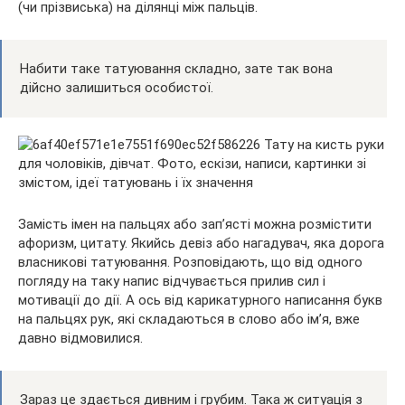
(чи прізвиська) на ділянці між пальців.
Набити таке татуювання складно, зате так вона
дійсно залишиться особистої.
Замість імен на пальцях або зап’ясті можна розмістити
афоризм, цитату. Якийсь девіз або нагадувач, яка дорога
власникові татуювання. Розповідають, що від одного
погляду на таку напис відчувається прилив сил і
мотивації до дії. А ось від карикатурного написання букв
на пальцях рук, які складаються в слово або ім’я, вже
давно відмовилися.
Зараз це здається дивним і грубим. Така ж ситуація з