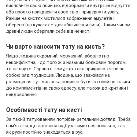
висловити свою позицію, відобразити внутрішні відчуття
або просто прикрасити своє тіло і привернути увагу.
Раніше на кистях містилися зображення амулетів і
оберегів (на кулаках – для збільшення сили). Таким чином
древні
люди оберігали себе від нечисті.
Чи варто наносити тату на кисть?
Якщо людина скромний, мовчазний, абсолютно
неконфліктна, і до того ж з низьким больовим порогом,
то не варто. Справа в тому, що така прикраса тягне за
собою ряд труднощів. Людина, що зважився на
розміщення тут малюнка повинен бути готовий не тільки
до компліментів на свою адресу, але також до критики і
невдоволення.
Особливості тату на кисті
За такий татуюванням потрібен ретельний догляд. Треба
пам’ятати, що загоєння відбуватиметься повільно, так
як руки постійно знаходяться в русі.