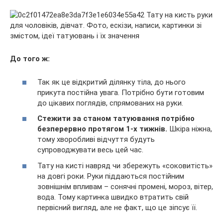
До того ж:
Так як це відкритий ділянку тіла, до нього
прикута постійна увага. Потрібно бути готовим
до цікавих поглядів, спрямованих на руки.
Стежити за станом татуювання потрібно
безперервно протягом 1-х тижнів.
Шкіра ніжна,
тому хворобливі відчуття будуть
супроводжувати весь цей час.
Тату на кисті навряд чи збережуть «соковитість»
на довгі роки. Руки піддаються постійним
зовнішнім впливам – сонячні промені, мороз, вітер,
вода. Тому картинка швидко втратить свій
первісний вигляд, але не факт, що це зіпсує її.